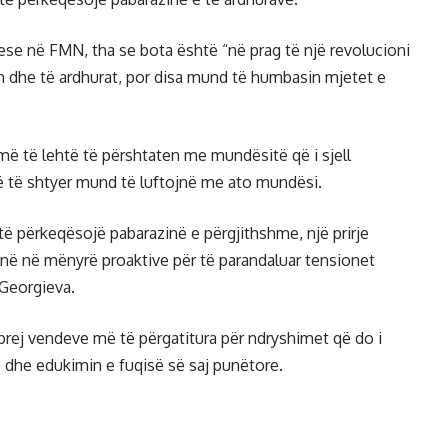
ese në FMN, tha se bota është “në prag të një revolucioni
in dhe të ardhurat, por disa mund të humbasin mjetet e
më të lehtë të përshtaten me mundësitë që i sjell
hë të shtyer mund të luftojnë me ato mundësi.
të përkeqësojë pabarazinë e përgjithshme, një prirje
jnë në mënyrë proaktive për të parandaluar tensionet
 Georgieva.
prej vendeve më të përgatitura për ndryshimet që do i
le dhe edukimin e fuqisë së saj punëtore.