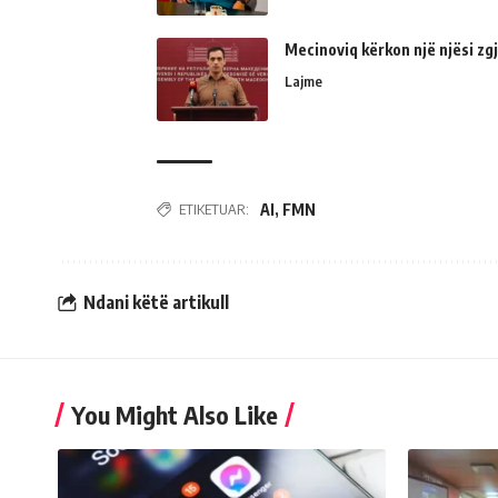
Mecinoviq kërkon një njësi zg
Lajme
ETIKETUAR:
AI
,
FMN
Ndani këtë artikull
You Might Also Like