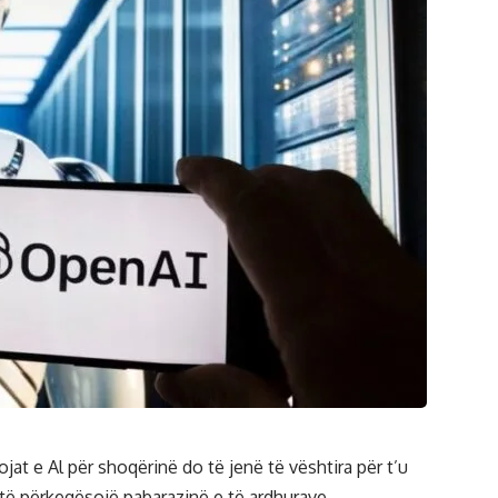
jat e Al për shoqërinë do të jenë të vështira për t’u
ë të përkeqësojë pabarazinë e të ardhurave.