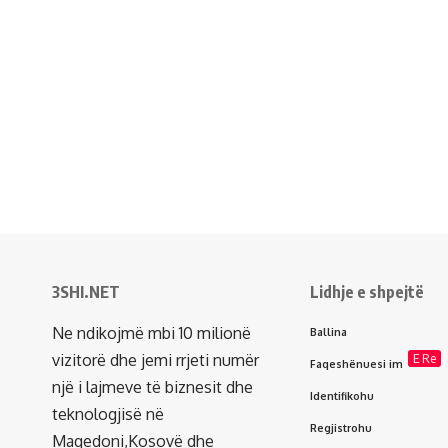
3SHI.NET
Lidhje e shpejtë
Ne ndikojmë mbi 10 milionë
Ballina
vizitorë dhe jemi rrjeti numër
E Re
Faqeshënuesi im
një i lajmeve të biznesit dhe
Identifikohu
teknologjisë në
Regjistrohu
Maqedoni,Kosovë dhe