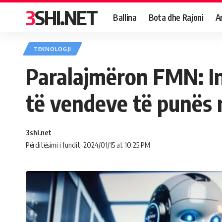
3SHI.NET
Ballina
Bota dhe Rajoni
A
TEKNOLOGJI
Paralajmëron FMN: Int
të vendeve të punës
3shi.net
Përditësimi i fundit: 2024/01/15 at 10:25 PM