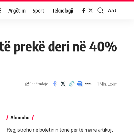
ë
Argëtim
Sport
Teknologji
Aa
 të prekë deri në 40%
1 Min. Leximi
Shpërndaje
Abonohu
Regjistrohu në buletinin tonë për të marrë artikujt