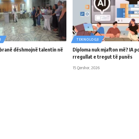
I
TEKNOLOGJI
ibranë dëshmojnë talentin në
Diploma nuk mjafton më? IA p
rregullat e tregut të punës
15 Qershor, 2026