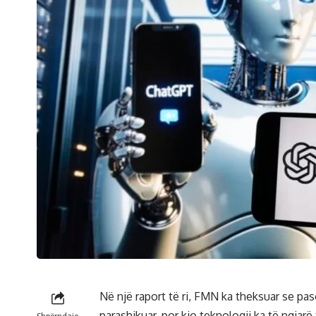
Në një raport të ri, FMN ka theksuar se paso
parashikuar, por kjo teknologji ka të ngjar