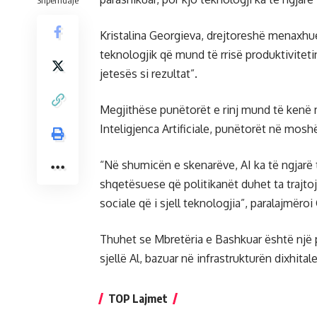
Shpërndaje
Kristalina Georgieva, drejtoreshë menaxhu
teknologjik që mund të rrisë produktivitet
jetesës si rezultat”.
Megjithëse punëtorët e rinj mund të kenë 
Inteligjenca Artificiale, punëtorët në mos
“Në shumicën e skenarëve, AI ka të ngjarë 
shqetësuese që politikanët duhet ta trajto
sociale që i sjell teknologjia”, paralajmëroi
Thuhet se Mbretëria e Bashkuar është një 
sjellë Al, bazuar në infrastrukturën dixhita
TOP Lajmet