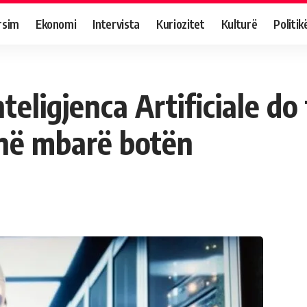
rsim
Ekonomi
Intervista
Kuriozitet
Kulturë
Politik
eligjenca Artificiale do
 në mbarë botën