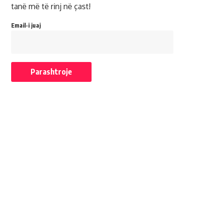
tanë më të rinj në çast!
Email-i juaj