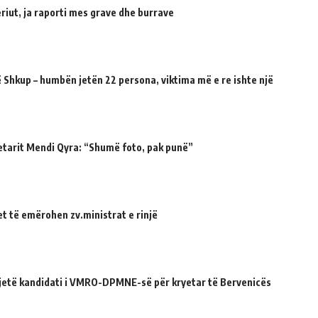
riut, ja raporti mes grave dhe burrave
 Shkup – humbën jetën 22 persona, viktima më e re ishte një
etarit Mendi Qyra: “Shumë foto, pak punë”
et të emërohen zv.ministrat e rinjë
ë jetë kandidati i VMRO-DPMNE-së për kryetar të Bervenicës