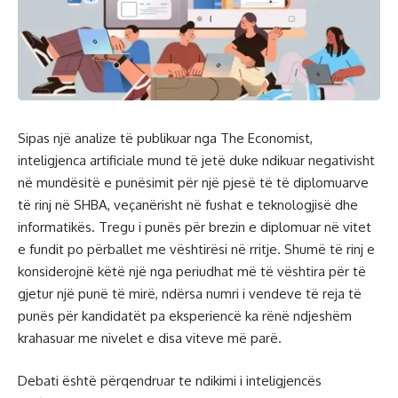
Sipas një analize të publikuar nga The Economist,
inteligjenca artificiale mund të jetë duke ndikuar negativisht
në mundësitë e punësimit për një pjesë të të diplomuarve
të rinj në SHBA, veçanërisht në fushat e teknologjisë dhe
informatikës. Tregu i punës për brezin e diplomuar në vitet
e fundit po përballet me vështirësi në rritje. Shumë të rinj e
konsiderojnë këtë një nga periudhat më të vështira për të
gjetur një punë të mirë, ndërsa numri i vendeve të reja të
punës për kandidatët pa eksperiencë ka rënë ndjeshëm
krahasuar me nivelet e disa viteve më parë.
Debati është përqendruar te ndikimi i inteligjencës