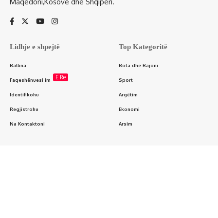
Maqedoni,Kosovë dhe Shqipëri.
Lidhje e shpejtë
Top Kategoritë
Ballina
Bota dhe Rajoni
E Re
Faqeshënuesi im
Sport
Identifikohu
Argëtim
Regjistrohu
Ekonomi
Na Kontaktoni
Arsim