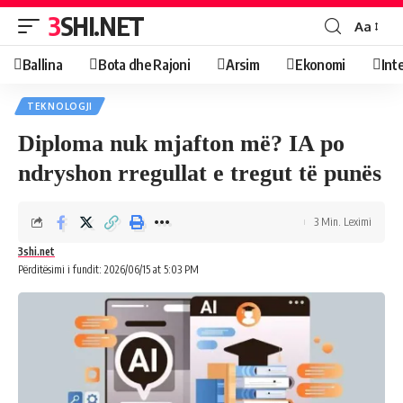
3SHI.NET
Aa
Ballina
Bota dhe Rajoni
Arsim
Ekonomi
Int
TEKNOLOGJI
Diploma nuk mjafton më? IA po
ndryshon rregullat e tregut të punës
3 Min. Leximi
3shi.net
Përditësimi i fundit: 2026/06/15 at 5:03 PM