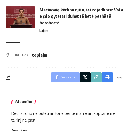
Mecinoviq kërkon një njësi zgjedhore: Vota
e çdo qytetari duhet të ketë peshë të
barabartë
Lajme
toplajm
ETIKETUAR:
Facebook
Abonohu
Regjistrohu në buletinin tonë për të marrë artikujt tanë më
të rinj në çast!
Email-i juaj