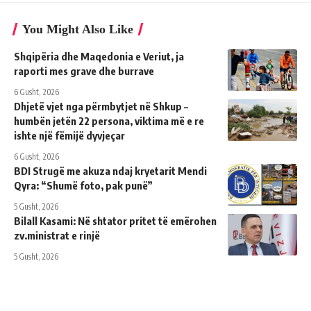
You Might Also Like
Shqipëria dhe Maqedonia e Veriut, ja
raporti mes grave dhe burrave
6 Gusht, 2026
Dhjetë vjet nga përmbytjet në Shkup –
humbën jetën 22 persona, viktima më e re
ishte një fëmijë dyvjeçar
6 Gusht, 2026
BDI Strugë me akuza ndaj kryetarit Mendi
Qyra: “Shumë foto, pak punë”
5 Gusht, 2026
Bilall Kasami: Në shtator pritet të emërohen
zv.ministrat e rinjë
5 Gusht, 2026