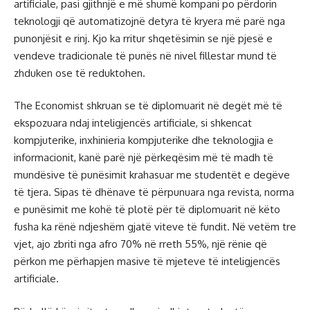
artificiale, pasi gjithnjë e më shumë kompani po përdorin
teknologji që automatizojnë detyra të kryera më parë nga
punonjësit e rinj. Kjo ka rritur shqetësimin se një pjesë e
vendeve tradicionale të punës në nivel fillestar mund të
zhduken ose të reduktohen.
The Economist shkruan se të diplomuarit në degët më të
ekspozuara ndaj inteligjencës artificiale, si shkencat
kompjuterike, inxhinieria kompjuterike dhe teknologjia e
informacionit, kanë parë një përkeqësim më të madh të
mundësive të punësimit krahasuar me studentët e degëve
të tjera. Sipas të dhënave të përpunuara nga revista, norma
e punësimit me kohë të plotë për të diplomuarit në këto
fusha ka rënë ndjeshëm gjatë viteve të fundit. Në vetëm tre
vjet, ajo zbriti nga afro 70% në rreth 55%, një rënie që
përkon me përhapjen masive të mjeteve të inteligjencës
artificiale.