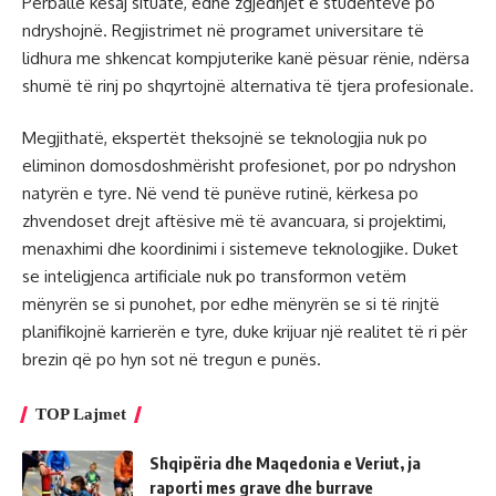
Përballë kësaj situate, edhe zgjedhjet e studentëve po
ndryshojnë. Regjistrimet në programet universitare të
lidhura me shkencat kompjuterike kanë pësuar rënie, ndërsa
shumë të rinj po shqyrtojnë alternativa të tjera profesionale.
Megjithatë, ekspertët theksojnë se teknologjia nuk po
eliminon domosdoshmërisht profesionet, por po ndryshon
natyrën e tyre. Në vend të punëve rutinë, kërkesa po
zhvendoset drejt aftësive më të avancuara, si projektimi,
menaxhimi dhe koordinimi i sistemeve teknologjike. Duket
se inteligjenca artificiale nuk po transformon vetëm
mënyrën se si punohet, por edhe mënyrën se si të rinjtë
planifikojnë karrierën e tyre, duke krijuar një realitet të ri për
brezin që po hyn sot në tregun e punës.
TOP Lajmet
Shqipëria dhe Maqedonia e Veriut, ja
raporti mes grave dhe burrave