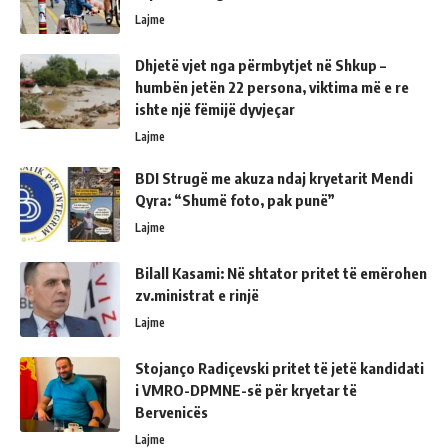
Lajme
Dhjetë vjet nga përmbytjet në Shkup –
humbën jetën 22 persona, viktima më e re
ishte një fëmijë dyvjeçar
Lajme
BDI Strugë me akuza ndaj kryetarit Mendi
Qyra: “Shumë foto, pak punë”
Lajme
Bilall Kasami: Në shtator pritet të emërohen
zv.ministrat e rinjë
Lajme
Stojanço Radiçevski pritet të jetë kandidati
i VMRO-DPMNE-së për kryetar të
Bervenicës
Lajme