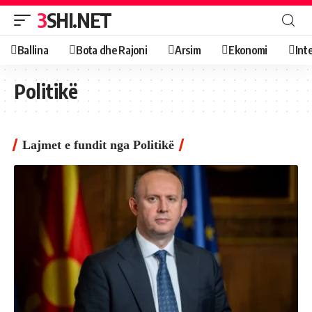
3SHI.NET
Ballina
Bota dhe Rajoni
Arsim
Ekonomi
Int
Politikë
Lajmet e fundit nga Politikë