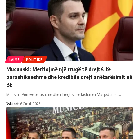
LAJME
POLITIKË
Mucunski: Meritojmë një rrugë të drejtë, të
parashikueshme dhe kredibile drejt anëtarësimit në
BE
Ministri i Punëve të Jashtme dhe i Tregtisë së Jashtme i Maqedonisë
…
3shi.net
6 Gusht, 2026