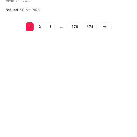
vendosur 20
…
3shi.net
5 Gusht, 2026
1
2
3
…
478
479