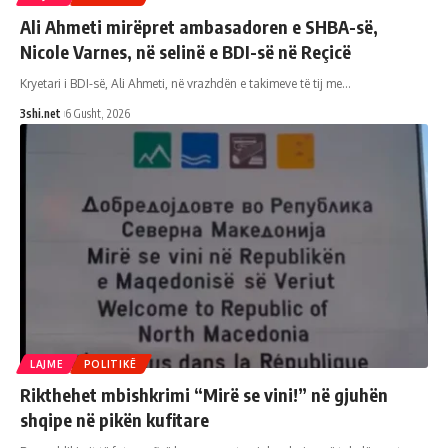
Ali Ahmeti mirëpret ambasadoren e SHBA-së,
Nicole Varnes, në selinë e BDI-së në Reçicë
Kryetari i BDI-së, Ali Ahmeti, në vrazhdën e takimeve të tij me
…
3shi.net
6 Gusht, 2026
LAJME
POLITIKË
Rikthehet mbishkrimi “Mirë se vini!” në gjuhën
shqipe në pikën kufitare