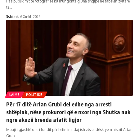
Pas publikimit të fotografisë ku mungonte gjuha shqipe në tabelën zyrtare
të
…
3shi.net
6 Gusht, 2026
LAJME
POLITIKË
Për 17 ditë Artan Grubi del edhe nga arresti
shtëpiak, nëse prokurori që e nxori nga Shutka nuk
ngre akuzë brenda afatit ligjor
Muaji i gjashtë dhe i fundit për hetimin ndaj ish‑zëvendëskryeministrit Artan
Grubi
…