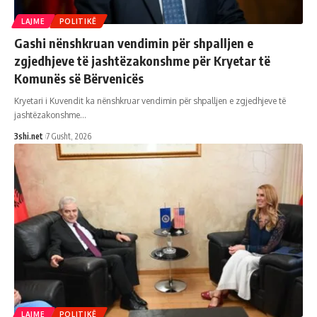
LAJME
POLITIKË
Gashi nënshkruan vendimin për shpalljen e
zgjedhjeve të jashtëzakonshme për Kryetar të
Komunës së Bërvenicës
Kryetari i Kuvendit ka nënshkruar vendimin për shpalljen e zgjedhjeve të
jashtëzakonshme
…
3shi.net
7 Gusht, 2026
LAJME
POLITIKË