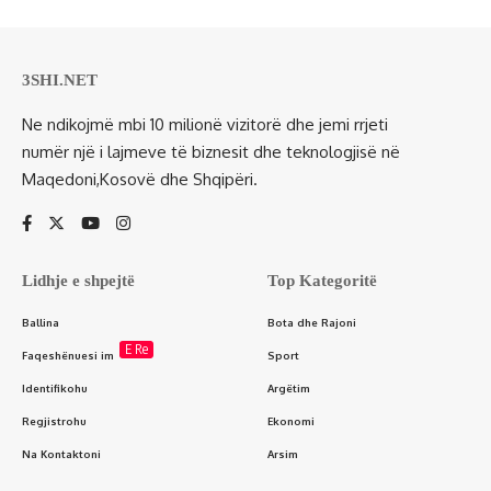
3SHI.NET
Ne ndikojmë mbi 10 milionë vizitorë dhe jemi rrjeti
numër një i lajmeve të biznesit dhe teknologjisë në
Maqedoni,Kosovë dhe Shqipëri.
Lidhje e shpejtë
Top Kategoritë
Ballina
Bota dhe Rajoni
E Re
Faqeshënuesi im
Sport
Identifikohu
Argëtim
Regjistrohu
Ekonomi
Na Kontaktoni
Arsim