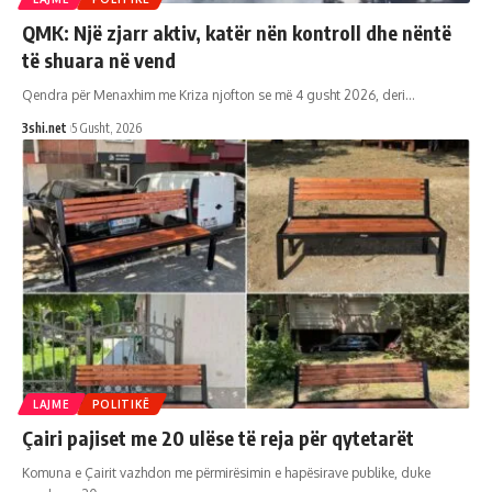
QMK: Një zjarr aktiv, katër nën kontroll dhe nëntë
të shuara në vend
Qendra për Menaxhim me Kriza njofton se më 4 gusht 2026, deri
…
3shi.net
5 Gusht, 2026
LAJME
POLITIKË
Çairi pajiset me 20 ulëse të reja për qytetarët
Komuna e Çairit vazhdon me përmirësimin e hapësirave publike, duke