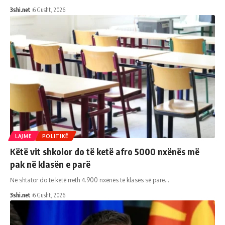
3shi.net
6 Gusht, 2026
LAJME
POLITIKË
Këtë vit shkolor do të ketë afro 5000 nxënës më
pak në klasën e parë
Në shtator do të ketë rreth 4.900 nxënës të klasës së parë
…
3shi.net
6 Gusht, 2026