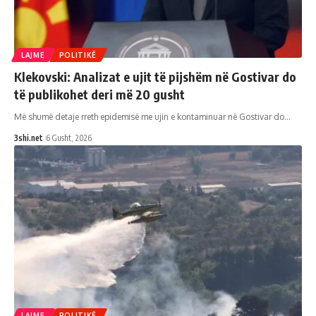
LAJME
POLITIKË
Klekovski: Analizat e ujit të pijshëm në Gostivar do
të publikohet deri më 20 gusht
Më shumë detaje rreth epidemisë me ujin e kontaminuar në Gostivar do
…
3shi.net
6 Gusht, 2026
LAJME
POLITIKË