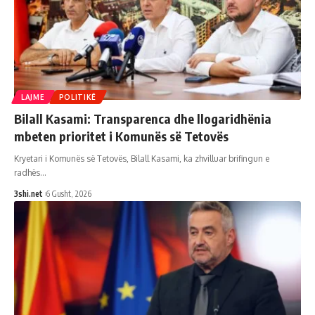
LAJME
POLITIKË
Bilall Kasami: Transparenca dhe llogaridhënia
mbeten prioritet i Komunës së Tetovës
Kryetari i Komunës së Tetovës, Bilall Kasami, ka zhvilluar brifingun e
radhës
…
3shi.net
6 Gusht, 2026