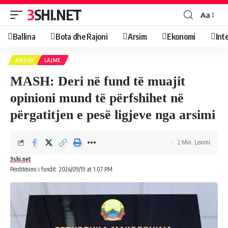
3SHI.NET
Aa
Ballina
Bota dhe Rajoni
Arsim
Ekonomi
Int
ARSIM
LAJME
MASH: Deri në fund të muajit
opinioni mund të përfshihet në
përgatitjen e pesë ligjeve nga arsimi
2 Min. Leximi
3shi.net
Përditësimi i fundit: 2024/09/19 at 1:07 PM