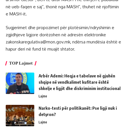
në ueb-faqen e saj”, thonë nga MASH”, thuhet në njoftimin
e MASH-it.
Sugjerimet dhe propozimet për plotësimin/ndryshimin e
zgjidhjeve ligjore dorëzohen në adresën elektronike
zakonskaregulativa@mon.gov.mk
, ndërsa mundësia është e
hapur deri në fund të muajit shtator.
TOP Lajmet
Arbër Ademi: Heqja e tabelave në gjuhën
shqipe në vendkalimet kufitare është
shkelje e ligjit dhe diskriminim institucional
Lajme
Narko-testi për politikanët: Pse ligji nuk i
detyron?
Lajme