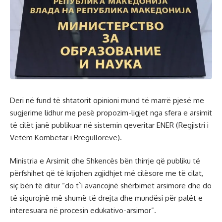
Deri në fund të shtatorit opinioni mund të marrë pjesë me
sugjerime lidhur me pesë propozim-ligjet nga sfera e arsimit
të cilët janë publikuar në sistemin qeveritar ENER (Regjistri i
Vetëm Kombëtar i Rregulloreve).
Ministria e Arsimit dhe Shkencës bën thirrje që publiku të
përfshihet që të krijohen zgjidhjet më cilësore me të cilat,
siç bën të ditur “do t`i avancojnë shërbimet arsimore dhe do
të sigurojnë më shumë të drejta dhe mundësi për palët e
interesuara në procesin edukativo-arsimor”.