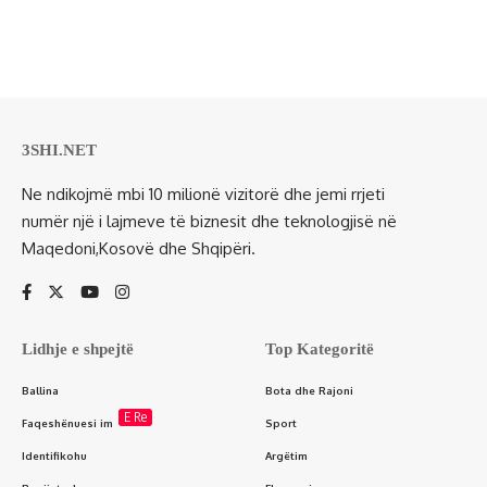
3SHI.NET
Ne ndikojmë mbi 10 milionë vizitorë dhe jemi rrjeti
numër një i lajmeve të biznesit dhe teknologjisë në
Maqedoni,Kosovë dhe Shqipëri.
Lidhje e shpejtë
Top Kategoritë
Ballina
Bota dhe Rajoni
E Re
Faqeshënuesi im
Sport
Identifikohu
Argëtim