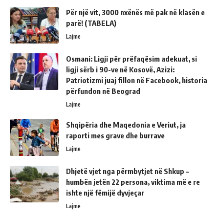
Për një vit, 3000 nxënës më pak në klasën e
parë! (TABELA)
Lajme
Osmani: Ligji për prëfaqësim adekuat, si
ligji sërb i 90-ve në Kosovë, Azizi:
Patriotizmi juaj fillon në Facebook, historia
përfundon në Beograd
Lajme
Shqipëria dhe Maqedonia e Veriut, ja
raporti mes grave dhe burrave
Lajme
Dhjetë vjet nga përmbytjet në Shkup –
humbën jetën 22 persona, viktima më e re
ishte një fëmijë dyvjeçar
Lajme