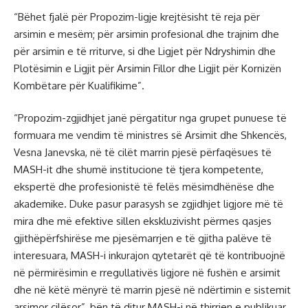
“Bëhet fjalë për Propozim-ligje krejtësisht të reja për
arsimin e mesëm; për arsimin profesional dhe trajnim dhe
për arsimin e të rriturve, si dhe Ligjet për Ndryshimin dhe
Plotësimin e Ligjit për Arsimin Fillor dhe Ligjit për Kornizën
Kombëtare për Kualifikime”.
“Propozim-zgjidhjet janë përgatitur nga grupet punuese të
formuara me vendim të ministres së Arsimit dhe Shkencës,
Vesna Janevska, në të cilët marrin pjesë përfaqësues të
MASH-it dhe shumë institucione të tjera kompetente,
ekspertë dhe profesionistë të felës mësimdhënëse dhe
akademike. Duke pasur parasysh se zgjidhjet ligjore më të
mira dhe më efektive sillen ekskluzivisht përmes qasjes
gjithëpërfshirëse me pjesëmarrjen e të gjitha palëve të
interesuara, MASH-i inkurajon qytetarët që të kontribuojnë
në përmirësimin e rregullativës ligjore në fushën e arsimit
dhe në këtë mënyrë të marrin pjesë në ndërtimin e sistemit
arsimor cilësor”, bën të ditur MASH-i në thirrjen e publikuar