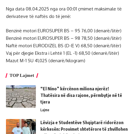
Nga data 08.04.2025 nga ora 00:01 çmimet maksimale të
derivateve të naftës do të jenë:
Benzinë motori EUROSUPER BS – 95 76,00 (denarë/litër)
Benzinë motori EUROSUPER BS – 98 78,50 (denarë/litër)
Naftë motori EURODIZEL BS (D-Е V) 68,50 (denarë/litër)
Vaj për djegie Ekstra i Lehtë 1 (EL -1) 68,50 (denarë/litër)
Mazut М-1 SU 41,025 (denarë/kilogram)
TOP Lajmet
“El Nino” kërcënon miliona njerëz!
Thatësira në disa rajone, përmbytje në të
tjera
Lajme
Lëvizja e Studentëve Shqiptarë ridorëzon
kërkesën: Provimet shtetërore të zhvillohen