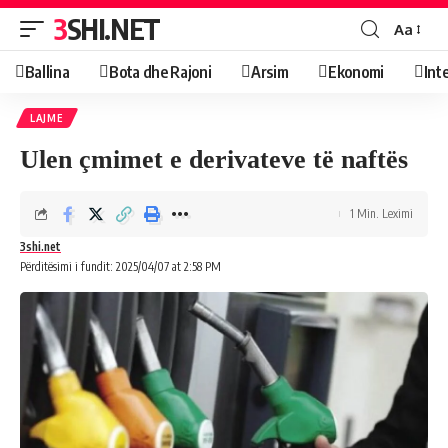
3SHI.NET
Aa
Ballina
Bota dhe Rajoni
Arsim
Ekonomi
Int
LAJME
Ulen çmimet e derivateve të naftës
1 Min. Leximi
3shi.net
Përditësimi i fundit: 2025/04/07 at 2:58 PM