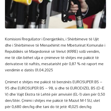
Komisioni Rregullator i Energjetikës, i Shërbimeve të Ujit
dhe i Shërbimeve të Menaxhimit me Mbeturinat Komunale i
Republikës së Maqedonisë së Veriut (KRRE) solli vendim,
me të cilin bëhet ulja e çmimeve të shitjes me pakicë të
derivateve të naftës, mesatarisht për 0,87 % në raport me
vendimin e datës 01.04.2025
Çmimet e shitjes me pakicë të benzinës EUROSUPER BS –
95 dhe EUROSUPER BS – 98, si dhe të EURODIZEL BS (D-Е
V) dhe Vajit Ekstra të Lehtë për amvisëri (EL-1) ulen për 0,50
den/litër. Çmimi i shitjes me pakicë të Mazut M-1 SU, ulet
për 0,680 den/kg dhe tani do të jetë 41,025 den/kg