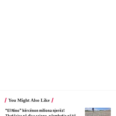
You Might Also Like
“El Nino” kërcënon miliona njerëz!
Thatësira në disa rajone, përmbytje në të