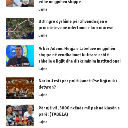
edhe në gjuhën shqipe
Lajme
BDI ngre dyshime për zhvendosjen e
prioriteteve në ndërtimin e korridoreve
Lajme
Arbër Ademi: Heqja e tabelave në gjuhën
shqipe në vendkalimet kufitare është
shkelje e ligjit dhe diskriminim institucional
Lajme
Narko-testi për politikanët: Pse ligji nuk i
detyron?
Lajme
Për një vit, 3000 nxënës më pak në klasën e
parë! (TABELA)
Lajme