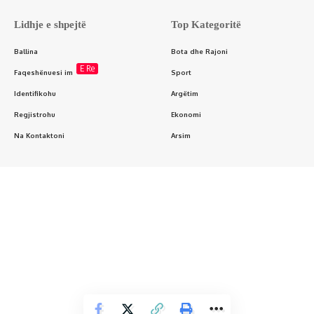
Lidhje e shpejtë
Top Kategoritë
Ballina
Bota dhe Rajoni
E Re
Faqeshënuesi im
Sport
Identifikohu
Argëtim
Regjistrohu
Ekonomi
Na Kontaktoni
Arsim