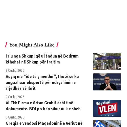
You Might Also Like
I riu nga Shkupi që u lëndua në Bodrum
kthehet në Shkup për trajtim
9 Gusht, 2026
Vuçiq me “ide të çmendur”, thotë se ka
angazhuar ekspertë për ndryshimin e
rrjedhës së Ibrit
9 Gusht, 2026
VLEN: Firma e Artan Grubit është në
dokumente, BDI po bën sikur nuk e sheh
9 Gusht, 2026
Greqia e vendosi Maqedoninë e Veriut në