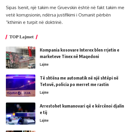
Sipas Isenit, një takim me Gruevskin është në fakt takim me
vetë korrupsionin, ndërsa justifikimi i Osmanit përbën
“kthimin e turpit në doktrinë.
TOP Lajmet
Kompania kosovare Interex blen rrjetin e
marketeve Tinex në Maqedoni
Lajme
Të shtëna me automatik në një shtëpi në
Tetovë, policia po merret me rastin
Lajme
Arrestohet kumanovari që e kërcënoi djalin
e tij
Lajme