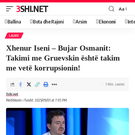
3SHI.NET
Aa
Ballina
Bota dhe Rajoni
Arsim
Ekonomi
Int
LAJME
Xhenur Iseni – Bujar Osmanit:
Takimi me Gruevskin është takim
me vetë korrupsionin!
1 Min. Leximi
3shi.net
Përditësimi i fundit: 2025/09/01 at 7:05 PM