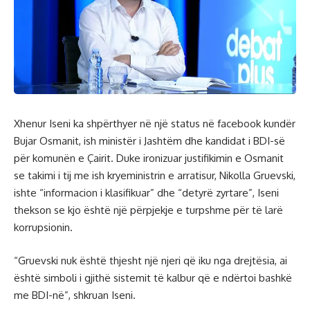
Xhenur Iseni ka shpërthyer në një status në facebook kundër
Bujar Osmanit, ish ministër i Jashtëm dhe kandidat i BDI-së
për komunën e Çairit. Duke ironizuar justifikimin e Osmanit
se takimi i tij me ish kryeministrin e arratisur, Nikolla Gruevski,
ishte “informacion i klasifikuar” dhe “detyrë zyrtare”, Iseni
thekson se kjo është një përpjekje e turpshme për të larë
korrupsionin.
“Gruevski nuk është thjesht një njeri që iku nga drejtësia, ai
është simboli i gjithë sistemit të kalbur që e ndërtoi bashkë
me BDI-në”, shkruan Iseni.