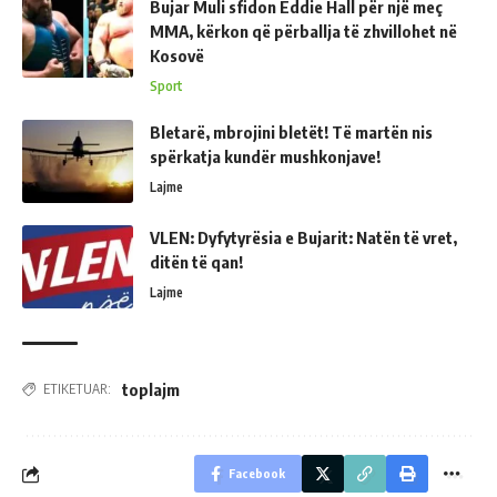
Bujar Muli sfidon Eddie Hall për një meç
MMA, kërkon që përballja të zhvillohet në
Kosovë
Sport
Bletarë, mbrojini bletët! Të martën nis
spërkatja kundër mushkonjave!
Lajme
VLEN: Dyfytyrësia e Bujarit: Natën të vret,
ditën të qan!
Lajme
toplajm
ETIKETUAR:
Facebook