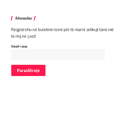
Abonohu
Regjistrohu në buletinin tonë për të marrë artikujt tanë më
të rinj në çast!
Email-i juaj