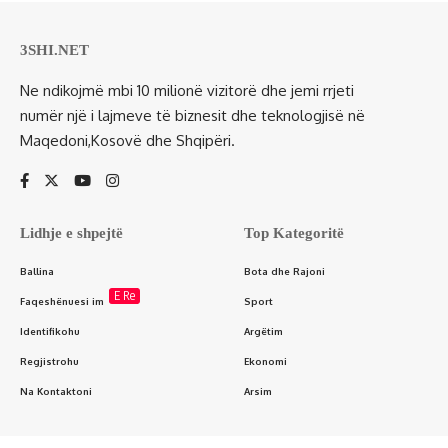
3SHI.NET
Ne ndikojmë mbi 10 milionë vizitorë dhe jemi rrjeti
numër një i lajmeve të biznesit dhe teknologjisë në
Maqedoni,Kosovë dhe Shqipëri.
Lidhje e shpejtë
Top Kategoritë
Ballina
Bota dhe Rajoni
E Re
Faqeshënuesi im
Sport
Identifikohu
Argëtim
Regjistrohu
Ekonomi
Na Kontaktoni
Arsim