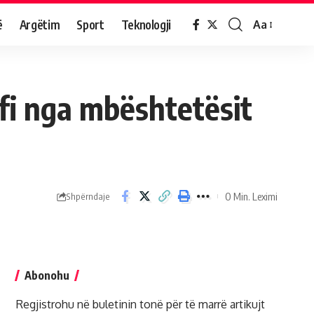
ë
Argëtim
Sport
Teknologji
Aa
afi nga mbështetësit
0 Min. Leximi
Shpërndaje
Abonohu
Regjistrohu në buletinin tonë për të marrë artikujt