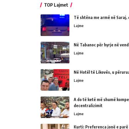
TOP Lajmet
Të shtëna me armë në Saraj, 
Lajme
Në Tabanoc për hyrje në vend
Lajme
Në Hotël të Likovës, u përur
Lajme
A do të ketë më shumë kompe
decentralizimit
Lajme
Kurti: Preferenca jonë e parë