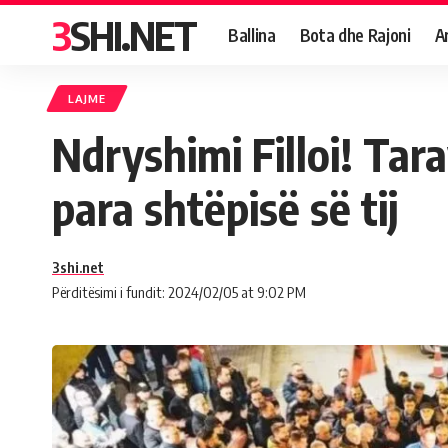
3SHI.NET
Ballina
Bota dhe Rajoni
A
LAJME
Ndryshimi Filloi! Tar
para shtëpisë së tij
3shi.net
Përditësimi i fundit: 2024/02/05 at 9:02 PM