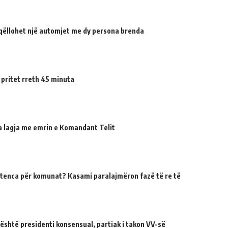
qëllohet një automjet me dy persona brenda
 pritet rreth 45 minuta
ua lagja me emrin e Komandant Telit
tenca për komunat? Kasami paralajmëron fazë të re të
 është presidenti konsensual, partiak i takon VV-së