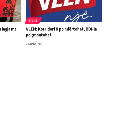
LAJME
a lagja me
VLEN: Korridori 8 po ndërtohet, BDI-ja
po çmontohet
7 Gusht, 2026