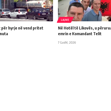
LAJME
për hyrje në vend pritet
Në Hotël të Likovës, u përuru
inuta
emrin e Komandant Telit
7 Gusht, 2026