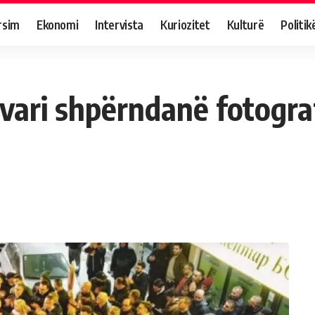
rsim
Ekonomi
Intervista
Kuriozitet
Kulturë
Politik
avari shpërndanë fotogr