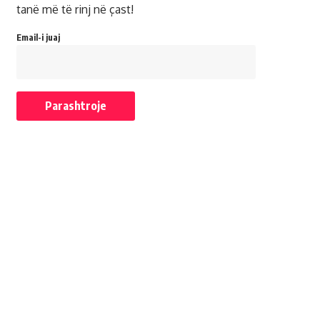
tanë më të rinj në çast!
Email-i juaj