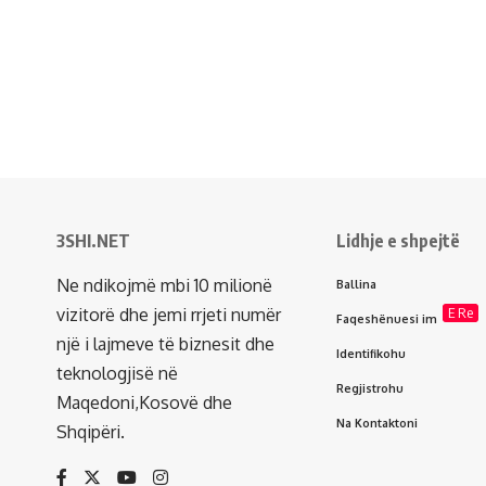
3SHI.NET
Lidhje e shpejtë
Ne ndikojmë mbi 10 milionë
Ballina
vizitorë dhe jemi rrjeti numër
E Re
Faqeshënuesi im
një i lajmeve të biznesit dhe
Identifikohu
teknologjisë në
Regjistrohu
Maqedoni,Kosovë dhe
Na Kontaktoni
Shqipëri.