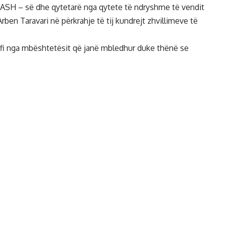
ë ASH – së dhe qytetarë nga qytete të ndryshme të vendit
rben Taravari në përkrahje të tij kundrejt zhvillimeve të
rafi nga mbështetësit që janë mbledhur duke thënë se