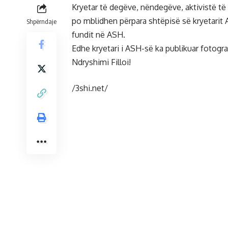
Kryetar të degëve, nëndegëve, aktivistë t
po mblidhen përpara shtëpisë së kryetarit A
Shpërndaje
fundit në ASH.
Edhe kryetari i ASH-së ka publikuar fotog
Ndryshimi Filloi!
/3shi.net/