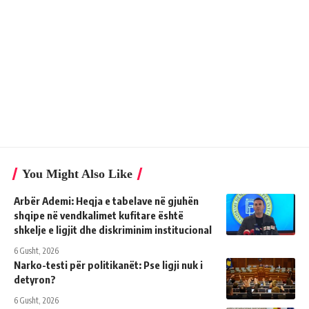
You Might Also Like
Arbër Ademi: Heqja e tabelave në gjuhën
shqipe në vendkalimet kufitare është
shkelje e ligjit dhe diskriminim institucional
6 Gusht, 2026
Narko-testi për politikanët: Pse ligji nuk i
detyron?
6 Gusht, 2026