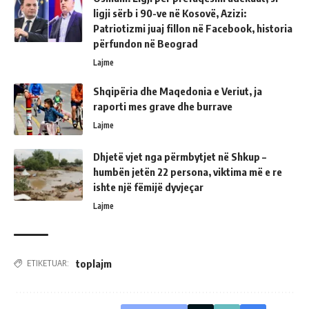
ligji sërb i 90-ve në Kosovë, Azizi:
Patriotizmi juaj fillon në Facebook, historia
përfundon në Beograd
Lajme
Shqipëria dhe Maqedonia e Veriut, ja
raporti mes grave dhe burrave
Lajme
Dhjetë vjet nga përmbytjet në Shkup –
humbën jetën 22 persona, viktima më e re
ishte një fëmijë dyvjeçar
Lajme
toplajm
ETIKETUAR: