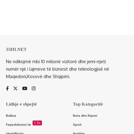
3SHI.NET
Ne ndikojmë mbi 10 milionë vizitorë dhe jemi rrjeti
numër një i lajmeve të biznesit dhe teknologjisë në
Maqedoni,Kosovë dhe Shqipëri.
Lidhje e shpejtë
Top Kategoritë
Ballina
Bota dhe Rajoni
E Re
Faqeshënuesi im
Sport
Identifikohu
Argëtim