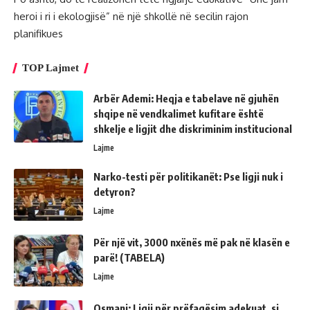
heroi i ri i ekologjisë” në një shkollë në secilin rajon
planifikues
TOP Lajmet
Arbër Ademi: Heqja e tabelave në gjuhën
shqipe në vendkalimet kufitare është
shkelje e ligjit dhe diskriminim institucional
Lajme
Narko-testi për politikanët: Pse ligji nuk i
detyron?
Lajme
Për një vit, 3000 nxënës më pak në klasën e
parë! (TABELA)
Lajme
Osmani: Ligji për prëfaqësim adekuat, si