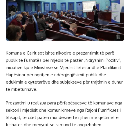
Komuna e Çairit sot ishte nikoqire e prezantimit të parë
publik të Fushatës për mjedis të pastër „Ndryshimi Pozitiv”,
iniciativë kjo e Ministrisë së Mjedisit Jetësor dhe Planifikimit
Hapësinor për ngritjen e ndërgjegjësimit publik dhe
edukimin e qytetarëve dhe subjekteve për trajtimin e duhur
të mbeturinave.
Prezantimi u realizua para përfaqësuesve të komunave nga
sektori i mjedisit dhe komunikimeve nga Rajoni Planifikues i
Shkupit, të cilët paten mundësinë të njihen me qëllimet e
fushatës dhe mënyrat se si mund të angazhohen.