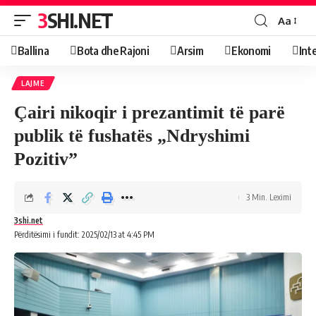
3SHI.NET
Aa
Ballina
Bota dhe Rajoni
Arsim
Ekonomi
Int
LAJME
Çairi nikoqir i prezantimit të parë
publik të fushatës „Ndryshimi
Pozitiv”
3 Min. Leximi
3shi.net
Përditësimi i fundit: 2025/02/13 at 4:45 PM