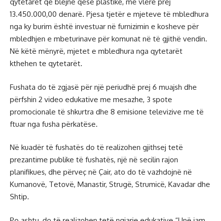
qytetarët që blejnë qese plastike, me vlerë prej
13.450.000,00 denarë. Pjesa tjetër e mjeteve të mbledhura
nga ky burim është investuar në furnizimin e kosheve për
mbledhjen e mbeturinave për komunat në të gjithë vendin.
Në këtë mënyrë, mjetet e mbledhura nga qytetarët
kthehen te qytetarët.
Fushata do të zgjasë për një periudhë prej 6 muajsh dhe
përfshin 2 video edukative me mesazhe, 3 spote
promocionale të shkurtra dhe 8 emisione televizive me të
ftuar nga fusha përkatëse.
Në kuadër të fushatës do të realizohen gjithsej tetë
prezantime publike të fushatës, një në secilin rajon
planifikues, dhe përveç në Çair, ato do të vazhdojnë në
Kumanovë, Tetovë, Manastir, Strugë, Strumicë, Kavadar dhe
Shtip.
Po ashtu, do të realizohen tetë ngjarje edukative “Unë jam