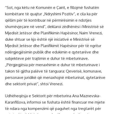
“Sot, nga këtu në Komunën e Çairit, e fillojmë fushatën
kombëtare të quajtur „Ndryshimi Pozitiv“, e cila ka për
qëllim për të kontribuar në përmirësimin e ndotjes
shumëvjeçare në vend”, deklaroi zëdhënësi i Ministrisë së
Mjedisit Jetësor dhe Planifikimin Hapësinor, Naim Vrenezi,
duke shtuar se kjo është një iniciativë e Ministrisë së
Mjedisit Jetësor dhe Planifikimit Hapësinor për të ngritur
ndërgjegjësimin publik dhe edukimin e qytetarëve dhe
subjekteve për trajtimin e duhur të mbeturinave.
„Përgjegjësia për menaxhimin e duhur të mbeturinave i
takon të gjitha palëve të tanguara: Qeverisë, komunave,
personave juridikë që menaxhojnë mbeturinat, qytetarëve
dhe sektorit privat“, shtoi Vrenezi.
Udhëheqësja e Sektorit për mbeturina Ana Maznevska-
Karanfillova, informoi se fushata është financuar me mjete
të ndara nga kompenzimi që paguhet nga tregtarët për