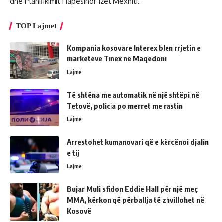
dhe Planifikimit Hapësinor Izet Mexhiti.
TOP Lajmet
Kompania kosovare Interex blen rrjetin e
marketeve Tinex në Maqedoni
Lajme
Të shtëna me automatik në një shtëpi në
Tetovë, policia po merret me rastin
Lajme
Arrestohet kumanovari që e kërcënoi djalin
e tij
Lajme
Bujar Muli sfidon Eddie Hall për një meç
MMA, kërkon që përballja të zhvillohet në
Kosovë