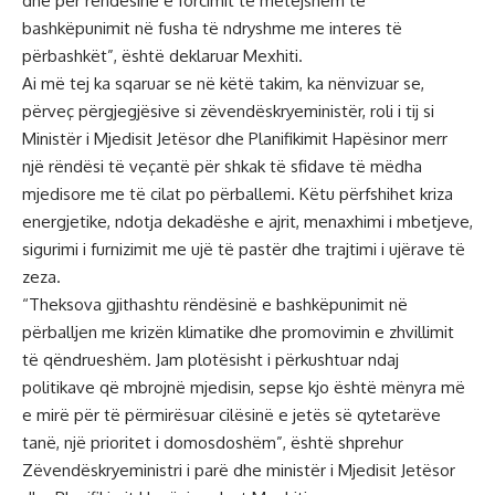
dhe për rëndësinë e forcimit të mëtejshëm të
bashkëpunimit në fusha të ndryshme me interes të
përbashkët”, është deklaruar Mexhiti.
Ai më tej ka sqaruar se në këtë takim, ka nënvizuar se,
përveç përgjegjësive si zëvendëskryeministër, roli i tij si
Ministër i Mjedisit Jetësor dhe Planifikimit Hapësinor merr
një rëndësi të veçantë për shkak të sfidave të mëdha
mjedisore me të cilat po përballemi. Këtu përfshihet kriza
energjetike, ndotja dekadëshe e ajrit, menaxhimi i mbetjeve,
sigurimi i furnizimit me ujë të pastër dhe trajtimi i ujërave të
zeza.
“Theksova gjithashtu rëndësinë e bashkëpunimit në
përballjen me krizën klimatike dhe promovimin e zhvillimit
të qëndrueshëm. Jam plotësisht i përkushtuar ndaj
politikave që mbrojnë mjedisin, sepse kjo është mënyra më
e mirë për të përmirësuar cilësinë e jetës së qytetarëve
tanë, një prioritet i domosdoshëm”, është shprehur
Zëvendëskryeministri i parë dhe ministër i Mjedisit Jetësor