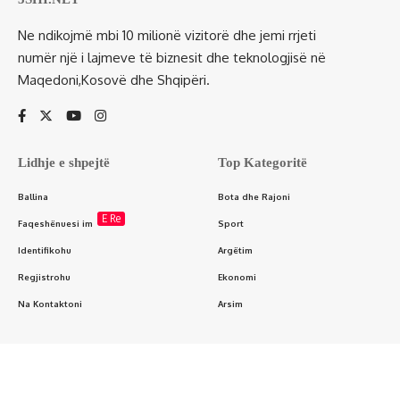
Ne ndikojmë mbi 10 milionë vizitorë dhe jemi rrjeti
numër një i lajmeve të biznesit dhe teknologjisë në
Maqedoni,Kosovë dhe Shqipëri.
Lidhje e shpejtë
Top Kategoritë
Ballina
Bota dhe Rajoni
E Re
Faqeshënuesi im
Sport
Identifikohu
Argëtim
Regjistrohu
Ekonomi
Na Kontaktoni
Arsim