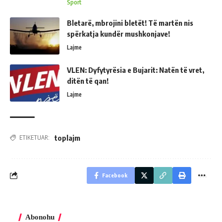
Sport
Bletarë, mbrojini bletët! Të martën nis
spërkatja kundër mushkonjave!
Lajme
VLEN: Dyfytyrësia e Bujarit: Natën të vret,
ditën të qan!
Lajme
toplajm
ETIKETUAR:
Facebook
Abonohu