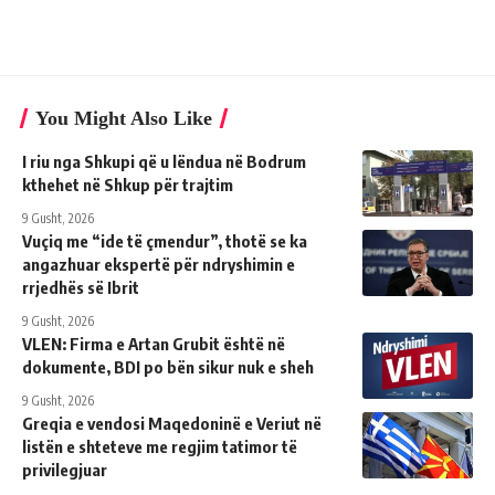
You Might Also Like
I riu nga Shkupi që u lëndua në Bodrum
kthehet në Shkup për trajtim
9 Gusht, 2026
Vuçiq me “ide të çmendur”, thotë se ka
angazhuar ekspertë për ndryshimin e
rrjedhës së Ibrit
9 Gusht, 2026
VLEN: Firma e Artan Grubit është në
dokumente, BDI po bën sikur nuk e sheh
9 Gusht, 2026
Greqia e vendosi Maqedoninë e Veriut në
listën e shteteve me regjim tatimor të
privilegjuar