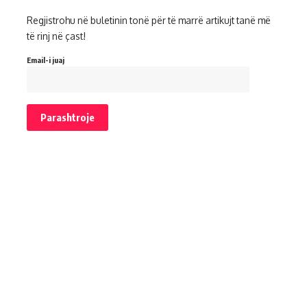
Regjistrohu në buletinin tonë për të marrë artikujt tanë më
të rinj në çast!
Email-i juaj