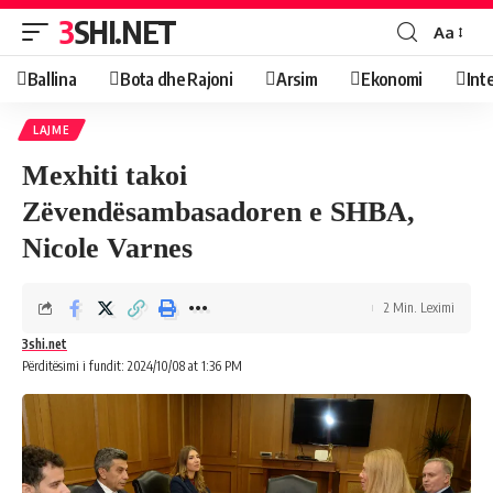
3SHI.NET
Aa
Ballina
Bota dhe Rajoni
Arsim
Ekonomi
Int
LAJME
Mexhiti takoi
Zëvendësambasadoren e SHBA,
Nicole Varnes
2 Min. Leximi
3shi.net
Përditësimi i fundit: 2024/10/08 at 1:36 PM