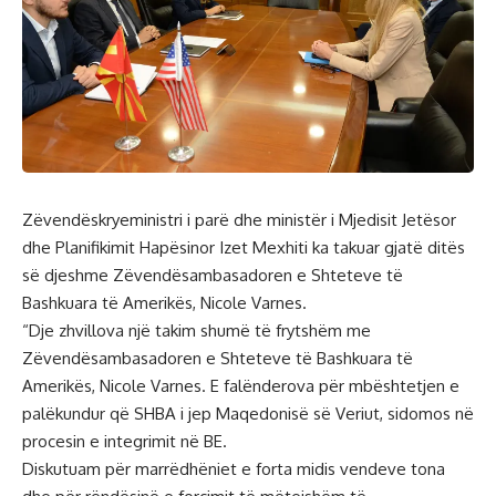
Zëvendëskryeministri i parë dhe ministër i Mjedisit Jetësor
dhe Planifikimit Hapësinor Izet Mexhiti ka takuar gjatë ditës
së djeshme Zëvendësambasadoren e Shteteve të
Bashkuara të Amerikës, Nicole Varnes.
“Dje zhvillova një takim shumë të frytshëm me
Zëvendësambasadoren e Shteteve të Bashkuara të
Amerikës, Nicole Varnes. E falënderova për mbështetjen e
palëkundur që SHBA i jep Maqedonisë së Veriut, sidomos në
procesin e integrimit në BE.
Diskutuam për marrëdhëniet e forta midis vendeve tona