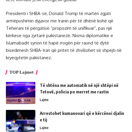
Presidenti i SHBA-së, Donald Trump të martën zgjati
armëpushimin dyjavor me Iranin për të dhënë kohë që
Teherani të përgatisë “propozim të unifikuar”, pas një
kërkese nga zyrtarë pakistanezë. Nisma diplomatike e
Islamabadit synon të hapë rrugën për raund të dytë
bisedimesh SHBA-Iran që pritet të zhvillohet së shpejti në
kryeqytetin pakistanez.
TOP Lajmet
Të shtëna me automatik në një shtëpi në
Tetovë, policia po merret me rastin
Lajme
Arrestohet kumanovari që e kërcënoi djalin
e tij
Lajme