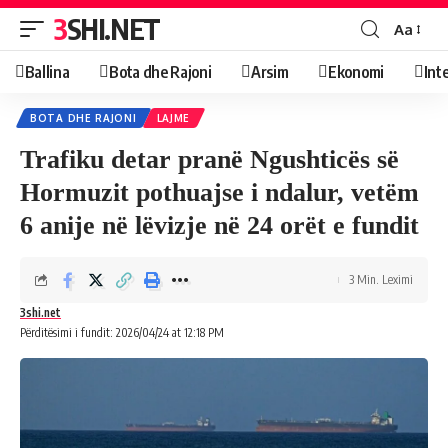
3SHI.NET
Aa
Ballina
Bota dhe Rajoni
Arsim
Ekonomi
Int
BOTA DHE RAJONI
LAJME
Trafiku detar pranë Ngushticës së
Hormuzit pothuajse i ndalur, vetëm
6 anije në lëvizje në 24 orët e fundit
3 Min. Leximi
3shi.net
Përditësimi i fundit: 2026/04/24 at 12:18 PM