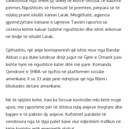
sanksionuar nga SHBA-ja, dukej se kishte tentuar të kalonte
përmes Ngushticës së Hormuzit të premten, përpara se të
ndalej pranë ishullit iranian Larak. Megjithatë, agjencia
gjysmëzyrtare iraniane e lajmeve Tasnim raportoi se
cisterna kishte kaluar tashmë ngushticën dhe ishte ankoruar
në lindje të ishullit Larak.
Gjithashtu, një anije kontejnerësh që ishte nisur nga Bandar
Abbas u pa duke lundruar drejt jugut në Gjirin e Omanit pasi
kishte hyrë në ngushticë katër ditë më parë. Komanda
Qendrore e SHBA-së njoftoi në platformën sociale
amerikane X se 33 anije janë ridrejtuar që nga fillimi i
bllokadës detare amerikane.
Në të njëjtën kohë, Irani ka forcuar kontrollin mbi këtë rrugë
ujore, me raportime për të shtëna ndaj anijeve tregtare dhe
kapjen e të paktën dy anijeve. Kufizimet paralele të
vendosura nga të dyja palët kanë ulur ndjeshëm trafikun në
këtë korridor jetik energjetik global.