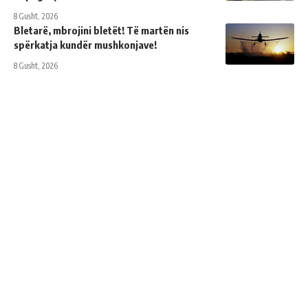
8 Gusht, 2026
Bletarë, mbrojini bletët! Të martën nis
spërkatja kundër mushkonjave!
8 Gusht, 2026