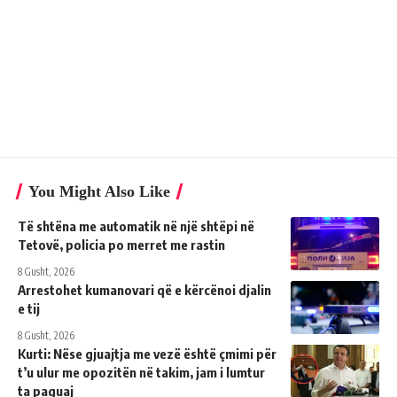
You Might Also Like
Të shtëna me automatik në një shtëpi në
Tetovë, policia po merret me rastin
8 Gusht, 2026
Arrestohet kumanovari që e kërcënoi djalin
e tij
8 Gusht, 2026
Kurti: Nëse gjuajtja me vezë është çmimi për
t’u ulur me opozitën në takim, jam i lumtur
ta paguaj