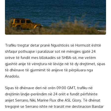
Trafiku tregtar detar pranë Ngushticës së Hormuzit është
shfaqur pothuajse i paralizuar sot në mëngjes gjatë 24
orëve të fundit mes bllokadës së SHBA-së, me vetëm
gjashtë anije të vërejtura në lëvizje në të dy drejtimet, sipas
të dhënave të gjurmimit të anijeve të përpiluara nga
Anadolu.
Sipas të dhënave deri në orën 09:00 GMT, trafiku në
drejtimin lindje-perëndim në 24 orët e fundit përfshinte
anijet Serrano, Niki, Marine Flux dhe ASL Glory. Të dhënat
tregojnë se Serrano ishte në tranzit me destinacion Bandar