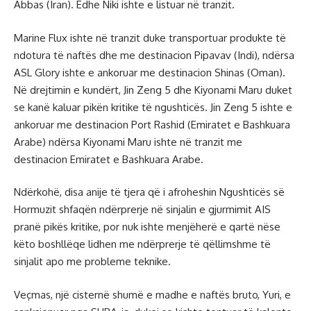
Abbas (Iran). Edhe Niki ishte e listuar në tranzit.
Marine Flux ishte në tranzit duke transportuar produkte të
ndotura të naftës dhe me destinacion Pipavav (Indi), ndërsa
ASL Glory ishte e ankoruar me destinacion Shinas (Oman).
Në drejtimin e kundërt, Jin Zeng 5 dhe Kiyonami Maru duket
se kanë kaluar pikën kritike të ngushticës. Jin Zeng 5 ishte e
ankoruar me destinacion Port Rashid (Emiratet e Bashkuara
Arabe) ndërsa Kiyonami Maru ishte në tranzit me
destinacion Emiratet e Bashkuara Arabe.
Ndërkohë, disa anije të tjera që i afroheshin Ngushticës së
Hormuzit shfaqën ndërprerje në sinjalin e gjurmimit AIS
pranë pikës kritike, por nuk ishte menjëherë e qartë nëse
këto boshllëqe lidhen me ndërprerje të qëllimshme të
sinjalit apo me probleme teknike.
Veçmas, një cisternë shumë e madhe e naftës bruto, Yuri, e