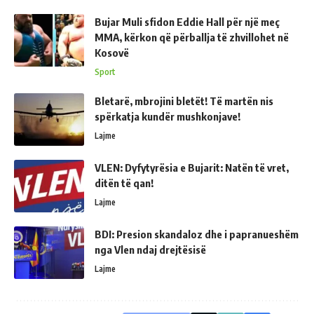
Bujar Muli sfidon Eddie Hall për një meç
MMA, kërkon që përballja të zhvillohet në
Kosovë
Sport
Bletarë, mbrojini bletët! Të martën nis
spërkatja kundër mushkonjave!
Lajme
VLEN: Dyfytyrësia e Bujarit: Natën të vret,
ditën të qan!
Lajme
BDI: Presion skandaloz dhe i papranueshëm
nga Vlen ndaj drejtësisë
Lajme