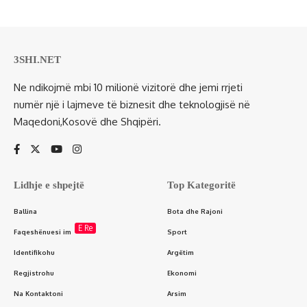
3SHI.NET
Ne ndikojmë mbi 10 milionë vizitorë dhe jemi rrjeti
numër një i lajmeve të biznesit dhe teknologjisë në
Maqedoni,Kosovë dhe Shqipëri.
Lidhje e shpejtë
Top Kategoritë
Ballina
Bota dhe Rajoni
E Re
Faqeshënuesi im
Sport
Identifikohu
Argëtim
Regjistrohu
Ekonomi
Na Kontaktoni
Arsim