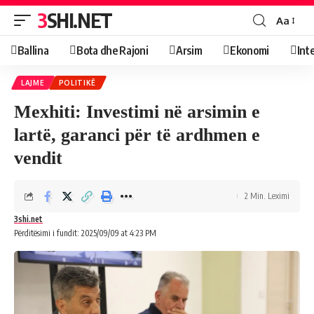
3SHI.NET
Aa
Ballina
Bota dhe Rajoni
Arsim
Ekonomi
Int
LAJME
POLITIKË
Mexhiti: Investimi në arsimin e
lartë, garanci për të ardhmen e
vendit
2 Min. Leximi
3shi.net
Përditësimi i fundit: 2025/09/09 at 4:23 PM