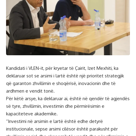
Kandidati i VLEN-it, për kryetar të Çairit, Izet Mexhiti, ka
deklaruar sot se arsimi i lartë është një prioritet strategjik
që garanton zhvillimin e shoqërisë, inovacionin dhe të
ardhmen e vendit tonë.
Për këtë arsye, ka deklaruar ai, është në qendër të agjendës
së tyre, zhvillimin, investimin dhe përmirësimin e
kapaciteteve akademike.
“Investimi në arsimin e lartë është edhe detyrë
institucionale, sepse arsimi cilësor është parakusht për