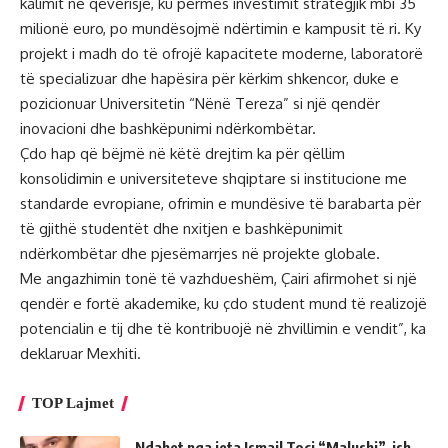
kalimit në qeverisje, ku përmes investimit strategjik mbi 35
milionë euro, po mundësojmë ndërtimin e kampusit të ri. Ky
projekt i madh do të ofrojë kapacitete moderne, laboratorë
të specializuar dhe hapësira për kërkim shkencor, duke e
pozicionuar Universitetin “Nënë Tereza” si një qendër
inovacioni dhe bashkëpunimi ndërkombëtar.
Çdo hap që bëjmë në këtë drejtim ka për qëllim
konsolidimin e universiteteve shqiptare si institucione me
standarde evropiane, ofrimin e mundësive të barabarta për
të gjithë studentët dhe nxitjen e bashkëpunimit
ndërkombëtar dhe pjesëmarrjes në projekte globale.
Me angazhimin tonë të vazhdueshëm, Çairi afirmohet si një
qendër e fortë akademike, ku çdo student mund të realizojë
potencialin e tij dhe të kontribuojë në zhvillimin e vendit”, ka
deklaruar Mexhiti.
TOP Lajmet
Ndahet nga jeta Ismail Toçi “Malushi”, ish