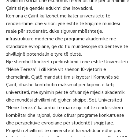
zhvillimin social dhe ekonomik të vendit dhe për afirmimin e
Çairit si një qendër edukimi dhe inovacioni.
Komuna e Çairit kufizohet me katër universitete të
rëndësishme, dhe vizioni ynë është të krijojmë mundësi
reale për studentët, duke siguruar mbështetje,
infrastrukturë moderne dhe programe akademike me
standarde evropiane, që do t’u mundësojnë studentëve të
zhvillojnë potencialin e tyre të plotë.
Një shembull konkret i përkushtimit tonë është Universiteti
“Nënë Tereza”, i cili këtë vit shënon 10-vjetorin e
themelimit. Gjatë mandatit tim si kryetar i Komunës së
Çairit, dhashë kontributin maksimal për krijimin e këtij
universiteti, me synimin për të ofruar një mjedis akademik
dhe mundësi zhvillimi në gjuhën shqipe. Sot, Universiteti
“Nënë Tereza” ka arritur të marrë një rol të rëndësishëm
kombëtar dhe rajonal, duke ofruar programe konkurruese
dhe perspektivë evropiane për studentët shqiptarë.
Projekti i zhvillimit të universitetit ka vazhduar edhe pas