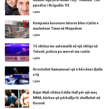
pjesëtar i Brigadës 113
Lajme
Kompania kosovare Interex blen rrjetin e
marketeve Tinex në Maqedoni
Lajme
Të shtëna me automatik në një shtëpi në
Tetovë, policia po merret me rastin
Lajme
Arrestohet kumanovari që e kërcënoi djalin
e tij
Lajme
Bujar Muli sfidon Eddie Hall për një meç
MMA, kërkon që përballja të zhvillohet në
Kosovë