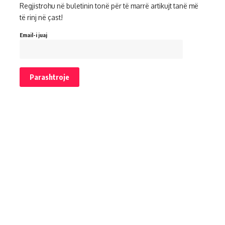
Regjistrohu në buletinin tonë për të marrë artikujt tanë më
të rinj në çast!
Email-i juaj