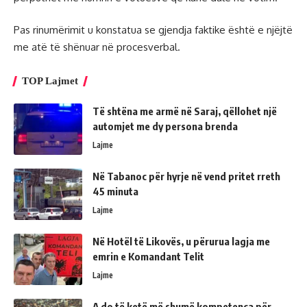
Pas rinumërimit u konstatua se gjendja faktike është e njëjtë
me atë të shënuar në procesverbal.
TOP Lajmet
Të shtëna me armë në Saraj, qëllohet një
automjet me dy persona brenda
Lajme
Në Tabanoc për hyrje në vend pritet rreth
45 minuta
Lajme
Në Hotël të Likovës, u përurua lagja me
emrin e Komandant Telit
Lajme
A do të ketë më shumë kompetenca për