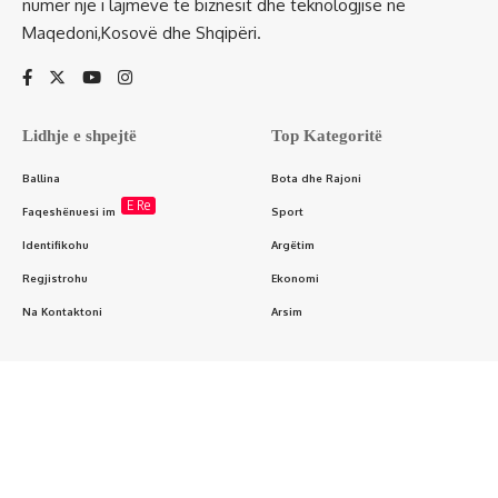
numër një i lajmeve të biznesit dhe teknologjisë në
Maqedoni,Kosovë dhe Shqipëri.
Lidhje e shpejtë
Top Kategoritë
Ballina
Bota dhe Rajoni
E Re
Faqeshënuesi im
Sport
Identifikohu
Argëtim
Regjistrohu
Ekonomi
Na Kontaktoni
Arsim