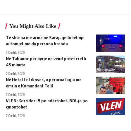
You Might Also Like
Të shtëna me armë në Saraj, qëllohet një
automjet me dy persona brenda
7 Gusht, 2026
Në Tabanoc për hyrje në vend pritet rreth
45 minuta
7 Gusht, 2026
Në Hotël të Likovës, u përurua lagja me
emrin e Komandant Telit
7 Gusht, 2026
VLEN: Korridori 8 po ndërtohet, BDI-ja po
çmontohet
7 Gusht, 2026