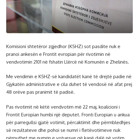
Komisioni shtetëror zgjedhor (KSHZ) sot pasdite nuk e
pranoi ankesën e Frontit evropian për rivotimin në
vendvotimin 2101 në fshatin Llërcë në Komunën e Zhelinës.
Me vendimin e KSHZ-së kandidatët kanë të drejtë padie në
Gjykatën administrative e cila duhet të vendosë në afat prej
48 orëve pas pranimit të padisë.
Pas rivotimit në këtë vendvotim më 22 maj, koalicioni i
Frontit Europian humbi një deputet. Fronti Europian u ankua
për parregullsi gjatë votimit, përcaktimit dhe përmbledhjes
së rezultateve dhe pohoi se numri i fletëvotimeve nuk
përputhet me numrin e votuesve që kanë dalë në votim.