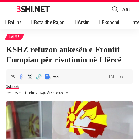
3SHI.NET
Aa
Ballina
Bota dhe Rajoni
Arsim
Ekonomi
Int
LAJME
KSHZ refuzon ankesën e Frontit
Europian për rivotimin në Llërcë
1 Min. Leximi
3shi.net
Përditësimi i fundit: 2024/05/27 at 8:08 PM