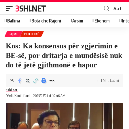
3SHI.NET
Aa
Ballina
Bota dhe Rajoni
Arsim
Ekonomi
Int
LAJME
POLITIKË
Kos: Ka konsensus për zgjerimin e
BE-së, por dritarja e mundësisë nuk
do të jetë gjithmonë e hapur
1 Min. Leximi
3shi.net
Përditësimi i fundit: 2025/07/01 at 10:46 AM