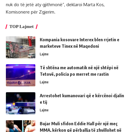
nuk do të jetë aty gjithmonë”, deklaroi Marta Kos,
Komisonere për Zgjerim.
TOP Lajmet
Kompania kosovare Interex blen rrjetin e
marketeve Tinex në Maqedoni
Lajme
Të shtëna me automatik në një shtëpi në
Tetovë, policia po merret me rastin
Lajme
Arrestohet kumanovari që e kërcënoi djalin
e tij
Lajme
Bujar Muli sfidon Eddie Hall për një meç
MMA, kërkon që përballja të zhvillohet në