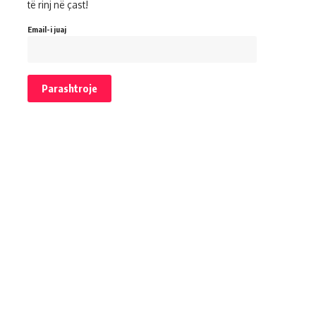
të rinj në çast!
Email-i juaj