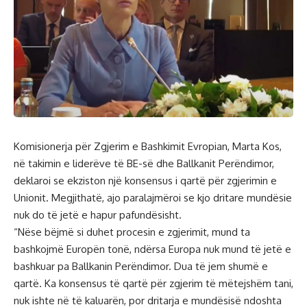
Komisionerja për Zgjerim e Bashkimit Evropian, Marta Kos,
në takimin e liderëve të BE-së dhe Ballkanit Perëndimor,
deklaroi se ekziston një konsensus i qartë për zgjerimin e
Unionit. Megjithatë, ajo paralajmëroi se kjo dritare mundësie
nuk do të jetë e hapur pafundësisht.
“Nëse bëjmë si duhet procesin e zgjerimit, mund ta
bashkojmë Europën tonë, ndërsa Europa nuk mund të jetë e
bashkuar pa Ballkanin Perëndimor. Dua të jem shumë e
qartë. Ka konsensus të qartë për zgjerim të mëtejshëm tani,
nuk ishte në të kaluarën, por dritarja e mundësisë ndoshta