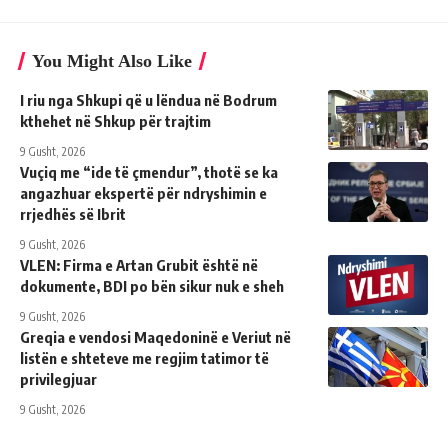
You Might Also Like
I riu nga Shkupi që u lëndua në Bodrum
kthehet në Shkup për trajtim
9 Gusht, 2026
Vuçiq me “ide të çmendur”, thotë se ka
angazhuar ekspertë për ndryshimin e
rrjedhës së Ibrit
9 Gusht, 2026
VLEN: Firma e Artan Grubit është në
dokumente, BDI po bën sikur nuk e sheh
9 Gusht, 2026
Greqia e vendosi Maqedoninë e Veriut në
listën e shteteve me regjim tatimor të
privilegjuar
9 Gusht, 2026