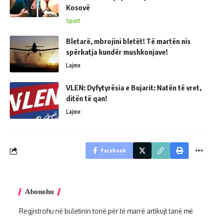
Kosovë
Sport
Bletarë, mbrojini bletët! Të martën nis
spërkatja kundër mushkonjave!
Lajme
VLEN: Dyfytyrësia e Bujarit: Natën të vret,
ditën të qan!
Lajme
Facebook
Abonohu
Regjistrohu në buletinin tonë për të marrë artikujt tanë më