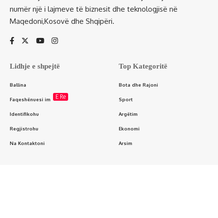
numër një i lajmeve të biznesit dhe teknologjisë në
Maqedoni,Kosovë dhe Shqipëri.
Lidhje e shpejtë
Top Kategoritë
Ballina
Bota dhe Rajoni
E Re
Faqeshënuesi im
Sport
Identifikohu
Argëtim
Regjistrohu
Ekonomi
Na Kontaktoni
Arsim