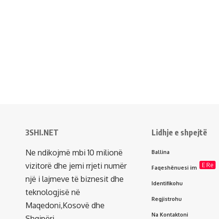
3SHI.NET
Lidhje e shpejtë
Ne ndikojmë mbi 10 milionë
Ballina
vizitorë dhe jemi rrjeti numër
E Re
Faqeshënuesi im
një i lajmeve të biznesit dhe
Identifikohu
teknologjisë në
Regjistrohu
Maqedoni,Kosovë dhe
Na Kontaktoni
Shqipëri.