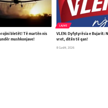
LAJME
rojini bletët! Të martën nis
VLEN: Dyfytyrësia e Bujarit: 
kundër mushkonjave!
vret, ditën të qan!
8 Gusht, 2026