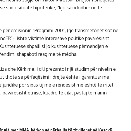
se sado situate hipotetike, “kjo ka ndodhur në të
ste për emisionin “Programi 200”, (që transmetohet sot në
ancER”-i ishte viktimë interesave politike pavarësisht
 Kushtetuese shpalli si jo kushtetuese përmendjen e
 Vendimi shapakoti reagime të mëdha.
iza dhe Kërkime, i cili prezantoi një studim për nivelin e
 thotë se përfaqësimi i drejtë është i garantuar me
 juridike por sipas tij më e rëndësishme është të rritet
, pavarësisht etnisë, kuadro të cilat pastaj të marrin
për një meç MMA, kërkon që përballja të zhvillohet në Kosovë