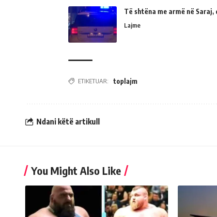
Të shtëna me armë në Saraj, 
Lajme
ETIKETUAR:
toplajm
Ndani këtë artikull
You Might Also Like