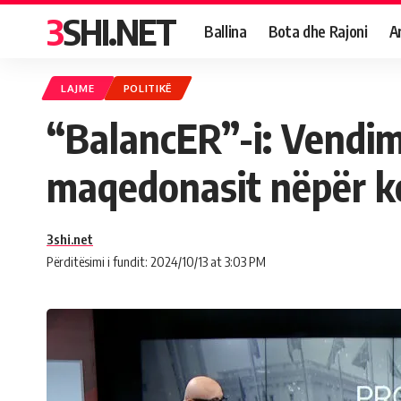
3SHI.NET
Ballina
Bota dhe Rajoni
A
LAJME
POLITIKË
“BalancER”-i: Vendim
maqedonasit nëpër k
3shi.net
Përditësimi i fundit: 2024/10/13 at 3:03 PM