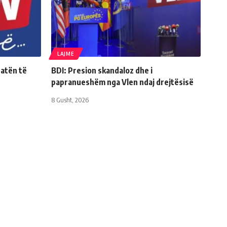
LAJME
Natën të
BDI: Presion skandaloz dhe i
papranueshëm nga Vlen ndaj drejtësisë
8 Gusht, 2026