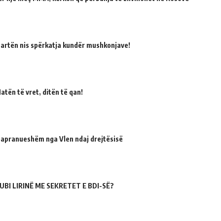
martën nis spërkatja kundër mushkonjave!
atën të vret, ditën të qan!
 papranueshëm nga Vlen ndaj drejtësisë
UBI LIRINË ME SEKRETET E BDI-SË?