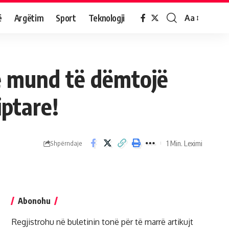
ë
Argëtim
Sport
Teknologji
Aa
e mund të dëmtojë
ptare!
1 Min. Leximi
Shpërndaje
Abonohu
Regjistrohu në buletinin tonë për të marrë artikujt