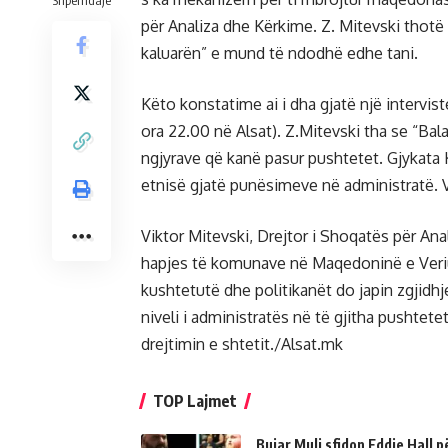
Shpërndaje
për Analiza dhe Kërkime. Z. Mitevski thotë 
kaluarën” e mund të ndodhë edhe tani.
Këto konstatime ai i dha gjatë një intervi
ora 22.00 në Alsat). Z.Mitevski tha se “Bal
ngjyrave që kanë pasur pushtetet. Gjykata
etnisë gjatë punësimeve në administratë.
Viktor Mitevski, Drejtor i Shoqatës për Anal
hapjes të komunave në Maqedoninë e Veriut
kushtetutë dhe politikanët do japin zgjidhje
niveli i administratës në të gjitha pushtetet
drejtimin e shtetit./Alsat.mk
TOP Lajmet
Bujar Muli sfidon Eddie Hall 