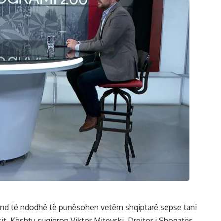
nd të ndodhë të punësohen vetëm shqiptarë sepse tani
t. Kështu sugjeron Viktor Mitevski, Drejtor i Shoqatës