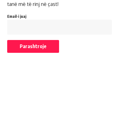
tanë më të rinj në çast!
Email-i juaj