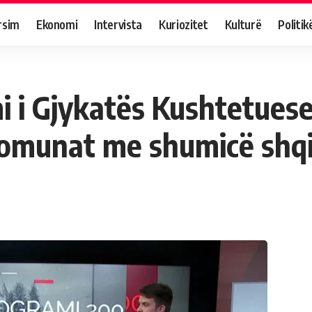
rsim
Ekonomi
Intervista
Kuriozitet
Kulturë
Politik
i i Gjykatës Kushtetues
omunat me shumicë shqi