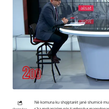
Në komuna ku shqiptarët janë shumicë mu
s’ka mekanizëm për ti mbrojtur maqedonasi