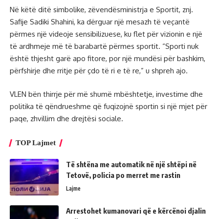
Në këtë ditë simbolike, zëvendësministrja e Sportit, znj.
Safije Sadiki Shahini, ka dërguar një mesazh të veçantë
përmes një videoje sensibilizuese, ku flet për vizionin e një
të ardhmeje më të barabartë përmes sportit. “Sporti nuk
është thjesht garë apo fitore, por një mundësi për bashkim,
përfshirje dhe rritje për çdo të ri e të re,” u shpreh ajo.
VLEN bën thirrje për më shumë mbështetje, investime dhe
politika të qëndrueshme që fuqizojnë sportin si një mjet për
paqe, zhvillim dhe drejtësi sociale.
TOP Lajmet
Të shtëna me automatik në një shtëpi në
Tetovë, policia po merret me rastin
Lajme
Arrestohet kumanovari që e kërcënoi djalin