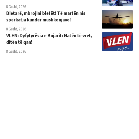
8 Gusht, 2026
Bletarë, mbrojini bletët! Të martën nis
spërkatja kundër mushkonjave!
8 Gusht, 2026
VLEN: Dyfytyrësia e Bujarit: Natën të vret,
ditën të qan!
8 Gusht, 2026