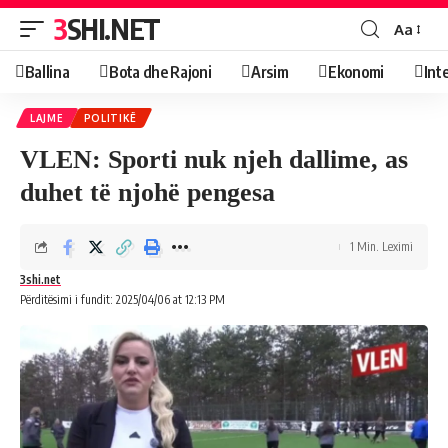
3SHI.NET
Aa
Ballina
Bota dhe Rajoni
Arsim
Ekonomi
Int
LAJME
POLITIKË
VLEN: Sporti nuk njeh dallime, as
duhet të njohë pengesa
1 Min. Leximi
3shi.net
Përditësimi i fundit: 2025/04/06 at 12:13 PM