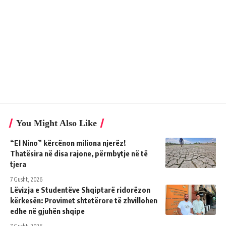
You Might Also Like
“El Nino” kërcënon miliona njerëz!
Thatësira në disa rajone, përmbytje në të
tjera
7 Gusht, 2026
Lëvizja e Studentëve Shqiptarë ridorëzon
kërkesën: Provimet shtetërore të zhvillohen
edhe në gjuhën shqipe