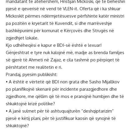
mandatarit të atëhershëm, Hristijan Mickoski, që të bëheshin
pjesë e qeverisë në vend të VLEN-it. Oferta që i ka shkuar
Mickoskit përmes ndërmjetësuesve përfshinte katër ministri
pa pozitën e kryetarit të Kuvendit, si dhe marrëveshje
bashkëpunimi për komunat e Kërçovës dhe Strugës në
zgjedhjet lokale.
Kjo udhëheqësi e kapur e BDI-së është e lexuar!
Gënjeshtrat e tyre nuk kalojnë më, madje as brenda familjes
së gjerë të Ahmeti në Zajaz, e cila tashmë po përpiqet të
përshtatet me realitetin e ri.
Prandaj, pyesim publikisht:
• A është e vërtetë që BDI non grata dhe Sasho Mijallkov
po planifikojnë skenarë për incidente parazgjedhore dhe
zgjedhore, me qëllim që të mos e pranojnë humbjen dhe të
shkaktojnë krizë politike?
• A janë sulmet për të ashtuquajturën “deshqiptarizim”
pjesë e këtij plani, për të justifikuar kaosin që synojnë të
shkaktojnë?