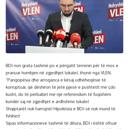
BDI non grata tashmë po e përgatit terrenin për të mos e
pranuar humbjen në zgjedhjet lokale!, thonë nga VLEN.
“Pangopësia dhe arroganca e kësaj udhëheqësie të
korruptuar, që dëshiron të jetë pjesë e pushtetit me çdo
kusht, do të përballet me një referendum të fuqishëm
kundër saj në zgjedhjet e ardhshme lokale!
Shqiptarët nuk harrojnë! Hipokrizia e BDI-së nuk mund të
fshihet!
Sipas informacioneve tashmë të ditura, BDI i është ofruar