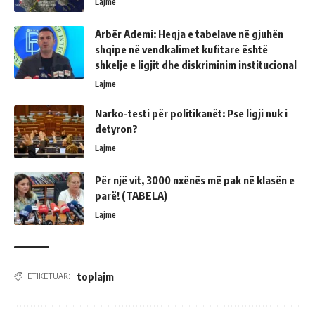
Lajme
Arbër Ademi: Heqja e tabelave në gjuhën
shqipe në vendkalimet kufitare është
shkelje e ligjit dhe diskriminim institucional
Lajme
Narko-testi për politikanët: Pse ligji nuk i
detyron?
Lajme
Për një vit, 3000 nxënës më pak në klasën e
parë! (TABELA)
Lajme
toplajm
ETIKETUAR: