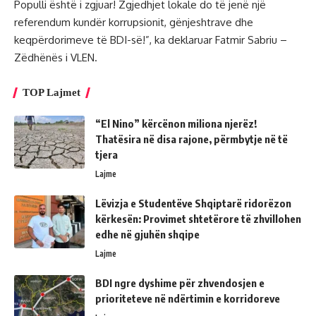
Populli është i zgjuar! Zgjedhjet lokale do të jenë një
referendum kundër korrupsionit, gënjeshtrave dhe
keqpërdorimeve të BDI-së!”, ka deklaruar Fatmir Sabriu –
Zëdhënës i VLEN.
TOP Lajmet
“El Nino” kërcënon miliona njerëz!
Thatësira në disa rajone, përmbytje në të
tjera
Lajme
Lëvizja e Studentëve Shqiptarë ridorëzon
kërkesën: Provimet shtetërore të zhvillohen
edhe në gjuhën shqipe
Lajme
BDI ngre dyshime për zhvendosjen e
prioriteteve në ndërtimin e korridoreve