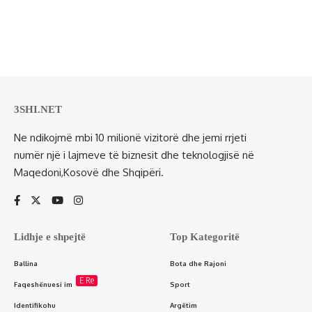
3SHI.NET
Ne ndikojmë mbi 10 milionë vizitorë dhe jemi rrjeti
numër një i lajmeve të biznesit dhe teknologjisë në
Maqedoni,Kosovë dhe Shqipëri.
Lidhje e shpejtë
Top Kategoritë
Ballina
Bota dhe Rajoni
E Re
Faqeshënuesi im
Sport
Identifikohu
Argëtim