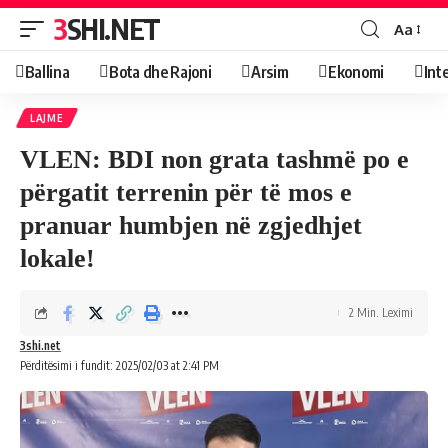
3SHI.NET
Aa
Ballina
Bota dhe Rajoni
Arsim
Ekonomi
Int
LAJME
VLEN: BDI non grata tashmë po e
përgatit terrenin për të mos e
pranuar humbjen në zgjedhjet
lokale!
2 Min. Leximi
3shi.net
Përditësimi i fundit: 2025/02/03 at 2:41 PM