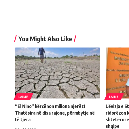
You Might Also Like
LAJME
LAJME
“El Nino” kërcënon miliona njerëz!
Lëvizja e 
Thatësira në disa rajone, përmbytje në
ridorëzon 
të tjera
shtetërore
shqipe