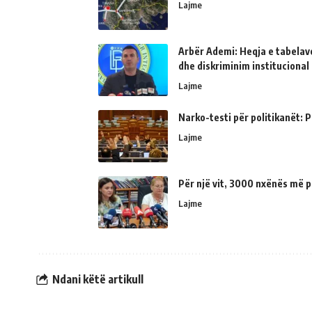
Lajme
Arbër Ademi: Heqja e tabelave
dhe diskriminim institucional
Lajme
Narko-testi për politikanët: Ps
Lajme
Për një vit, 3000 nxënës më p
Lajme
Ndani këtë artikull