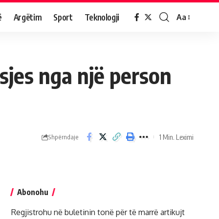
ë
Argëtim
Sport
Teknologji
Aa
sjes nga një person
1 Min. Leximi
Shpërndaje
Abonohu
Regjistrohu në buletinin tonë për të marrë artikujt