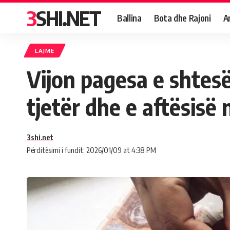
3SHI.NET
Ballina
Bota dhe Rajoni
A
LAJME
Vijon pagesa e shtesë
tjetër dhe e aftësisë
3shi.net
Përditësimi i fundit: 2026/01/09 at 4:38 PM