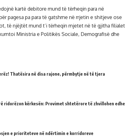
edojnë kartë debitore mund të tërheqin para në
për pagesa pa para të gatshme në rrjetin e shitjeve ose
 të njëjtët mund t’i tërheqin mjetet në të gjitha filialet
kumtoi Ministria e Politikës Sociale, Demografisë dhe
erëz! Thatësira në disa rajone, përmbytje në të tjera
rë ridorëzon kërkesën: Provimet shtetërore të zhvillohen edhe
sjen e prioriteteve në ndërtimin e korridoreve