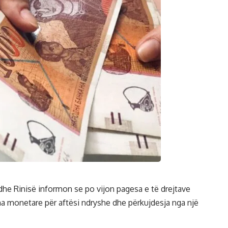
 dhe Rinisë informon se po vijon pagesa e të drejtave
hma monetare për aftësi ndryshe dhe përkujdesja nga një