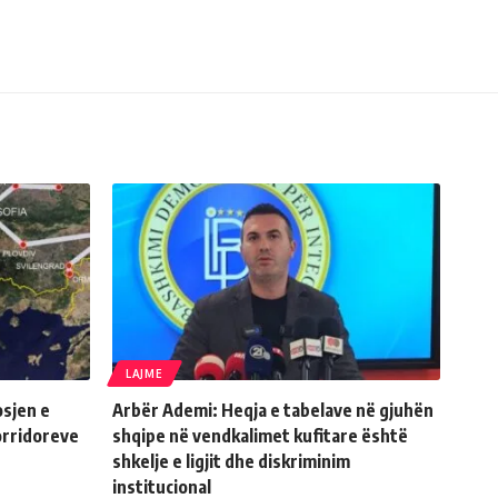
LAJME
sjen e
Arbër Ademi: Heqja e tabelave në gjuhën
orridoreve
shqipe në vendkalimet kufitare është
shkelje e ligjit dhe diskriminim
institucional