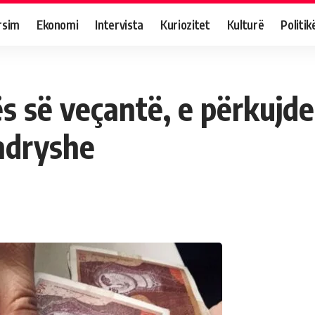
rsim
Ekonomi
Intervista
Kuriozitet
Kulturë
Politik
s së veçantë, e përkujde
 ndryshe