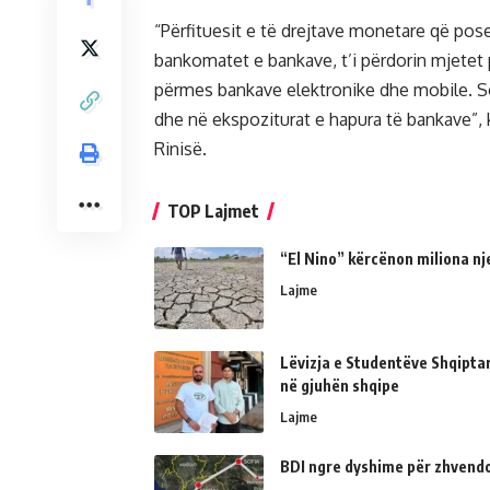
“Përfituesit e të drejtave monetare që pos
bankomatet e bankave, t’i përdorin mjetet 
përmes bankave elektronike dhe mobile. Sot,
dhe në ekspoziturat e hapura të bankave”, 
Rinisë.
TOP Lajmet
“El Nino” kërcënon miliona nj
Lajme
Lëvizja e Studentëve Shqipta
në gjuhën shqipe
Lajme
BDI ngre dyshime për zhvendo