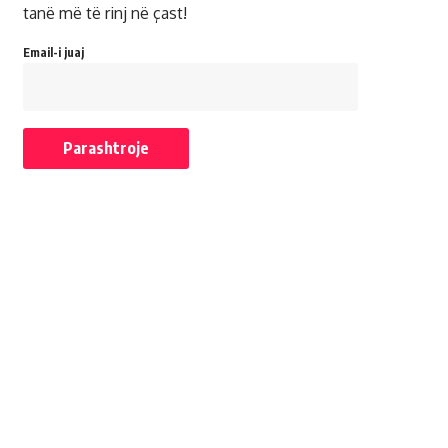
tanë më të rinj në çast!
Email-i juaj