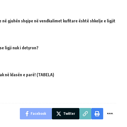
 në gjuhën shqipe në vendkalimet kufitare është shkelje e ligjit
e ligji nuk i detyron?
ak në klasën e parë! (TABELA)
Facebook
Twitter