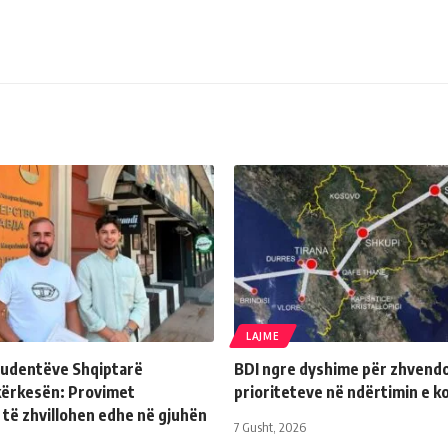
LAJME
Studentëve Shqiptarë
BDI ngre dyshime për zhvendo
kërkesën: Provimet
prioriteteve në ndërtimin e k
 të zhvillohen edhe në gjuhën
7 Gusht, 2026