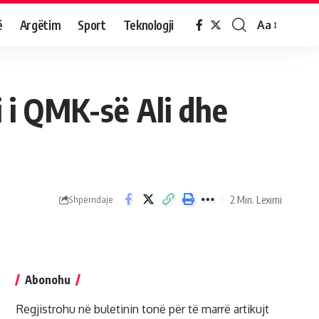
ë
Argëtim
Sport
Teknologji
Aa
i i QMK-së Ali dhe
2 Min. Leximi
Shpërndaje
Abonohu
Regjistrohu në buletinin tonë për të marrë artikujt