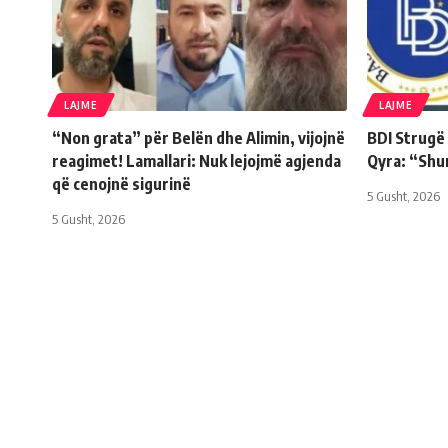
LAJME
LAJME
“Non grata” për Belën dhe Alimin, vijojnë
BDI Strugë
reagimet! Lamallari: Nuk lejojmë agjenda
Qyra: “Shu
që cenojnë sigurinë
5 Gusht, 2026
5 Gusht, 2026