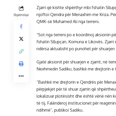
Zjarri që kishte shpërthyr mbi fshatin Sllu
njoftoi Qendra për Menaxhim me Kriza. Përpje
Shpërndaje
QMK-së Muhamed Ali nga terreni.
“Sot nga terreni po e koordinoj aksionin pë
fshatin Sllupçan, Komuna e Likovës. Zjarri 
ndërsa aktualisht po punohet për shuarjen e t
Gjatë aksionit për shuarjen e zjarrit, në t
Nexhmedin Sadiku, bashkë me drejtorin e 
“Bashkë me drejtorin e Qendrës për Menax
përpjekjet për të shuar zjarrin që shpërtheu
lokalizuar plotësisht dhe është vënë nën k
të tij. Falënderoj institucionet për reagimi
ndihmë”, publikoi Sadiku.