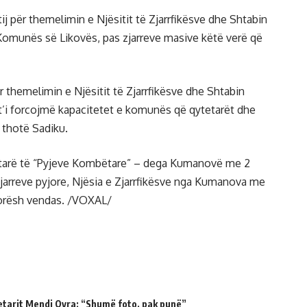
j për themelimin e Njësitit të Zjarrfikësve dhe Shtabin
i Komunës së Likovës, pas zjarreve masive këtë verë që
r themelimin e Njësitit të Zjarrfikësve dhe Shtabin
’i forcojmë kapacitetet e komunës që qytetarët dhe
 thotë Sadiku.
ëtarë të “Pyjeve Kombëtare” – dega Kumanovë me 2
zjarreve pyjore, Njësia e Zjarrfikësve nga Kumanova me
norësh vendas. /VOXAL/
etarit Mendi Qyra: “Shumë foto, pak punë”