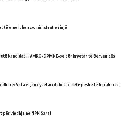
et të emërohen zv.ministrat e rinjë
ë jetë kandidati i VMRO-DPMNE-së për kryetar të Bervenicës
jedhore: Vota e çdo qytetari duhet të ketë peshë të barabartë
t për vjedhje në NPK Saraj