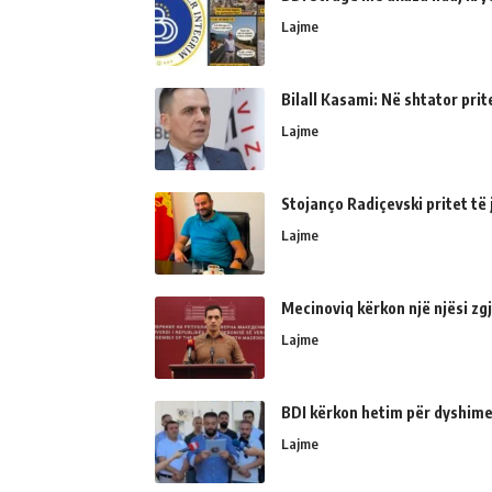
Lajme
Bilall Kasami: Në shtator prit
Lajme
Stojanço Radiçevski pritet t
Lajme
Mecinoviq kërkon një njësi zg
Lajme
BDI kërkon hetim për dyshime
Lajme