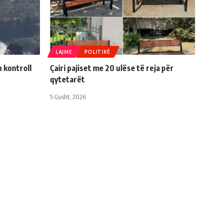
LAJME
POLITIKË
n kontroll
Çairi pajiset me 20 ulëse të reja për
qytetarët
5 Gusht, 2026