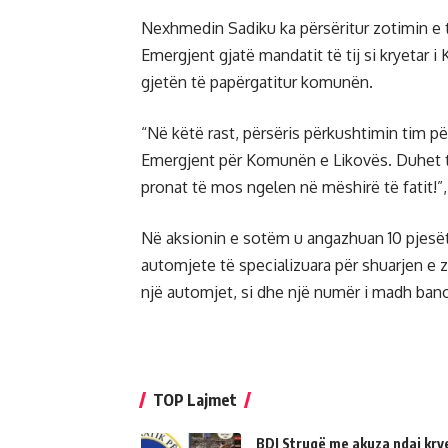
Nexhmedin Sadiku ka përsëritur zotimin e ti
Emergjent gjatë mandatit të tij si kryetar 
gjetën të papërgatitur komunën.
“Në këtë rast, përsëris përkushtimin tim pë
Emergjent për Komunën e Likovës. Duhet t
pronat të mos ngelen në mëshirë të fatit!”,
Në aksionin e sotëm u angazhuan 10 pjes
automjete të specializuara për shuarjen e 
një automjet, si dhe një numër i madh ba
TOP Lajmet
BDI Strugë me akuza ndaj kry