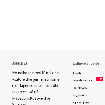
3SHI.NET
Lidhje e shpejtë
Ne ndikojmë mbi 10 milionë
Ballina
vizitorë dhe jemi rrjeti numër
E Re
Faqeshënuesi im
një i lajmeve të biznesit dhe
Identifikohu
teknologjisë në
Regjistrohu
Maqedoni,Kosovë dhe
Na Kontaktoni
Shqipëri.