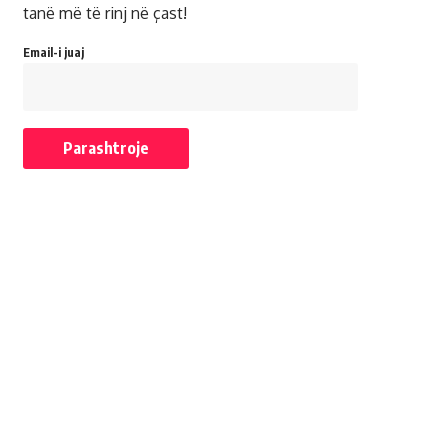
tanë më të rinj në çast!
Email-i juaj