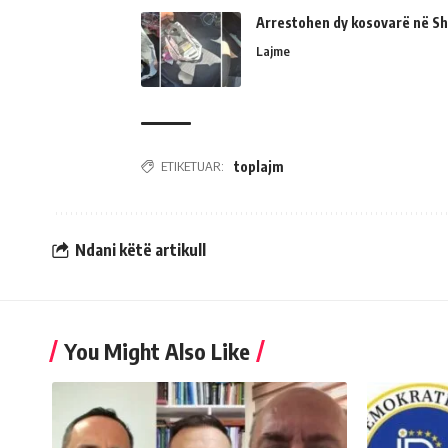
Arrestohen dy kosovarë në Shk
Lajme
ETIKETUAR:
toplajm
Ndani këtë artikull
You Might Also Like