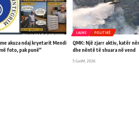
LAJME
POLITIKË
 me akuza ndaj kryetarit Mendi
QMK: Një zjarr aktiv, katër në
më foto, pak punë”
dhe nëntë të shuara në vend
5 Gusht, 2026