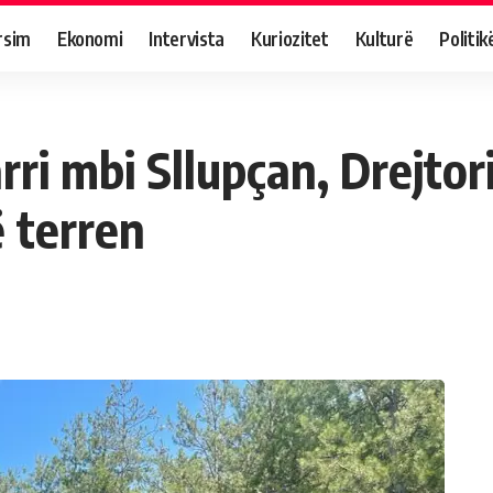
rsim
Ekonomi
Intervista
Kuriozitet
Kulturë
Politik
rri mbi Sllupçan, Drejtor
 terren