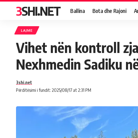
3SHI.NET
Ballina
Bota dhe Rajoni
A
LAJME
Vihet nën kontroll zja
Nexhmedin Sadiku në
3shi.net
Përditësimi i fundit: 2025/08/17 at 2:31 PM