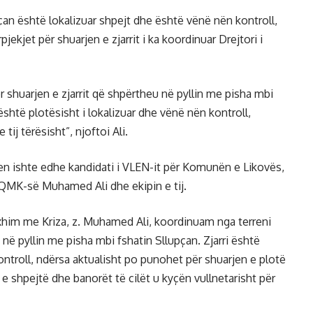
pçan është lokalizuar shpejt dhe është vënë nën kontroll,
kjet për shuarjen e zjarrit i ka koordinuar Drejtori i
r shuarjen e zjarrit që shpërtheu në pyllin me pisha mbi
është plotësisht i lokalizuar dhe vënë nën kontroll,
ij tërësisht”, njoftoi Ali.
erren ishte edhe kandidati i VLEN-it për Komunën e Likovës,
QMK-së Muhamed Ali dhe ekipin e tij.
him me Kriza, z. Muhamed Ali, koordinuam nga terreni
 në pyllin me pisha mbi fshatin Sllupçan. Zjarri është
ontroll, ndërsa aktualisht po punohet për shuarjen e plotë
n e shpejtë dhe banorët të cilët u kyçën vullnetarisht për