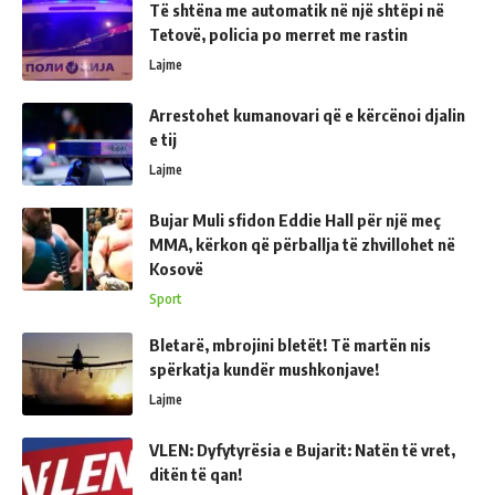
Të shtëna me automatik në një shtëpi në
Tetovë, policia po merret me rastin
Lajme
Arrestohet kumanovari që e kërcënoi djalin
e tij
Lajme
Bujar Muli sfidon Eddie Hall për një meç
MMA, kërkon që përballja të zhvillohet në
Kosovë
Sport
Bletarë, mbrojini bletët! Të martën nis
spërkatja kundër mushkonjave!
Lajme
VLEN: Dyfytyrësia e Bujarit: Natën të vret,
ditën të qan!