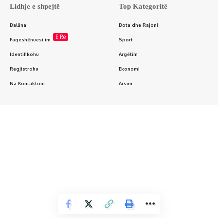
Lidhje e shpejtë
Top Kategoritë
Ballina
Bota dhe Rajoni
E Re
Faqeshënuesi im
Sport
Identifikohu
Argëtim
Regjistrohu
Ekonomi
Na Kontaktoni
Arsim