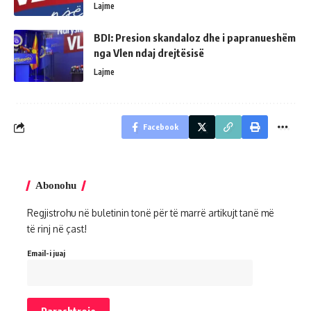
Lajme
BDI: Presion skandaloz dhe i papranueshëm
nga Vlen ndaj drejtësisë
Lajme
Facebook
Abonohu
Regjistrohu në buletinin tonë për të marrë artikujt tanë më
të rinj në çast!
Email-i juaj