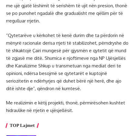
me ujë gjatë lëshimit të serishëm të ujit nën presion, thonë
se po punohet ngadalë dhe gradualisht me qëllim për të
rregulluar rrjetin.
“Qytetarëve u kërkohet të kenë durim dhe ta përdorin në
mënyrë racionale derisa rrjeti të stabilizohet, përndryshe do
të shkaktojë Çairi mungesë për gjysmën e qytetit që mund
të zgjasë me ditë. Shumica e njoftimeve nga NP Ujësjellës
dhe Kanalizime Shkup u transmetuan nga mediat deri te
opinioni, ndërsa besojmë se qytetarët e kuptojnë
seriozitetin e ndërhyrjes që duhet bërë një herë, dhe ajo
ditë ishte dje”, qëndron në kumtesë.
Me realizimin e këtij projekti, thonë, përmirësohen kushtet
hidraulike në rrjetin e ujësjellësit.
TOP Lajmet