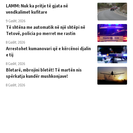
LAMM: Nuk ka pritje të gjata në
vendkalimet kufitare
9 Gusht, 2026
Të shtëna me automatik në një shtëpi në
Tetovë, policia po merret me rastin
8 Gusht, 2026
Arrestohet kumanovari që e kërcënoi djalin
e tij
8 Gusht, 2026
Bletarë, mbrojini bletët! Të martën nis
spërkatja kundër mushkonjave!
8 Gusht, 2026