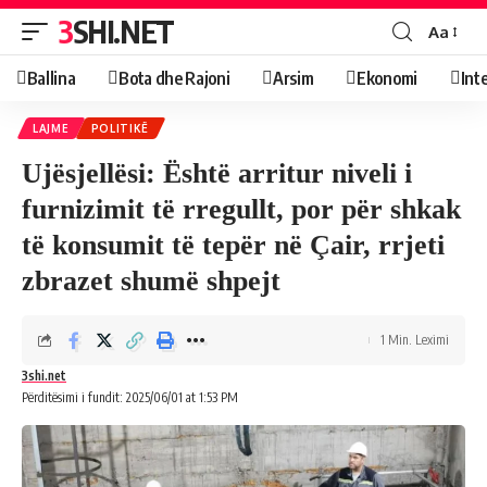
3SHI.NET
Aa
Ballina
Bota dhe Rajoni
Arsim
Ekonomi
Int
LAJME
POLITIKË
Ujësjellësi: Është arritur niveli i
furnizimit të rregullt, por për shkak
të konsumit të tepër në Çair, rrjeti
zbrazet shumë shpejt
1 Min. Leximi
3shi.net
Përditësimi i fundit: 2025/06/01 at 1:53 PM