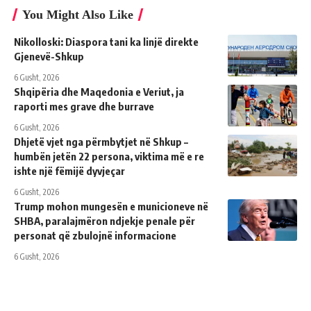
You Might Also Like
Nikolloski: Diaspora tani ka linjë direkte
Gjenevë-Shkup
6 Gusht, 2026
Shqipëria dhe Maqedonia e Veriut, ja
raporti mes grave dhe burrave
6 Gusht, 2026
Dhjetë vjet nga përmbytjet në Shkup –
humbën jetën 22 persona, viktima më e re
ishte një fëmijë dyvjeçar
6 Gusht, 2026
Trump mohon mungesën e municioneve në
SHBA, paralajmëron ndjekje penale për
personat që zbulojnë informacione
6 Gusht, 2026