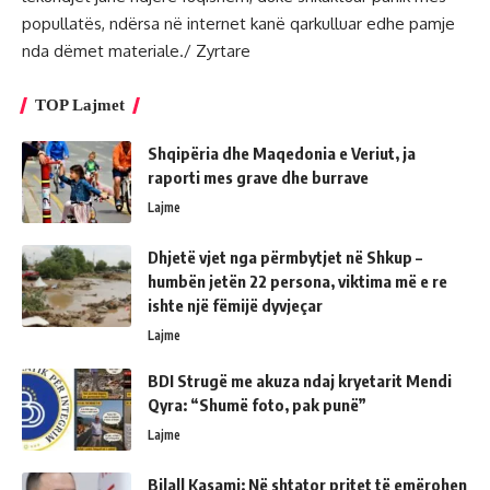
popullatës, ndërsa në internet kanë qarkulluar edhe pamje
nda dëmet materiale./ Zyrtare
TOP Lajmet
Shqipëria dhe Maqedonia e Veriut, ja
raporti mes grave dhe burrave
Lajme
Dhjetë vjet nga përmbytjet në Shkup –
humbën jetën 22 persona, viktima më e re
ishte një fëmijë dyvjeçar
Lajme
BDI Strugë me akuza ndaj kryetarit Mendi
Qyra: “Shumë foto, pak punë”
Lajme
Bilall Kasami: Në shtator pritet të emërohen