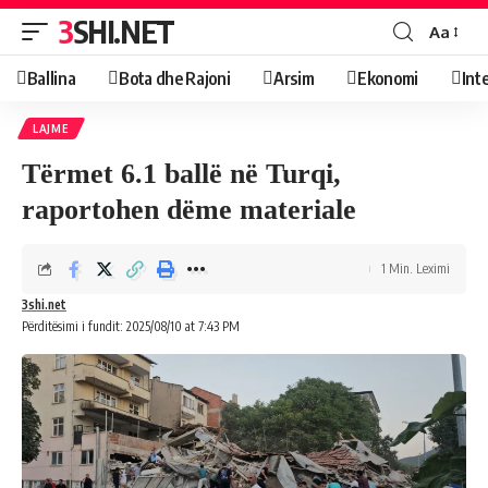
3SHI.NET
Aa
Ballina
Bota dhe Rajoni
Arsim
Ekonomi
Int
LAJME
Tërmet 6.1 ballë në Turqi,
raportohen dëme materiale
1 Min. Leximi
3shi.net
Përditësimi i fundit: 2025/08/10 at 7:43 PM