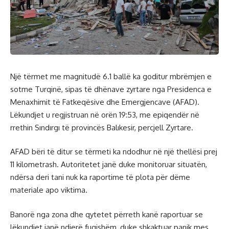
Një tërmet me magnitudë 6.1 ballë ka goditur mbrëmjen e
sotme Turqinë, sipas të dhënave zyrtare nga Presidenca e
Menaxhimit të Fatkeqësive dhe Emergjencave (AFAD).
Lëkundjet u regjistruan në orën 19:53, me epiqendër në
rrethin Sındırgı të provincës Balıkesir, percjell Zyrtare.
AFAD bëri të ditur se tërmeti ka ndodhur në një thellësi prej
11 kilometrash. Autoritetet janë duke monitoruar situatën,
ndërsa deri tani nuk ka raportime të plota për dëme
materiale apo viktima.
Banorë nga zona dhe qytetet përreth kanë raportuar se
lëkundjet janë ndjerë fuqishëm, duke shkaktuar panik mes