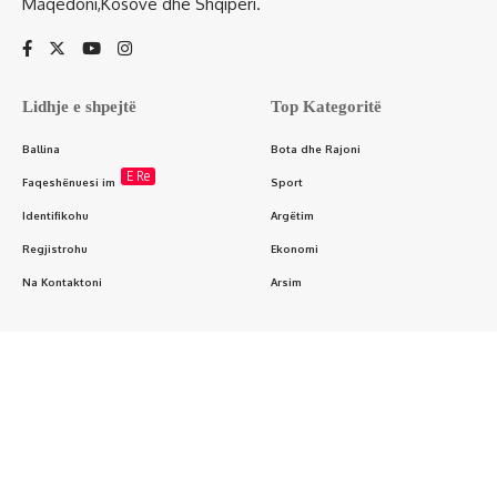
Maqedoni,Kosovë dhe Shqipëri.
Lidhje e shpejtë
Top Kategoritë
Ballina
Bota dhe Rajoni
E Re
Faqeshënuesi im
Sport
Identifikohu
Argëtim
Regjistrohu
Ekonomi
Na Kontaktoni
Arsim