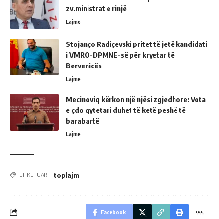
zv.ministrat e rinjë
Lajme
Stojanço Radiçevski pritet të jetë kandidati
i VMRO-DPMNE-së për kryetar të
Bervenicës
Lajme
Mecinoviq kërkon një njësi zgjedhore: Vota
e çdo qytetari duhet të ketë peshë të
barabartë
Lajme
toplajm
ETIKETUAR:
Facebook