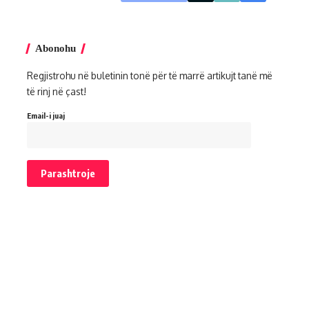
Abonohu
Regjistrohu në buletinin tonë për të marrë artikujt tanë më
të rinj në çast!
Email-i juaj