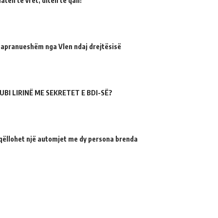
atën të vret, ditën të qan!
 papranueshëm nga Vlen ndaj drejtësisë
UBI LIRINË ME SEKRETET E BDI-SË?
qëllohet një automjet me dy persona brenda