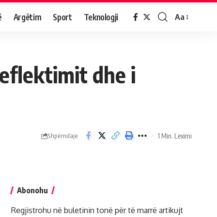
ë
Argëtim
Sport
Teknologji
Aa
eflektimit dhe i
1 Min. Leximi
Shpërndaje
Abonohu
Regjistrohu në buletinin tonë për të marrë artikujt