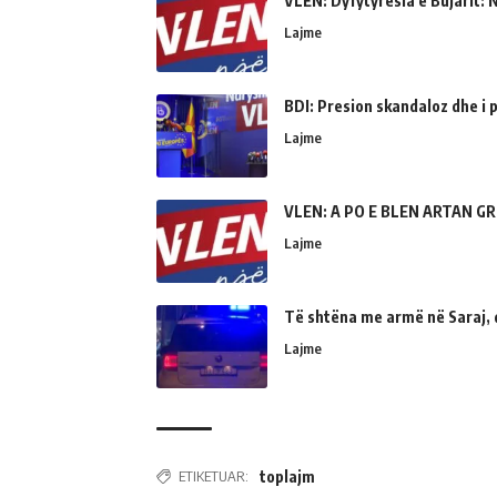
VLEN: Dyfytyrësia e Bujarit: N
Lajme
BDI: Presion skandaloz dhe i
Lajme
VLEN: A PO E BLEN ARTAN GR
Lajme
Të shtëna me armë në Saraj, 
Lajme
ETIKETUAR:
toplajm