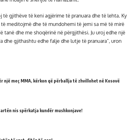
j të gjithëve të keni agjërime të pranuara dhe të lehta. Ky
ë, të meditojmë dhe të mundohemi të jemi sa më të mirë
 tanë dhe me shoqërinë në përgjithësi. Ju uroj edhe një
a dhe gjithashtu edhe falje dhe lutje të pranuara”, uron
për një meç MMA, kërkon që përballja të zhvillohet në Kosovë
martën nis spërkatja kundër mushkonjave!