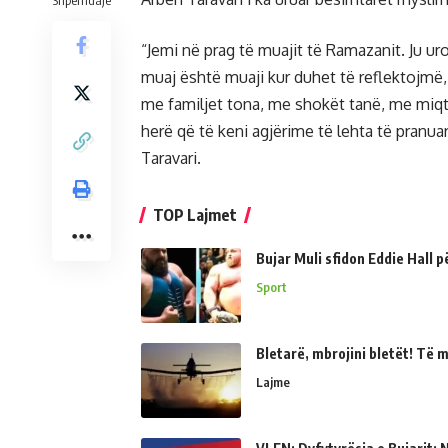
Shpërndaje
“Jemi në prag të muajit të Ramazanit. Ju uro
muaj është muaji kur duhet të reflektojm
me familjet tona, me shokët tanë, me miqtë
herë që të keni agjërime të lehta të pranuar
Taravari.
TOP Lajmet
Bujar Muli sfidon Eddie Hall 
Sport
Bletarë, mbrojini bletët! Të 
Lajme