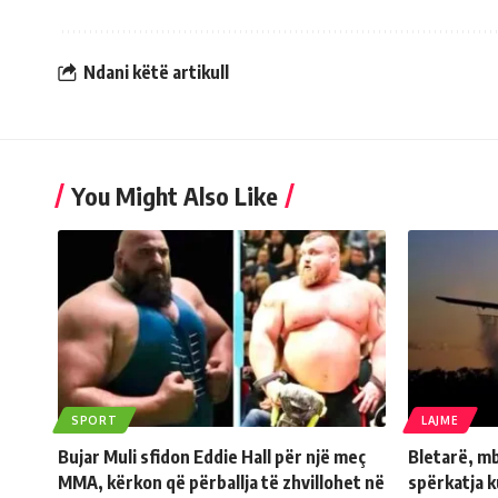
Ndani këtë artikull
You Might Also Like
SPORT
LAJME
Bujar Muli sfidon Eddie Hall për një meç
Bletarë, mb
MMA, kërkon që përballja të zhvillohet në
spërkatja 