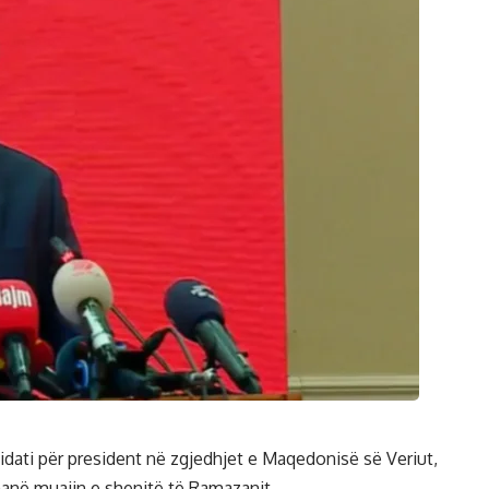
didati për president në zgjedhjet e Maqedonisë së Veriut,
manë muajin e shenjtë të Ramazanit.