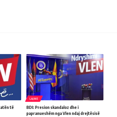
LAJME
Natën të
BDI: Presion skandaloz dhe i
papranueshëm nga Vlen ndaj drejtësisë