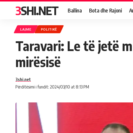
3SHI.NET
Ballina
Bota dhe Rajoni
A
LAJME
POLITIKË
Taravari: Le të jetë m
mirësisë
3shi.net
Përditësimi i fundit: 2024/03/10 at 8:13 PM