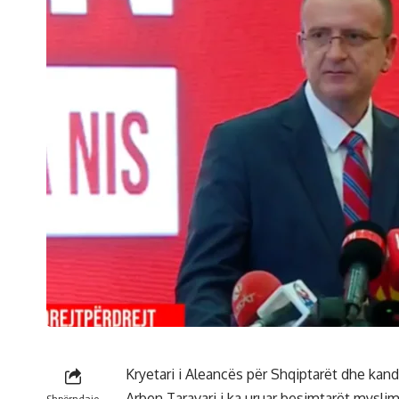
Kryetari i Aleancës për Shqiptarët dhe kan
Arben Taravari i ka uruar besimtarët mysli