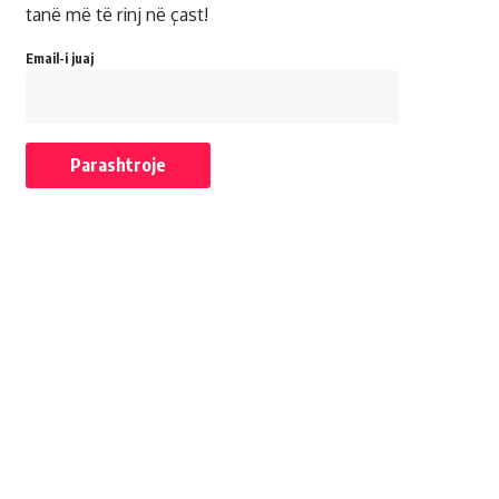
tanë më të rinj në çast!
Email-i juaj