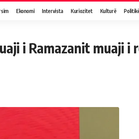
rsim
Ekonomi
Intervista
Kuriozitet
Kulturë
Politik
uaji i Ramazanit muaji i r