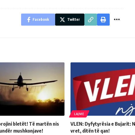
Facebook
Twitter
LAJME
rojini bletët! Të martën nis
VLEN: Dyfytyrësia e Bujarit: 
kundër mushkonjave!
vret, ditën të qan!