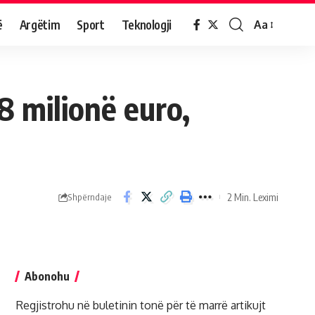
ë
Argëtim
Sport
Teknologji
Aa
 8 milionë euro,
2 Min. Leximi
Shpërndaje
Abonohu
Regjistrohu në buletinin tonë për të marrë artikujt