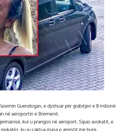
 e Yasemin Guendogan, e dyshuar për grabitjen e 8 milionë
uan në aeroportin e Bremenit.
jermanisë, kur u prangos në aeroport. Sipas avokatit, e
 gjykatës, ku iu caktua masa e arrestit me burg.