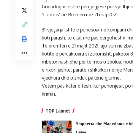
Guendogan është përgjegjëse për vjedhjen 
‘Loomis’ në Bremen më 21 maj 2021.
31-vjeçarja ishte e punësuar në kompani d
kuti parash, të cilat më pas dërgoheshin 
Të premten e 21 majit 2021, ajo vuri në zb
kutitë e përcaktuara si zakonisht, paketoi 
mbeturinash dhe për të mos u zbulua, hodhi
e nxori jashtë, paratë i shkarkoi në një Me
vjedhura dhe u zhduk pa lënë gjurmë.
Vetëm pas katër ditësh, kur punonjësit po
krimin.
TOP Lajmet
Shqipëria dhe Maqedonia e Ve
Lajme