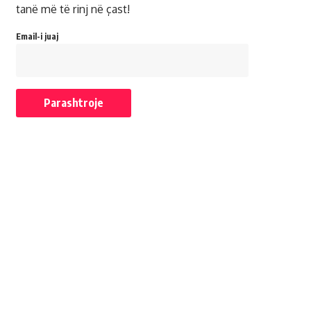
tanë më të rinj në çast!
Email-i juaj