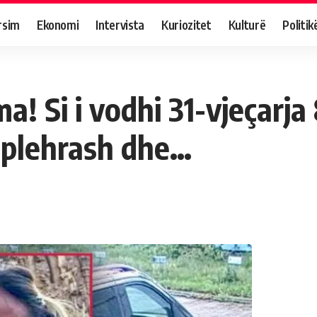
rsim
Ekonomi
Intervista
Kuriozitet
Kulturë
Politik
ma! Si i vodhi 31-vjeçarja
ë plehrash dhe…