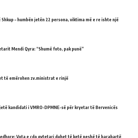
 Shkup – humbën jetën 22 persona, viktima më e re ishte një
etarit Mendi Qyra: “Shumë foto, pak punë”
et të emërohen zv.ministrat e rinjë
ë jetë kandidati i VMRO-DPMNE-së për kryetar të Bervenicës
jedhore: Vota e çdo qytetari duhet të ketë peshë të barabartë