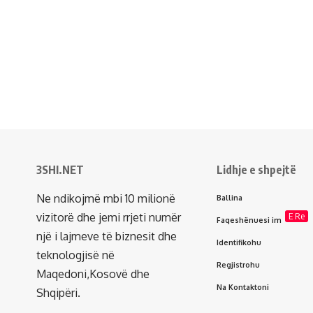
3SHI.NET
Lidhje e shpejtë
Ne ndikojmë mbi 10 milionë
Ballina
vizitorë dhe jemi rrjeti numër
E Re
Faqeshënuesi im
një i lajmeve të biznesit dhe
Identifikohu
teknologjisë në
Regjistrohu
Maqedoni,Kosovë dhe
Na Kontaktoni
Shqipëri.