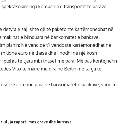
spektakolare nga kompania e transportit të parave
he detyra e saj ishte që të paketonte kartëmonedhat në
me makinat e blinduara në bankomatet e bankave.
atim planin: Në vend që t’i vendoste kartëmonedhat në
8 milionë euro në thasë dhe i hodhi në një kosh
 plehra të tjera mbi thasët me para. Më pas kontejnerin
rcedes Vito të marrë me qira në Berlin me targa të
 fusnin kutitë me para në bankomatet e bankave, vunë re
riut, ja raporti mes grave dhe burrave