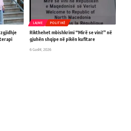
LAJME
POLITIKË
zgjidhje
Rikthehet mbishkrimi “Mirë se vini!” në
terapi
gjuhën shqipe në pikën kufitare
6 Gusht, 2026