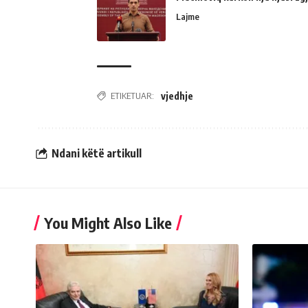
Lajme
ETIKETUAR:
vjedhje
Ndani këtë artikull
You Might Also Like