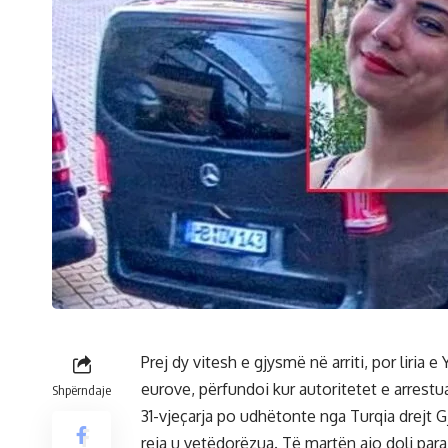
Prej dy vitesh e gjysmë në arriti, por liria
eurove, përfundoi kur autoritetet e arrest
Shpërndaje
31-vjeçarja po udhëtonte nga Turqia drejt G
reja u vetëdorëzua. Të martën ajo doli para