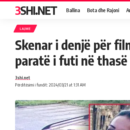
3SHI.NET
Ballina
Bota dhe Rajoni
A
LAJME
Skenar i denjë për fil
paratë i futi në thas
3shi.net
Përditësimi i fundit: 2024/03/21 at 1:31 AM