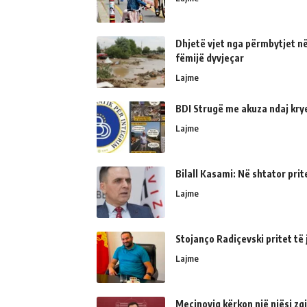
Dhjetë vjet nga përmbytjet në
fëmijë dyvjeçar
Lajme
BDI Strugë me akuza ndaj kry
Lajme
Bilall Kasami: Në shtator prit
Lajme
Stojanço Radiçevski pritet t
Lajme
Mecinoviq kërkon një njësi zg