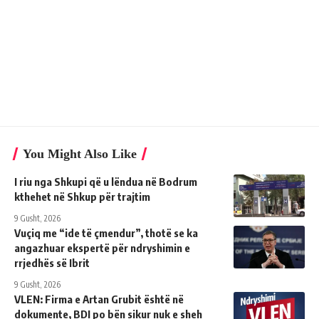
You Might Also Like
I riu nga Shkupi që u lëndua në Bodrum
kthehet në Shkup për trajtim
9 Gusht, 2026
Vuçiq me “ide të çmendur”, thotë se ka
angazhuar ekspertë për ndryshimin e
rrjedhës së Ibrit
9 Gusht, 2026
VLEN: Firma e Artan Grubit është në
dokumente, BDI po bën sikur nuk e sheh