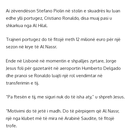
Ai zëvendëson Stefano Piolin në stolin e skuadrës ku luan
edhe ylli portugez, Cristiano Ronaldo, disa muaj pasi u
shkarkua nga Al Hilal.
Trajneri portugez do të fitojë rreth 12 milionë euro për një
sezon në krye të Al Nassr.
Ende në Lisbonë në momentin e shpalljes zyrtare, Jorge
Jesus foli për gazetarët në aeroportin Humberto Delgado
dhe pranoi se Ronaldo luajti një rol vendimtar në
transferimin e tij.
“Pa ftesën e tij, me siguri nuk do të isha aty,” u shpreh Jesus.
“Motivimi do të jetë i madh. Do të përpiqem që Al Nassr,
një nga klubet më të mira në Arabinë Saudite, të fitojë
trofe.