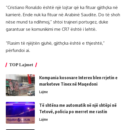
“Cristiano Ronaldo është një lojtar që ka fituar gjithçka në
karrierë. Ende nuk ka fituar në Arabinë Saudite. Do të shoh
nëse mund ta ndihmoj,” shtoi trajneri portugez, duke
garantuar se komunikimi me CR7 është i lehtë.
“Flasim të njëjtën gjuhë, gjithçka është e thjeshtë,”
përfundoi ai.
TOP Lajmet
Kompania kosovare Interex blen rrjetin e
marketeve Tinex në Maqedoni
Lajme
Të shtëna me automatik në një shtëpi në
Tetovë, policia po merret me rastin
Lajme