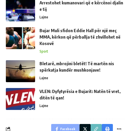
Arrestohet kumanovari që e kërcënoi djalin
e tij
Lajme
Bujar Muli sfidon Eddie Hall për një meç
MMA, kërkon që përballja të zhvillohet në
Kosovë
Sport
Bletarë, mbrojini bletët! Të martën nis
spërkatja kundër mushkonjave!
Lajme
VLEN: Dyfytyrësia e Bujarit: Natën të vret,
ditën të qan!
Lajme
Facebook