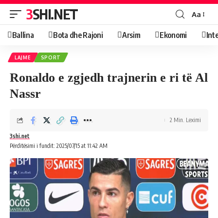
3SHI.NET
Aa
Ballina
Bota dhe Rajoni
Arsim
Ekonomi
Int
LAJME
SPORT
Ronaldo e zgjedh trajnerin e ri të Al
Nassr
2 Min. Leximi
3shi.net
Përditësimi i fundit: 2025/07/15 at 11:42 AM