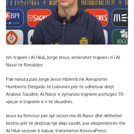
Ish-trajneri i Al Hilal, Jorge Jesus, emërohet trajneri i ri i Al
Nassr të Ronaldos
Pak minuta pasi Jorge Jesus mbërriti në Aeroportin
Humberto Delgado të Lisbonës për të udhëtuar drejt
Arabisë Saudite, Al Nassr e zyrtarizoi trajnerin portugez 70-
vjeçar si trajnerin e ri të skuadrës.
Jesus ka firmosur për një sezon me Al Nassr dhe rikthehet
kështu për të drejtuar një ekip saudit, pas eksperiencës me
Al Hilal sezonin e kaluar, transmeton KosovaPress.