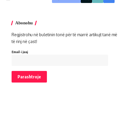
Abonohu
Regjistrohu në buletinin tonë për të marrë artikujt tanë më
të rinj në çast!
Email-i juaj