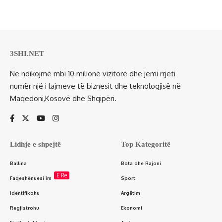
3SHI.NET
Ne ndikojmë mbi 10 milionë vizitorë dhe jemi rrjeti
numër një i lajmeve të biznesit dhe teknologjisë në
Maqedoni,Kosovë dhe Shqipëri.
Lidhje e shpejtë
Top Kategoritë
Ballina
Bota dhe Rajoni
E Re
Faqeshënuesi im
Sport
Identifikohu
Argëtim
Regjistrohu
Ekonomi