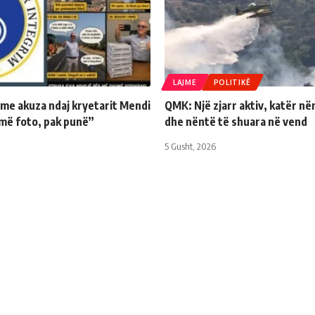
LAJME
POLITIKË
 me akuza ndaj kryetarit Mendi
QMK: Një zjarr aktiv, katër në
më foto, pak punë”
dhe nëntë të shuara në vend
5 Gusht, 2026