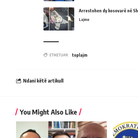
Arrestohen dy kosovarë në Shk
Lajme
ETIKETUAR:
toplajm
Ndani këtë artikull
You Might Also Like