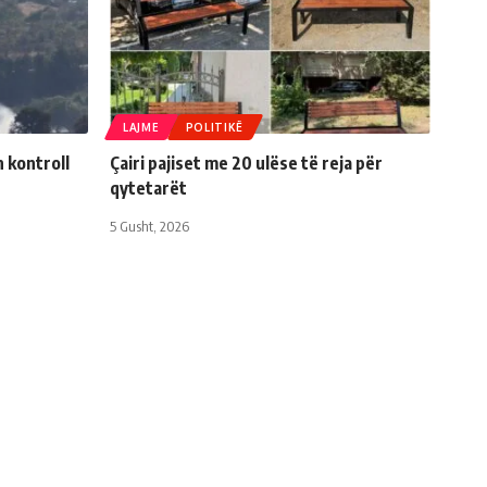
LAJME
POLITIKË
n kontroll
Çairi pajiset me 20 ulëse të reja për
qytetarët
5 Gusht, 2026