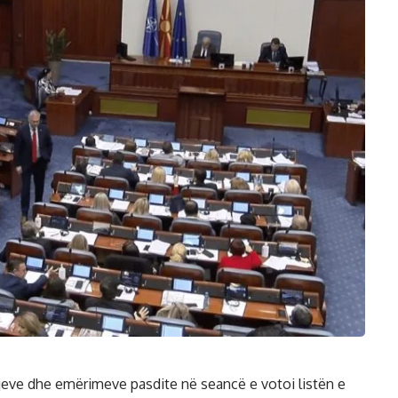
hjeve dhe emërimeve pasdite në seancë e votoi listën e