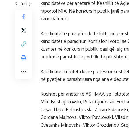
kandidatëve për anëtarë të Këshillit të Ag
Shpërndaje
raportoi MIA. Në konkursin publik janë para
kandidaturën.
Kandidatët e paraqitur do të luftojnë për
kandidatët e paraqitur, Komisioni votoi se 
kushtet në konkursin publik, pasi që, siç th
nuk kanë parashtruar certifikatë për shtetë
Kandidatët të cilët i kanë plotësuar kushte
në pyetjet e parashtruara nga ana e depute
Kushtet për anëtar të ASHMAA-së i plotëso
Mile Boshnjakovski, Petar Gjurovski, Emili
Çakar, Llazo Petrushevski, Zoran Fidanoski,
Gordana Majnova, Viktor Pavllovski, Vlladimi
Cvetanka Minovska, Viktor Grozdanov, Stoj