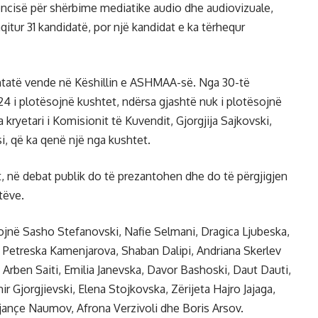
jencisë për shërbime mediatike audio dhe audiovizuale,
qitur 31 kandidatë, por një kandidat e ka tërhequr
 shtatë vende në Këshillin e ASHMAA-së. Nga 30-të
24 i plotësojnë kushtet, ndërsa gjashtë nuk i plotësojnë
a kryetari i Komisionit të Kuvendit, Gjorgjija Sajkovski,
si, që ka qenë një nga kushtet.
t, në debat publik do të prezantohen dhe do të përgjigjen
tëve.
jnë Sasho Stefanovski, Nafie Selmani, Dragica Ljubeska,
a Petreska Kamenjarova, Shaban Dalipi, Andriana Skerlev
 Arben Saiti, Emilia Janevska, Davor Bashoski, Daut Dauti,
r Gjorgjievski, Elena Stojkovska, Zërijeta Hajro Jajaga,
ançe Naumov, Afrona Verzivoli dhe Boris Arsov.