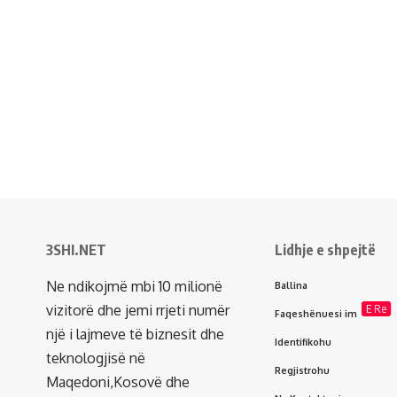
3SHI.NET
Lidhje e shpejtë
Ne ndikojmë mbi 10 milionë
Ballina
vizitorë dhe jemi rrjeti numër
E Re
Faqeshënuesi im
një i lajmeve të biznesit dhe
Identifikohu
teknologjisë në
Regjistrohu
Maqedoni,Kosovë dhe