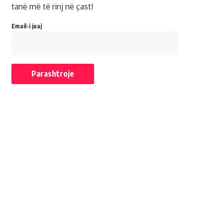
tanë më të rinj në çast!
Email-i juaj