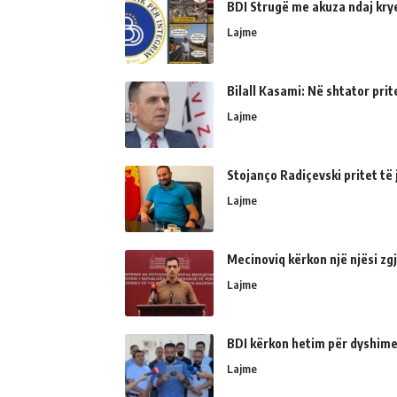
BDI Strugë me akuza ndaj kry
Lajme
Bilall Kasami: Në shtator prit
Lajme
Stojanço Radiçevski pritet t
Lajme
Mecinoviq kërkon një njësi zg
Lajme
BDI kërkon hetim për dyshime
Lajme