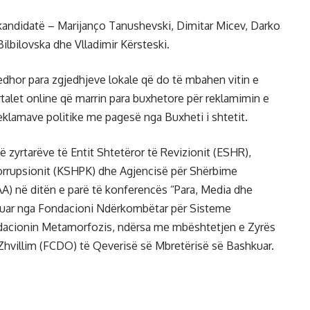
 kandidatë – Marijanço Tanushevski, Dimitar Micev, Darko
Bilbilovska dhe Vlladimir Kërsteski.
dhor para zgjedhjeve lokale që do të mbahen vitin e
talet online që marrin para buxhetore për reklamimin e
reklamave politike me pagesë nga Buxheti i shtetit.
 zyrtarëve të Entit Shtetëror të Revizionit (ESHR),
orrupsionit (KSHPK) dhe Agjencisë për Shërbime
) në ditën e parë të konferencës “Para, Media dhe
zuar nga Fondacioni Ndërkombëtar për Sisteme
acionin Metamorfozis, ndërsa me mbështetjen e Zyrës
villim (FCDO) të Qeverisë së Mbretërisë së Bashkuar.