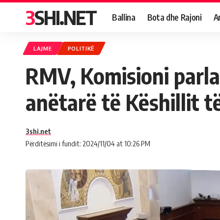
3SHI.NET
Ballina
Bota dhe Rajoni
A
LAJME
POLITIKË
RMV, Komisioni parla
anëtarë të Këshillit
3shi.net
Përditësimi i fundit: 2024/11/04 at 10:26 PM