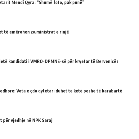
etarit Mendi Qyra: “Shumë foto, pak punë”
et të emërohen zv.ministrat e rinjë
ë jetë kandidati i VMRO-DPMNE-së për kryetar të Bervenicës
jedhore: Vota e çdo qytetari duhet të ketë peshë të barabartë
t për vjedhje në NPK Saraj