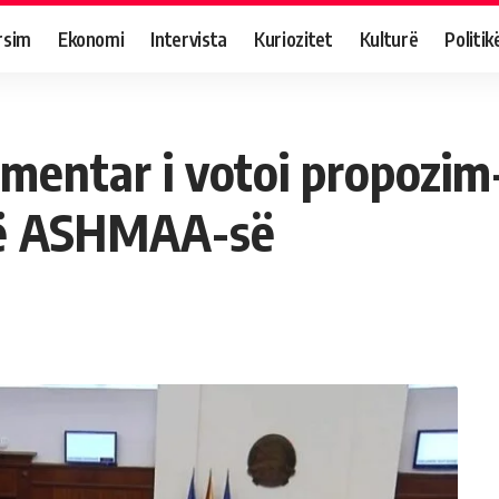
rsim
Ekonomi
Intervista
Kuriozitet
Kulturë
Politik
mentar i votoi propozim
 të ASHMAA-së