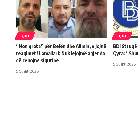
LAJME
LAJME
“Non grata” për Belën dhe Alimin, vijojnë
BDI Strugë
reagimet! Lamallari: Nuk lejojmë agjenda
Qyra: “Shu
që cenojnë sigurinë
5 Gusht, 2026
5 Gusht, 2026