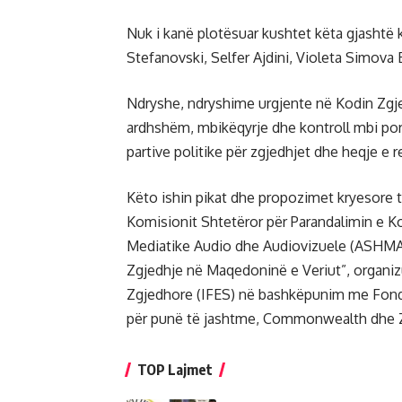
Nuk i kanë plotësuar kushtet këta gjashtë
Stefanovski, Selfer Ajdini, Violeta Simova 
Ndryshe, ndryshime urgjente në Kodin Zgje
ardhshëm, mbikëqyrje dhe kontroll mbi por
partive politike për zgjedhjet dhe heqje e 
Këto ishin pikat dhe propozimet kryesore të
Komisionit Shtetëror për Parandalimin e K
Mediatike Audio dhe Audiovizuele (ASHMAA
Zgjedhje në Maqedoninë e Veriut”, organi
Zgjedhore (IFES) në bashkëpunim me Fond
për punë të jashtme, Commonwealth dhe Zh
TOP Lajmet