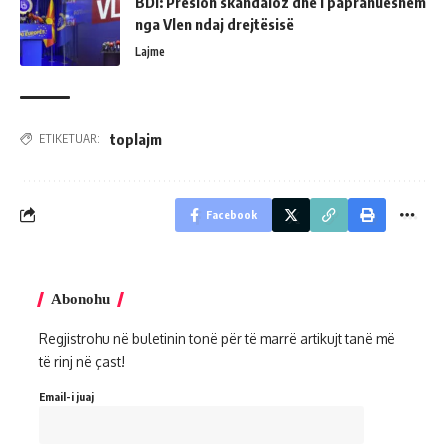
BDI: Presion skandaloz dhe i papranueshëm
nga Vlen ndaj drejtësisë
Lajme
toplajm
ETIKETUAR:
Facebook
Abonohu
Regjistrohu në buletinin tonë për të marrë artikujt tanë më
të rinj në çast!
Email-i juaj