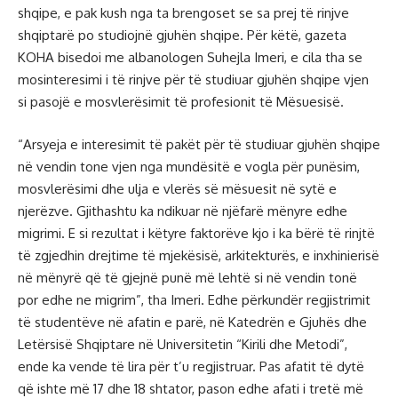
shqipe, e pak kush nga ta brengoset se sa prej të rinjve
shqiptarë po studiojnë gjuhën shqipe. Për këtë, gazeta
KOHA bisedoi me albanologen Suhejla Imeri, e cila tha se
mosinteresimi i të rinjve për të studiuar gjuhën shqipe vjen
si pasojë e mosvlerësimit të profesionit të Mësuesisë.
“Arsyeja e interesimit të pakët për të studiuar gjuhën shqipe
në vendin tone vjen nga mundësitë e vogla për punësim,
mosvlerësimi dhe ulja e vlerës së mësuesit në sytë e
njerëzve. Gjithashtu ka ndikuar në njëfarë mënyre edhe
migrimi. E si rezultat i këtyre faktorëve kjo i ka bërë të rinjtë
të zgjedhin drejtime të mjekësisë, arkitekturës, e inxhinierisë
në mënyrë që të gjejnë punë më lehtë si në vendin tonë
por edhe ne migrim”, tha Imeri. Edhe përkundër regjistrimit
të studentëve në afatin e parë, në Katedrën e Gjuhës dhe
Letërsisë Shqiptare në Universitetin “Kirili dhe Metodi”,
ende ka vende të lira për t’u regjistruar. Pas afatit të dytë
që ishte më 17 dhe 18 shtator, pason edhe afati i tretë më