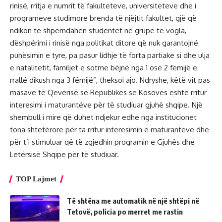
rinisë, rritja e numrit të fakulteteve, universiteteve dhe i
programeve studimore brenda të njëjtit fakultet, gjë që
ndikon të shpërndahen studentët në grupe të vogla,
dëshpërimi i rinisë nga politikat ditore që nuk garantojnë
punësimin e tyre, pa pasur lidhje të forta partiake si dhe ulja
e natalitetit, familjet e sotme bëjnë nga 1 ose 2 fëmijë e
rrallë dikush nga 3 fëmijë”, theksoi ajo. Ndryshe, këtë vit pas
masave të Qeverisë së Republikës së Kosovës është rritur
interesimi i maturantëve për të studiuar gjuhë shqipe. Një
shembull i mire që duhet ndjekur edhe nga institucionet
tona shtetërore për ta rritur interesimin e maturanteve dhe
për t’i stimuluar që të zgjedhin programin e Gjuhës dhe
Letërsisë Shqipe për të studiuar.
TOP Lajmet
Të shtëna me automatik në një shtëpi në
Tetovë, policia po merret me rastin