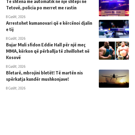
Të shtëna me automatik në një shtëpi në
Tetovë, policia po merret me rastin
8 Gusht, 2026
Arrestohet kumanovari që e kërcënoi djalin
e tij
8 Gusht, 2026
Bujar Muli sfidon Eddie Hall për një meç
MMA, kërkon që përballja të zhvillohet në
Kosovë
8 Gusht, 2026
Bletarë, mbrojini bletët! Të martën nis
spërkatja kundër mushkonjave!
8 Gusht, 2026