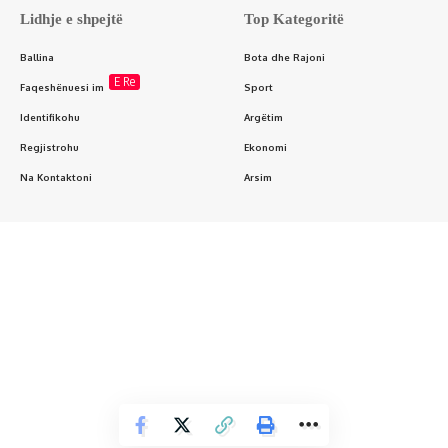
Lidhje e shpejtë
Top Kategoritë
Ballina
Bota dhe Rajoni
E Re
Faqeshënuesi im
Sport
Identifikohu
Argëtim
Regjistrohu
Ekonomi
Na Kontaktoni
Arsim