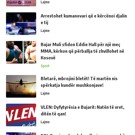
Lajme
Arrestohet kumanovari që e kërcënoi djalin
e tij
Lajme
Bujar Muli sfidon Eddie Hall për një meç
MMA, kërkon që përballja të zhvillohet në
Kosovë
Sport
Bletarë, mbrojini bletët! Të martën nis
spërkatja kundër mushkonjave!
Lajme
VLEN: Dyfytyrësia e Bujarit: Natën të vret,
ditën të qan!
Lajme