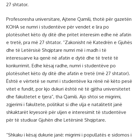
27 shtator.
Profesoresha universitare, Ajtene Qamili, thotë për gazetën
KOHA se numri i studentëve për vendet e lira po
plotësohet këto dy ditë dhe pritet interesim edhe në afatin
e tretë, pra më 27 shtator. “Zakonisht në Katedrën e Gjuhës
dhe të Letërsisë Shqiptare numri më i madh i të
interesuarve ka qenë në afatin e dytë dhe të tretë të
konkurrimit. Edhe kësaj radhe, numri i studentëve po
plotësohet këto dy ditë dhe afatin e tretë (më 27 shtator).
Është e vërtetë se numri i studentëve ka rënë në këto pesë
vitet e fundit, por kjo dukuri është në të gjitha universitetet
dhe fakultetet e tjera”, tha Qamili. Ajo shtoi se migrimi,
zgjerimi i fakultete, politikat si dhe ulja e natalitetit janë
shkaktarët kryesorë për uljen e interesimit të studentëve
për të studiuar Gjuhën dhe Letërsinë Shqiptare.
“Shkaku i kësaj dukurie janë: migrimi i popullatës e sidomos i