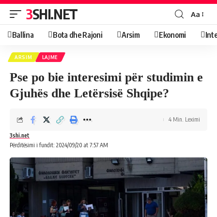
3SHI.NET
Aa
Ballina
Bota dhe Rajoni
Arsim
Ekonomi
Int
ARSIM
LAJME
Pse po bie interesimi për studimin e
Gjuhës dhe Letërsisë Shqipe?
4 Min. Leximi
3shi.net
Përditësimi i fundit: 2024/09/20 at 7:57 AM