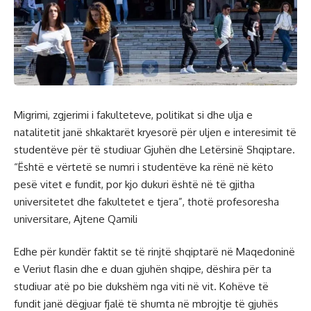
Migrimi, zgjerimi i fakulteteve, politikat si dhe ulja e
natalitetit janë shkaktarët kryesorë për uljen e interesimit të
studentëve për të studiuar Gjuhën dhe Letërsinë Shqiptare.
“Është e vërtetë se numri i studentëve ka rënë në këto
pesë vitet e fundit, por kjo dukuri është në të gjitha
universitetet dhe fakultetet e tjera”, thotë profesoresha
universitare, Ajtene Qamili
Edhe për kundër faktit se të rinjtë shqiptarë në Maqedoninë
e Veriut flasin dhe e duan gjuhën shqipe, dëshira për ta
studiuar atë po bie dukshëm nga viti në vit. Kohëve të
fundit janë dëgjuar fjalë të shumta në mbrojtje të gjuhës