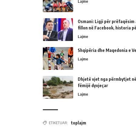
Lajme
Osmani: Ligji për prëfaqësim a
fillon në Facebook, historia 
Lajme
Shqipëria dhe Maqedonia e Ve
Lajme
Dhjetë vjet nga përmbytjet në
fëmijë dyvjeçar
Lajme
ETIKETUAR:
toplajm