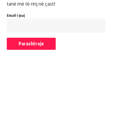
tanë më të rinj në çast!
Email-i juaj