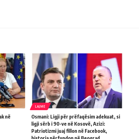
LAJME
ak në
Osmani: Ligji për prëfaqësim adekuat, si
ligji sërb i 90-ve në Kosovë, Azizi:
Patriotizmi juaj fillon në Facebook,
historia përfundon në Beograd