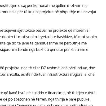
bështetjen e saj për komunat me qëllim motivimin e
komunale për të krijuar projekte në përputhje me nevojat
 vetëqeverisjet lokale bazuar në projekte që morëm si
ne donim t’i motivonim kryetarët e bashkive, të motivonim
jekte që do të jenë të qëndrueshme në përputhje me
 siguronim fonde nga buxheti qendror për zbatimin e
288 projekte, nga të cilat 137 tashmë janë përfunduar, dhe
tuar shkolla, është ndërtuar infrastruktura rrugore, si dhe
e që kanë hyrë në kuadrin e financimit, në thirrjen e dytë
e që po zbatohen në terren, nga thirrja e parë publike,
premtimi i Qeverisë po hyn në fazën e tij përfundimtare