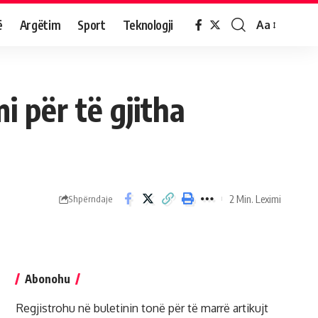
ë
Argëtim
Sport
Teknologji
Aa
i për të gjitha
2 Min. Leximi
Shpërndaje
Abonohu
Regjistrohu në buletinin tonë për të marrë artikujt