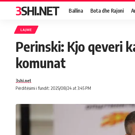
3SHI.NET
Ballina
Bota dhe Rajoni
A
LAJME
Perinski: Kjo qeveri k
komunat
3shi.net
Përditësimi i fundit: 2025/08/24 at 3:45 PM