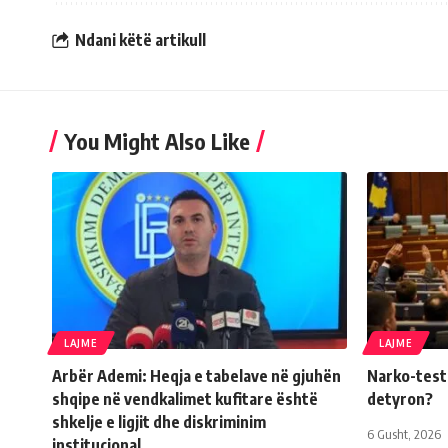
Ndani këtë artikull
You Might Also Like
LAJME
LAJME
Arbër Ademi: Heqja e tabelave në gjuhën
Narko-testi 
shqipe në vendkalimet kufitare është
detyron?
shkelje e ligjit dhe diskriminim
6 Gusht, 2026
institucional