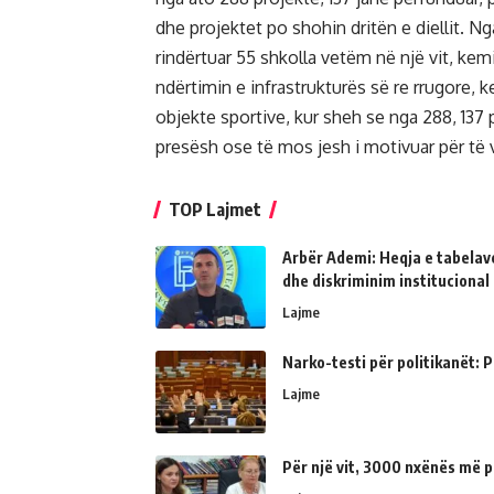
dhe projektet po shohin dritën e diellit. Ng
rindërtuar 55 shkolla vetëm në një vit, ke
ndërtimin e infrastrukturës së re rrugore, 
objekte sportive, kur sheh se nga 288, 13
presësh ose të mos jesh i motivuar për të v
TOP Lajmet
Arbër Ademi: Heqja e tabelave
dhe diskriminim institucional
Lajme
Narko-testi për politikanët: Ps
Lajme
Për një vit, 3000 nxënës më p