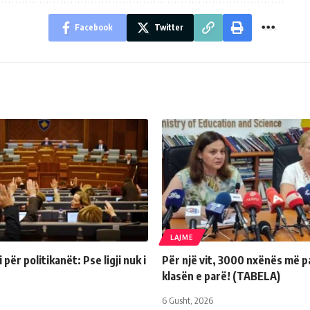
Facebook
Twitter
LAJME
për politikanët: Pse ligji nuk i
Për një vit, 3000 nxënës më p
klasën e parë! (TABELA)
6 Gusht, 2026