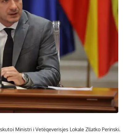
skutoi Ministri i Vetëqeverisjes Lokale Zllatko Perinski.