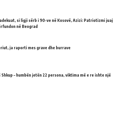
dekuat, si ligji sërb i 90-ve në Kosovë, Azizi: Patriotizmi juaj
përfundon në Beograd
riut, ja raporti mes grave dhe burrave
 Shkup – humbën jetën 22 persona, viktima më e re ishte një