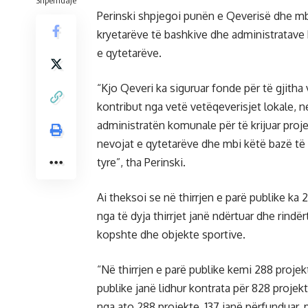
Shpërndaje
Perinski shpjegoi punën e Qeverisë dhe m
kryetarëve të bashkive dhe administratave 
e qytetarëve.
“Kjo Qeveri ka siguruar fonde për të gjitha
kontribut nga vetë vetëqeverisjet lokale, 
administratën komunale për të krijuar pro
nevojat e qytetarëve dhe mbi këtë bazë të
tyre”, tha Perinski.
Ai theksoi se në thirrjen e parë publike ka 
nga të dyja thirrjet janë ndërtuar dhe rindër
kopshte dhe objekte sportive.
“Në thirrjen e parë publike kemi 288 projekt
publike janë lidhur kontrata për 828 projekt
nga ato 288 projekte, 137 janë përfunduar, 