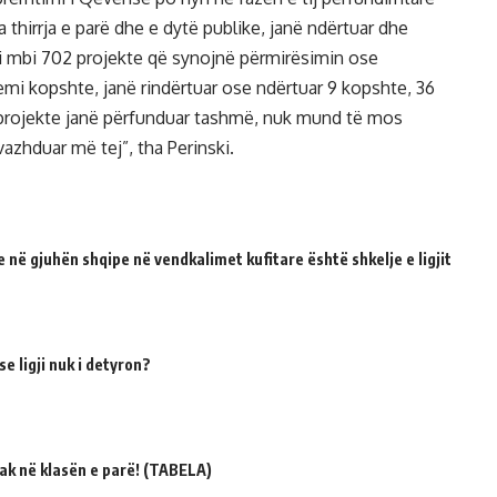
a thirrja e parë dhe e dytë publike, janë ndërtuar dhe
mi mbi 702 projekte që synojnë përmirësimin ose
kemi kopshte, janë rindërtuar ose ndërtuar 9 kopshte, 36
7 projekte janë përfunduar tashmë, nuk mund të mos
azhduar më tej”, tha Perinski.
 në gjuhën shqipe në vendkalimet kufitare është shkelje e ligjit
e ligji nuk i detyron?
ak në klasën e parë! (TABELA)