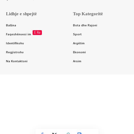
Lidhje e shpejtë
Top Kategoritë
Ballina
Bota dhe Rajoni
E Re
Faqeshënuesi im
Sport
Identifikohu
Argëtim
Regjistrohu
Ekonomi
Na Kontaktoni
Arsim