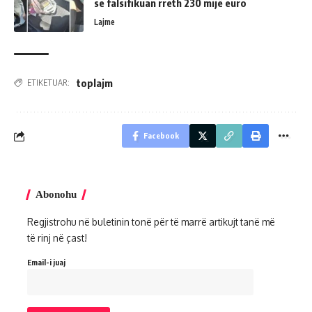
se falsifikuan rreth 230 mijë euro
Lajme
toplajm
ETIKETUAR:
Facebook
Abonohu
Regjistrohu në buletinin tonë për të marrë artikujt tanë më
të rinj në çast!
Email-i juaj