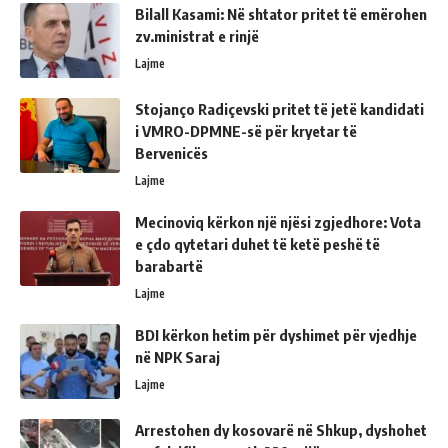
Bilall Kasami: Në shtator pritet të emërohen
zv.ministrat e rinjë
Lajme
Stojanço Radiçevski pritet të jetë kandidati
i VMRO-DPMNE-së për kryetar të
Bervenicës
Lajme
Mecinoviq kërkon një njësi zgjedhore: Vota
e çdo qytetari duhet të ketë peshë të
barabartë
Lajme
BDI kërkon hetim për dyshimet për vjedhje
në NPK Saraj
Lajme
Arrestohen dy kosovarë në Shkup, dyshohet