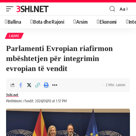
3SHI.NET
Aa
Ballina
Bota dhe Rajoni
Arsim
Ekonomi
Int
LAJME
Parlamenti Evropian riafirmon
mbështetjen për integrimin
evropian të vendit
2 Min. Leximi
3shi.net
Përditësimi i fundit: 2026/06/10 at 1:57 PM