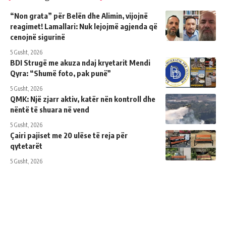
“Non grata” për Belën dhe Alimin, vijojnë
reagimet! Lamallari: Nuk lejojmë agjenda që
cenojnë sigurinë
5 Gusht, 2026
BDI Strugë me akuza ndaj kryetarit Mendi
Qyra: “Shumë foto, pak punë”
5 Gusht, 2026
QMK: Një zjarr aktiv, katër nën kontroll dhe
nëntë të shuara në vend
5 Gusht, 2026
Çairi pajiset me 20 ulëse të reja për
qytetarët
5 Gusht, 2026