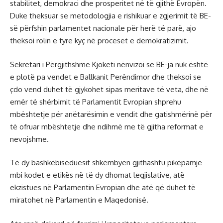
stabilitet, demokraci dhe prosperitet në të gjithë Evropën.
Duke theksuar se metodologjia e rishikuar e zgjerimit të BE-
së përfshin parlamentet nacionale për herë të parë, ajo
theksoi rolin e tyre kyç në proceset e demokratizimit.
Sekretari i Përgjithshme Kjoketi nënvizoi se BE-ja nuk është
e plotë pa vendet e Ballkanit Perëndimor dhe theksoi se
çdo vend duhet të gjykohet sipas meritave të veta, dhe në
emër të shërbimit të Parlamentit Evropian shprehu
mbështetje për anëtarësimin e vendit dhe gatishmërinë për
të ofruar mbështetje dhe ndihmë me të gjitha reformat e
nevojshme.
Të dy bashkëbiseduesit shkëmbyen gjithashtu pikëpamje
mbi kodet e etikës në të dy dhomat legjislative, atë
ekzistues në Parlamentin Evropian dhe atë që duhet të
miratohet në Parlamentin e Maqedonisë.