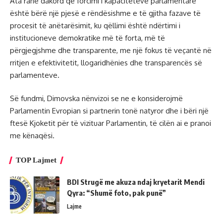
Ata ranë dakord që forcimi i kapaciteteve parlamentare
është bërë një pjesë e rëndësishme e të gjitha fazave të
procesit të anëtarësimit, ku qëllimi është ndërtimi i
institucioneve demokratike më të forta, më të
përgjegjshme dhe transparente, me një fokus të veçantë në
rritjen e efektivitetit, llogaridhënies dhe transparencës së
parlamenteve.
Së fundmi, Dimovska nënvizoi se ne e konsiderojmë
Parlamentin Evropian si partnerin tonë natyror dhe i bëri një
ftesë Kjoketit për të vizituar Parlamentin, të cilën ai e pranoi
me kënaqësi.
TOP Lajmet
BDI Strugë me akuza ndaj kryetarit Mendi
Qyra: “Shumë foto, pak punë”
Lajme