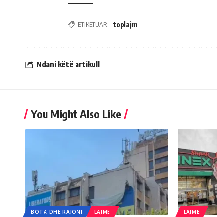
ETIKETUAR:
toplajm
Ndani këtë artikull
You Might Also Like
BOTA DHE RAJONI
LAJME
LAJME