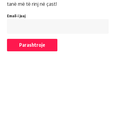
tanë më të rinj në çast!
Email-i juaj