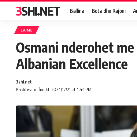
3SHI.NET
Ballina
Bota dhe Rajoni
A
LAJME
Osmani nderohet me 
Albanian Excellence
3shi.net
Përditësimi i fundit: 2024/12/21 at 4:44 PM