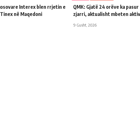
sovare Interex blen rrjetin e
QMK: Gjatë 24 orëve ka pasur 
Tinex në Maqedoni
zjarri, aktualisht mbeten akti
9 Gusht, 2026