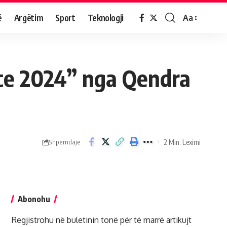
ë
Argëtim
Sport
Teknologji
Aa
ce 2024” nga Qendra
2 Min. Leximi
Shpërndaje
Abonohu
Regjistrohu në buletinin tonë për të marrë artikujt