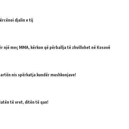
cënoi djalin e tij
për një meç MMA, kërkon që përballja të zhvillohet në Kosovë
martën nis spërkatja kundër mushkonjave!
atën të vret, ditën të qan!