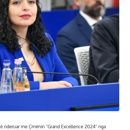
të nderuar me Çmimin “Grand Excellence 2024” nga