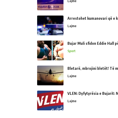
Lajme
Arrestohet kumanovari që e kër
Lajme
Bujar Muli sfidon Eddie Hall 
Sport
Bletarë, mbrojini bletët! Të 
Lajme
VLEN: Dyfytyrësia e Bujarit: N
Lajme