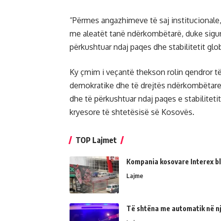
“Përmes angazhimeve të saj institucionale,
me aleatët tanë ndërkombëtarë, duke siguru
përkushtuar ndaj paqes dhe stabilitetit glob
Ky çmim i veçantë thekson rolin qendror t
demokratike dhe të drejtës ndërkombëtare
dhe të përkushtuar ndaj paqes e stabilitetit
kryesore të shtetësisë së Kosovës.
TOP Lajmet
Kompania kosovare Interex bl
Lajme
Të shtëna me automatik në një