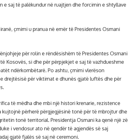
 e saj të palëkundur në ruajtjen dhe forcimin e shtyllave
iranë, çmimi u pranua në emër të Presidentes Osmani
rënjohjeje për rolin e rëndësishëm të Presidentes Osmani
t të Kosovës, si dhe për përpjekjet e saj të vazhdueshme
leatët ndërkombëtarë. Po ashtu, çmimi vlerëson
 drejtësisë për viktimat e dhunës gjatë luftës dhe për
s.
ifica të mëdha dhe mbi një histori krenarie, rezistence
a na kujtojnë përherë përgjegjësinë tonë për të mbrojtur dhe
ritetin tonë territorial. Presidentja Osmani ka qenë një zë
 duke i vendosur ato në qendër të agjendës së saj
aj gjatë fjalës së saj në ceremoni.