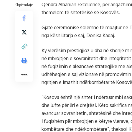
Qendra Albanian Excellence, për angazhimin
Shpërndaje
themelore të shtetësisë së Kosovës.
Gjatë ceremonisë solemne të mbajtur në T
nga këshilltarja e saj, Donika Kadaj.
Ky vlerësim prestigjioz u dha në shenjë mi
në mbrojtjen e sovranitetit dhe integriteti
në fuqizimin e aleancave strategjike me a
udhëheqjen e saj vizionare në promovimin e
ngritjen e imazhit ndërkombëtar të Kosovë
“Kosova është një shtet i ndërtuar mbi sakr
dhe lufte për liri e drejtësi. Këto sakrific
avancuar sovranitetin, shtetësinë dhe integ
i fuqishëm për mbrojtjen e këtyre vlerave,
kombëtare dhe ndërkombëtare”, theksoi Kad