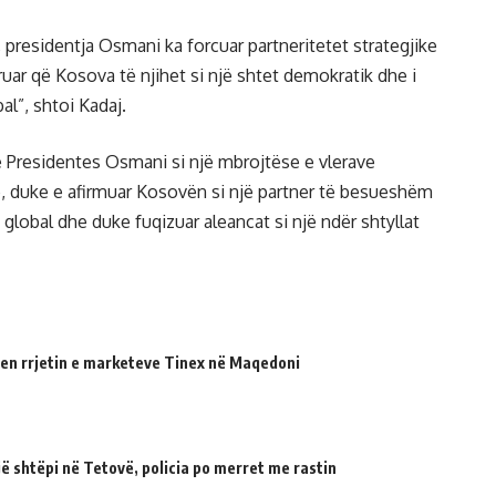
 presidentja Osmani ka forcuar partneritetet strategjike
ar që Kosova të njihet si një shtet demokratik dhe i
al”, shtoi Kadaj.
ë Presidentes Osmani si një mbrojtëse e vlerave
, duke e afirmuar Kosovën si një partner të besueshëm
 global dhe duke fuqizuar aleancat si një ndër shtyllat
en rrjetin e marketeve Tinex në Maqedoni
 shtëpi në Tetovë, policia po merret me rastin