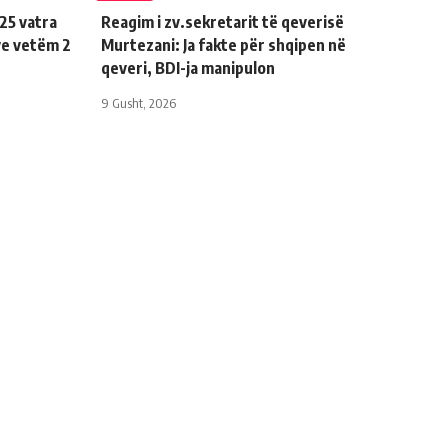
25 vatra
Reagim i zv.sekretarit të qeverisë
ve vetëm 2
Murtezani: Ja fakte për shqipen në
qeveri, BDI-ja manipulon
9 Gusht, 2026