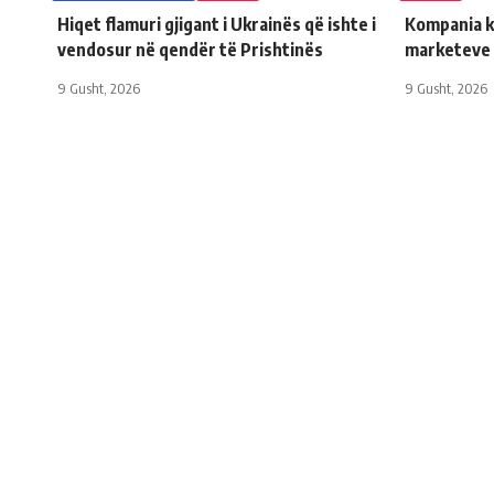
Hiqet flamuri gjigant i Ukrainës që ishte i
Kompania ko
vendosur në qendër të Prishtinës
marketeve 
9 Gusht, 2026
9 Gusht, 2026