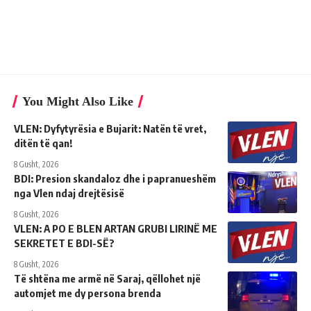
You Might Also Like
VLEN: Dyfytyrësia e Bujarit: Natën të vret,
ditën të qan!
8 Gusht, 2026
BDI: Presion skandaloz dhe i papranueshëm
nga Vlen ndaj drejtësisë
8 Gusht, 2026
VLEN: A PO E BLEN ARTAN GRUBI LIRINË ME
SEKRETET E BDI-SË?
8 Gusht, 2026
Të shtëna me armë në Saraj, qëllohet një
automjet me dy persona brenda