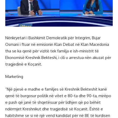
Nënkryetari i Bashkimit Demokratik për Integrim, Bujar
Osmani i ftuar në emisionin Klan Debat në Klan Macedonia
tha se ka qenë për vizitë tek familja e ish-ministrit të
Ekonomisë Kreshnik Bekteshi, i cili u arrestua nën akuzat për
tragjedinë e Koçanit.
Marketing
“Një pjesë e madhe e familjes së Kreshnik Bekteshit kanë
qenë të burgosur politik në vitet e 80-ta dhe 90-ta, mirëpo
e pash që janë të shqetësuar për lidhjen që po bëhët
ndërmjet Kreshnikut dhe tragjedisë së Koçanit. Është e
habitshme se si në një vend kandidat për në BE të kurdisen