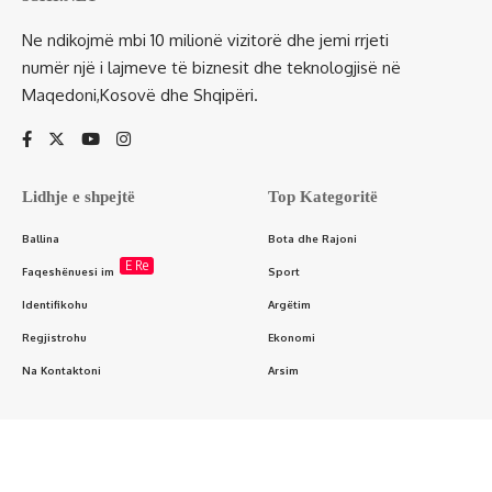
Ne ndikojmë mbi 10 milionë vizitorë dhe jemi rrjeti
numër një i lajmeve të biznesit dhe teknologjisë në
Maqedoni,Kosovë dhe Shqipëri.
Lidhje e shpejtë
Top Kategoritë
Ballina
Bota dhe Rajoni
E Re
Faqeshënuesi im
Sport
Identifikohu
Argëtim
Regjistrohu
Ekonomi
Na Kontaktoni
Arsim