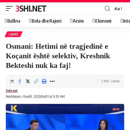
3SHI.NET
Aa
Ballina
Bota dhe Rajoni
Arsim
Ekonomi
Int
LAJME
Osmani: Hetimi në tragjedinë e
Koçanit është selektiv, Kreshnik
Bekteshi nuk ka faj!
2 Min. Leximi
3shi.net
Përditësimi i fundit: 2025/04/01 at 9:29 AM