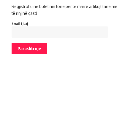
Regjistrohu në buletinin tonë për të marrë artikujt tanë më
të rinj në çast!
Email-i juaj