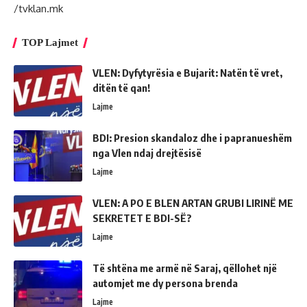
/tvklan.mk
TOP Lajmet
VLEN: Dyfytyrësia e Bujarit: Natën të vret,
ditën të qan!
Lajme
BDI: Presion skandaloz dhe i papranueshëm
nga Vlen ndaj drejtësisë
Lajme
VLEN: A PO E BLEN ARTAN GRUBI LIRINË ME
SEKRETET E BDI-SË?
Lajme
Të shtëna me armë në Saraj, qëllohet një
automjet me dy persona brenda
Lajme