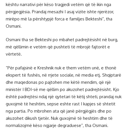
kështu narrativi për këso tragjedi vetëm që të ikin nga
përgjegjësia. Prandaj mesazhi I asaj vizite ishte njerëzor,
mirëpo më la përshtypjë forca e familjes Bekteshi”, tha
Osmani.
Osmani tha se Bekteshi po mbahet padrejtësisht në burg,
më qëllimin e vetëm që pushteti të mbrojë fajtorët e
vërtetë.
“Për pafajsinë e Kreshnik nuk e them vetëm unë, e thonë
ekspert të fushës, në rrjete sociale, në media etj. Shqiptarë
dhe maqedonas po pajtohen me këtë mendim, që një
ministër I BDI-së me qëllim po akuzohet padrejtësisht. Kjo
është padrejtësi ndaj një qytetari të këtij shteti, prandaj nuk
guxojmë të heshtim, sepse eshte rast I kapjes së shtetit
nga partia. Po mbrohen ata që janë përgjëgjës dhe po
akuzohet dikush tjetër. Nuk guxojmë të heshtim dhe të
normalizojmë këso ngjarje degraduese”, tha Osmani.