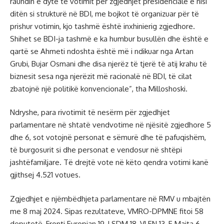
raundin e dytë të votimit për zgjedhjet presidenciale e nisi
ditën si strukturë në BDI, me bojkot të organizuar për të
prishur votimin, kjo tashmë është inxhinierig zgjedhore.
Shihet se BDI-ja tashmë e ka humbur busullën dhe është e
qartë se Ahmeti ndoshta është më i ndikuar nga Artan
Grubi, Bujar Osmani dhe disa njerëz të tjerë të atij krahu të
biznesit sesa nga njerëzit më racionalë në BDI, të cilat
zbatojnë një politikë konvencionale”, tha Milloshoski.
Ndryshe, para rivotimit të nesërm për zgjedhjet
parlamentare në shtatë vendvotime në njësitë zgjedhore 5
dhe 6, sot votojnë personat e sëmurë dhe të pafuqishëm,
të burgosurit si dhe personat e vendosur në shtëpi
jashtëfamiljare. Të drejtë vote në këto qendra votimi kanë
gjithsej 4.521 votues.
Zgjedhjet e njëmbëdhjeta parlamentare në RMV u mbajtën
me 8 maj 2024. Sipas rezultateve, VMRO-DPMNE fitoi 58
deputetë, Fronti Evropian 19, LSDM 18, VLEN 13, E Majta 6