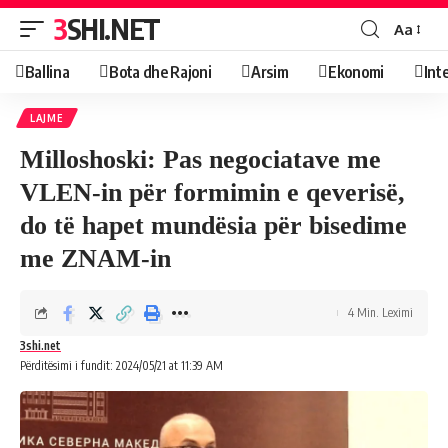
3SHI.NET
Aa
Ballina
Bota dhe Rajoni
Arsim
Ekonomi
Int
LAJME
Milloshoski: Pas negociatave me
VLEN-in për formimin e qeverisë,
do të hapet mundësia për bisedime
me ZNAM-in
4 Min. Leximi
3shi.net
Përditësimi i fundit: 2024/05/21 at 11:39 AM