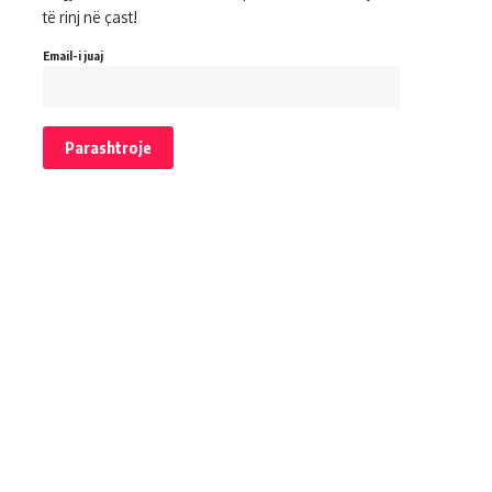
të rinj në çast!
Email-i juaj