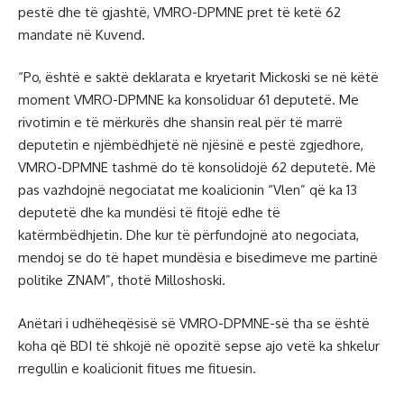
pestë dhe të gjashtë, VMRO-DPMNE pret të ketë 62
mandate në Kuvend.
“Po, është e saktë deklarata e kryetarit Mickoski se në këtë
moment VMRO-DPMNE ka konsoliduar 61 deputetë. Me
rivotimin e të mërkurës dhe shansin real për të marrë
deputetin e njëmbëdhjetë në njësinë e pestë zgjedhore,
VMRO-DPMNE tashmë do të konsolidojë 62 deputetë. Më
pas vazhdojnë negociatat me koalicionin “Vlen” që ka 13
deputetë dhe ka mundësi të fitojë edhe të
katërmbëdhjetin. Dhe kur të përfundojnë ato negociata,
mendoj se do të hapet mundësia e bisedimeve me partinë
politike ZNAM”, thotë Milloshoski.
Anëtari i udhëheqësisë së VMRO-DPMNE-së tha se është
koha që BDI të shkojë në opozitë sepse ajo vetë ka shkelur
rregullin e koalicionit fitues me fituesin.