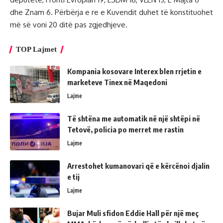
dhe Znam 6. Përbërja e re e Kuvendit duhet të konstituohet
më së voni 20 ditë pas zgjedhjeve.
TOP Lajmet
Kompania kosovare Interex blen rrjetin e
marketeve Tinex në Maqedoni
Lajme
Të shtëna me automatik në një shtëpi në
Tetovë, policia po merret me rastin
Lajme
Arrestohet kumanovari që e kërcënoi djalin
e tij
Lajme
Bujar Muli sfidon Eddie Hall për një meç