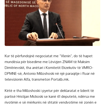
Kur të përfundojnë negociatat me “Vlenin”, do të hapet
mundësia për bisedime me Lëvizjen ZNAM të Maksim
Dimitrievskit, tha anëtari i Komitetit Ekzekutiv të VMRO-
DPMNE-së, Antonio Milloshoski në një paraqitje i ftuar në
televizionin Alfa, transmeton Portalb.mk.
Këtë e tha Milloshoski i pyetur për deklaratat e liderit të
partisë Hristijan Mickoski se kanë 61 deputetë, ndërsa me
rivotimin e së mërkurës në shtatë vendvotime në zonën e