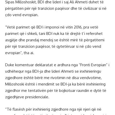
Sipas Milloshoskit, BDI dhe lideri i saj Ali Ahmeti duhet të
përgatiten për një tranzicion paqësor dhe të civilizuar si në
çdo vend evropian.
“Vetë parimet që BDI i imponoi në vitin 2016, pra vetë
parimet që i shkeli, tani BDI nuk ka të drejtë t’i referohet
asgjëje dhe prandaj mendoj se është mirë të përgatitemi
për një tranzicion paqësor, të qytetëruar si në çdo vend
evropian”, tha ai.
Duke komentuar deklaratat e ardhura nga “Fronti Evropian” i
udhëhequr nga BDI-ja dhe lideri Ahmeti se inxhinieringu
zgjedhore është bërë me rivotimin në disa vendvotime,
Milloshoski është i mendimit se BDI-ja ka bërë inxhiniering
zgjedhor me tentativën për të bojkotuar raundin e dytë të
zgjedhjeve presidenciale.
“Të flasësh për inxhinierig zgjedhore nga një njeri që në