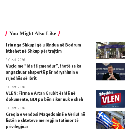
You Might Also Like
I riu nga Shkupi që u lëndua në Bodrum
kthehet në Shkup për trajtim
9 Gusht, 2026
Vuçiq me “ide të çmendur”, thotë se ka
angazhuar ekspertë për ndryshimin e
rrjedhës së Ibrit
9 Gusht, 2026
VLEN: Firma e Artan Grubit është në
dokumente, BDI po bën sikur nuk e sheh
9 Gusht, 2026
Greqia e vendosi Maqedoninë e Veriut në
listën e shteteve me regjim tatimor të
privilegjuar