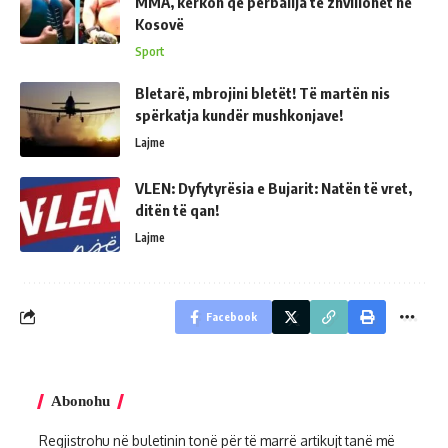
MMA, kërkon që përballja të zhvillohet në
Kosovë
Sport
Bletarë, mbrojini bletët! Të martën nis
spërkatja kundër mushkonjave!
Lajme
VLEN: Dyfytyrësia e Bujarit: Natën të vret,
ditën të qan!
Lajme
Facebook
Abonohu
Regjistrohu në buletinin tonë për të marrë artikujt tanë më