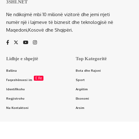
3SHI.NET
Ne ndikojmë mbi 10 milionë vizitorë dhe jemi rrjeti
numër një i lajmeve të biznesit dhe teknologjisë në
Maqedoni,Kosovë dhe Shqipëri.
Lidhje e shpejtë
Top Kategoritë
Ballina
Bota dhe Rajoni
E Re
Faqeshënuesi im
Sport
Identifikohu
Argëtim
Regjistrohu
Ekonomi
Na Kontaktoni
Arsim