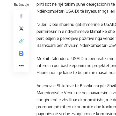
priti sot në një takim pune delegacionin t
Shpërndaje
Ndërkombëtar (USAID) të kryesuar nga Jeri
“Z.Jeri Dible shprehu gatishmërinë e USAID
përmirësimin e ndryshimeve klimatike dhe
përcjelljen e përvojave pozitive nga vend
Bashkuara për Zhvillim Ndërkombëtar (USA
Mexhiti falënderoi USAID-in për realizimi
interesin për bashkëpunim në projektet prior
Hapësinor, që kanë të bëjnë me masat ndaj
Agjencia e Shteteve të Bashkuara për Zhv
Maqedonisë e Veriut që nga pavarësimi i ve
shoqëri më e zhvilluar ekonomikisht, më 
promovojnë rritjen ekonomike dhe konkurrenc
papunësinë si dhe zvogëlimin e korrupsioni