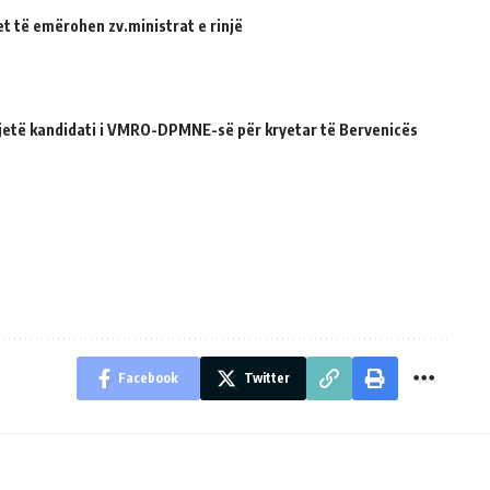
et të emërohen zv.ministrat e rinjë
ë jetë kandidati i VMRO-DPMNE-së për kryetar të Bervenicës
Facebook
Twitter