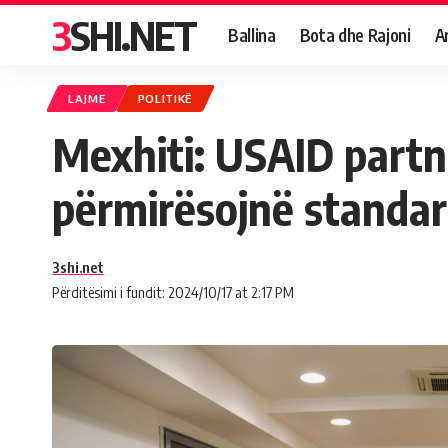
3SHI.NET
Ballina
Bota dhe Rajoni
A
LAJME
POLITIKË
Mexhiti: USAID partn
përmirësojnë standar
3shi.net
Përditësimi i fundit: 2024/10/17 at 2:17 PM