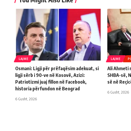
LAJME
LAJME
P
Osmani: Ligji për prëfaqësim adekuat, si
Ali Ahmeti
ligji sërb i 90-ve në Kosovë, Azizi:
SHBA-së, Ni
Patriotizmi juaj fillon në Facebook,
së në Reçic
historia përfundon në Beograd
6 Gusht, 2026
6 Gusht, 2026