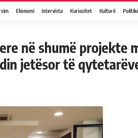
rsim
Ekonomi
Intervista
Kuriozitet
Kulturë
Politik
ere në shumë projekte m
din jetësor të qytetarëv