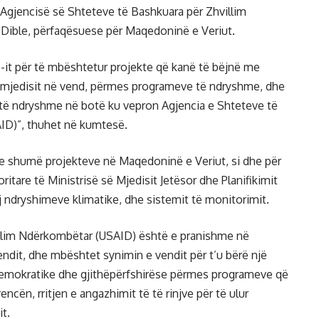
ë Agjencisë së Shteteve të Bashkuara për Zhvillim
 Dible, përfaqësuese për Maqedoninë e Veriut.
-it për të mbështetur projekte që kanë të bëjnë me
 mjedisit në vend, përmes programeve të ndryshme, dhe
e të ndryshme në botë ku vepron Agjencia e Shteteve të
ID)”, thuhet në kumtesë.
n e shumë projekteve në Maqedoninë e Veriut, si dhe për
itare të Ministrisë së Mjedisit Jetësor dhe Planifikimit
 ndryshimeve klimatike, dhe sistemit të monitorimit.
illim Ndërkombëtar (USAID) është e pranishme në
ndit, dhe mbështet synimin e vendit për t’u bërë një
demokratike dhe gjithëpërfshirëse përmes programeve që
ën, rritjen e angazhimit të të rinjve për të ulur
t.