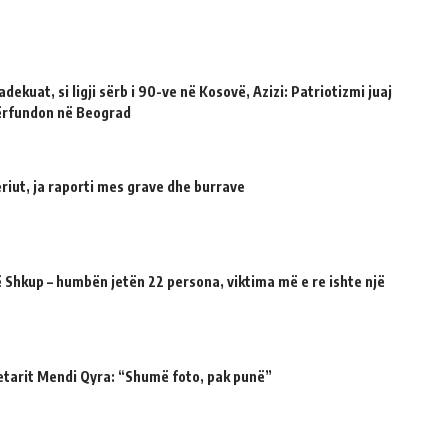
dekuat, si ligji sërb i 90-ve në Kosovë, Azizi: Patriotizmi juaj
përfundon në Beograd
riut, ja raporti mes grave dhe burrave
 Shkup – humbën jetën 22 persona, viktima më e re ishte një
etarit Mendi Qyra: “Shumë foto, pak punë”