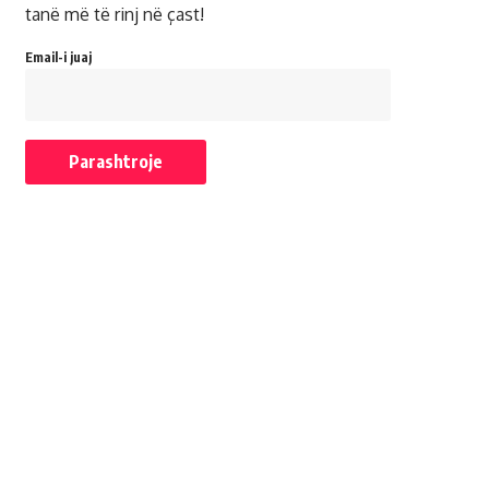
tanë më të rinj në çast!
Email-i juaj