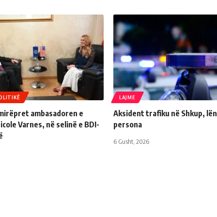
OLITIKË
LAJME
 mirëpret ambasadoren e
Aksident trafiku në Shkup, lë
cole Varnes, në selinë e BDI-
persona
ë
6 Gusht, 2026