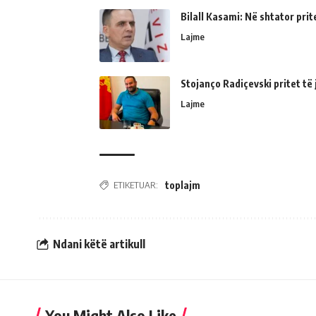
Bilall Kasami: Në shtator prit
Lajme
Stojanço Radiçevski pritet t
Lajme
ETIKETUAR:
toplajm
Ndani këtë artikull
You Might Also Like