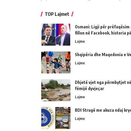
TOP Lajmet
Osmani: Ligji për prëfaqësim a
fillon në Facebook, historia 
Lajme
Shqipëria dhe Maqedonia e Ve
Lajme
Dhjetë vjet nga përmbytjet në
fëmijë dyvjeçar
Lajme
BDI Strugë me akuza ndaj kry
Lajme