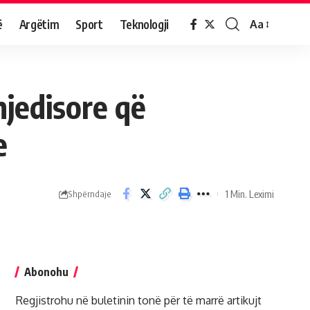
ë
Argëtim
Sport
Teknologji
Aa
jedisore që
e
1 Min. Leximi
Shpërndaje
Abonohu
Regjistrohu në buletinin tonë për të marrë artikujt