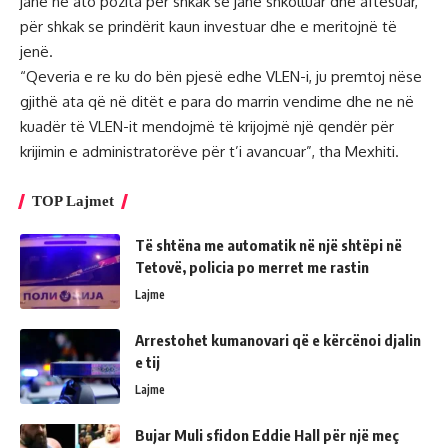
janë në ato pozita për shkak se janë shkolluar dhe aftësuar,
për shkak se prindërit kaun investuar dhe e meritojnë të
jenë.
“Qeveria e re ku do bën pjesë edhe VLEN-i, ju premtoj nëse
gjithë ata që në ditët e para do marrin vendime dhe ne në
kuadër të VLEN-it mendojmë të krijojmë një qendër për
krijimin e administratorëve për t’i avancuar”, tha Mexhiti.
TOP Lajmet
Të shtëna me automatik në një shtëpi në
Tetovë, policia po merret me rastin
Lajme
Arrestohet kumanovari që e kërcënoi djalin
e tij
Lajme
Bujar Muli sfidon Eddie Hall për një meç