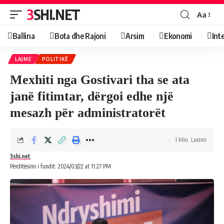
3SHI.NET
Aa
Ballina
Bota dhe Rajoni
Arsim
Ekonomi
Int
LAJME
POLITIKË
Mexhiti nga Gostivari tha se ata
janë fitimtar, dërgoi edhe një
mesazh për administratorët
1 Min. Leximi
3shi.net
Përditësimi i fundit: 2024/03/22 at 11:27 PM