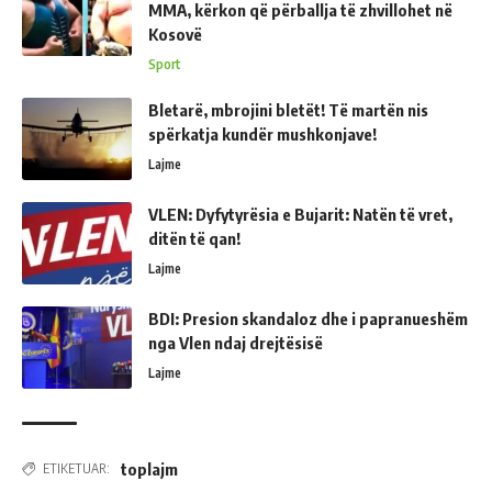
MMA, kërkon që përballja të zhvillohet në
Kosovë
Sport
Bletarë, mbrojini bletët! Të martën nis
spërkatja kundër mushkonjave!
Lajme
VLEN: Dyfytyrësia e Bujarit: Natën të vret,
ditën të qan!
Lajme
BDI: Presion skandaloz dhe i papranueshëm
nga Vlen ndaj drejtësisë
Lajme
toplajm
ETIKETUAR: