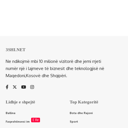
3SHI.NET
Ne ndikojmë mbi 10 milionë vizitorë dhe jemi rrjeti
numër një i lajmeve të biznesit dhe teknologjisë në
Maqedoni,Kosovë dhe Shqipëri.
Lidhje e shpejtë
Top Kategoritë
Ballina
Bota dhe Rajoni
E Re
Faqeshënuesi im
Sport