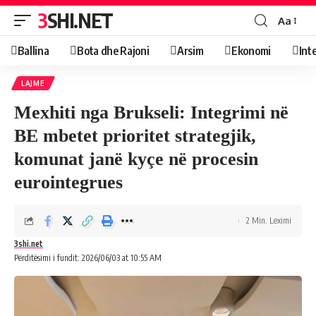
3SHI.NET
Aa
Ballina
Bota dhe Rajoni
Arsim
Ekonomi
Int
LAJME
Mexhiti nga Brukseli: Integrimi në
BE mbetet prioritet strategjik,
komunat janë kyçe në procesin
eurointegrues
2 Min. Leximi
3shi.net
Përditësimi i fundit: 2026/06/03 at 10:55 AM