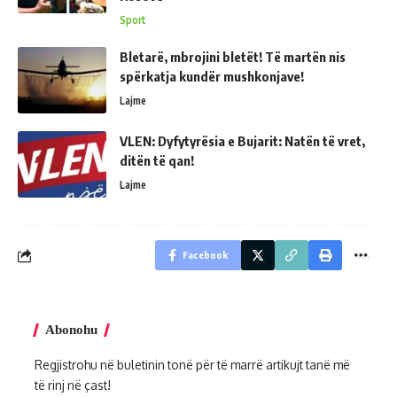
Sport
Bletarë, mbrojini bletët! Të martën nis
spërkatja kundër mushkonjave!
Lajme
VLEN: Dyfytyrësia e Bujarit: Natën të vret,
ditën të qan!
Lajme
Facebook
Abonohu
Regjistrohu në buletinin tonë për të marrë artikujt tanë më
të rinj në çast!