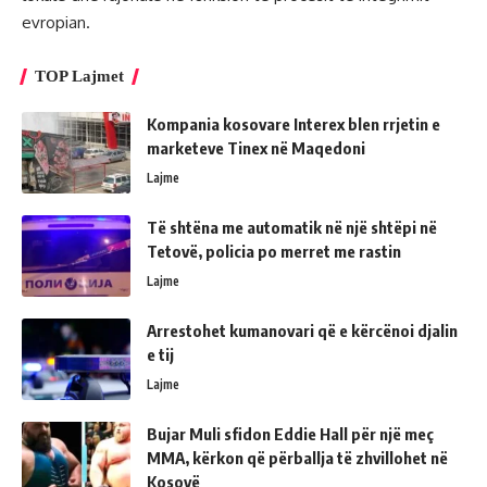
evropian.
TOP Lajmet
Kompania kosovare Interex blen rrjetin e
marketeve Tinex në Maqedoni
Lajme
Të shtëna me automatik në një shtëpi në
Tetovë, policia po merret me rastin
Lajme
Arrestohet kumanovari që e kërcënoi djalin
e tij
Lajme
Bujar Muli sfidon Eddie Hall për një meç
MMA, kërkon që përballja të zhvillohet në
Kosovë