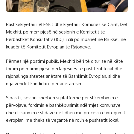
Bashkëkryetari i VLEN-it dhe kryetari i Komunës së Çairit, Izet
Mexhiti, po merr pjesë në sesionin e Komitetit të
Përbashkët Konsultativ (JCC), i cili po mbahet në Bruksel, në
kuadër të Komitetit Evropian të Rajoneve.
Përmes një postimi publik, Mexhiti bëri të ditur se në këtë
forum po marrin pjesë përfaqësues të pushtetit lokal dhe
rajonal nga shtetet anëtare të Bashkimit Evropian, si dhe
nga vendet kandidate për anëtarësim.
Sipas tij, sesioni shërben si platformë për shkëmbimin e
përvojave, forcimin e bashkëpunimit ndërmjet komunave
dhe diskutimin e sfidave që lidhen me procesin e integrimit
evropian, me theks të veçantë në rolin e pushtetit lokal.