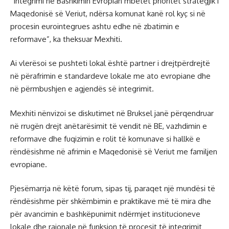
“Integrimi në Bashkimin Evropian mbetet prioritet strategjik i
Maqedonisë së Veriut, ndërsa komunat kanë rol kyç si në
procesin eurointegrues ashtu edhe në zbatimin e
reformave”, ka theksuar Mexhiti.
Ai vlerësoi se pushteti lokal është partner i drejtpërdrejtë
në përafrimin e standardeve lokale me ato evropiane dhe
në përmbushjen e agjendës së integrimit.
Mexhiti nënvizoi se diskutimet në Bruksel janë përqendruar
në rrugën drejt anëtarësimit të vendit në BE, vazhdimin e
reformave dhe fuqizimin e rolit të komunave si hallkë e
rëndësishme në afrimin e Maqedonisë së Veriut me familjen
evropiane.
Pjesëmarrja në këtë forum, sipas tij, paraqet një mundësi të
rëndësishme për shkëmbimin e praktikave më të mira dhe
për avancimin e bashkëpunimit ndërmjet institucioneve
lokale dhe rajonale në funksion të procesit të integrimit