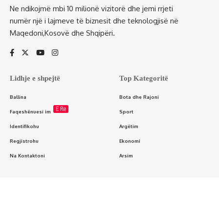
Ne ndikojmë mbi 10 milionë vizitorë dhe jemi rrjeti
numër një i lajmeve të biznesit dhe teknologjisë në
Maqedoni,Kosovë dhe Shqipëri.
Lidhje e shpejtë
Top Kategoritë
Ballina
Bota dhe Rajoni
E Re
Faqeshënuesi im
Sport
Identifikohu
Argëtim
Regjistrohu
Ekonomi
Na Kontaktoni
Arsim