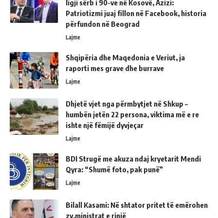
ligji sërb i 90-ve në Kosovë, Azizi:
Patriotizmi juaj fillon në Facebook, historia
përfundon në Beograd
Lajme
Shqipëria dhe Maqedonia e Veriut, ja
raporti mes grave dhe burrave
Lajme
Dhjetë vjet nga përmbytjet në Shkup –
humbën jetën 22 persona, viktima më e re
ishte një fëmijë dyvjeçar
Lajme
BDI Strugë me akuza ndaj kryetarit Mendi
Qyra: “Shumë foto, pak punë”
Lajme
Bilall Kasami: Në shtator pritet të emërohen
zv.ministrat e rinjë