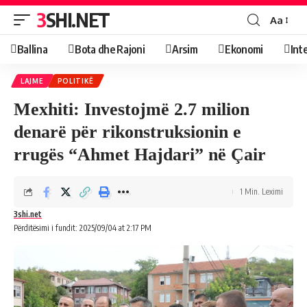
3SHI.NET
Aa
Ballina
Bota dhe Rajoni
Arsim
Ekonomi
Int
LAJME
POLITIKË
Mexhiti: Investojmë 2.7 milion
denarë për rikonstruksionin e
rrugës “Ahmet Hajdari” në Çair
1 Min. Leximi
3shi.net
Përditësimi i fundit: 2025/09/04 at 2:17 PM