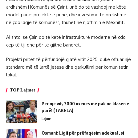
ardhshëm i Komunës së Çairit, unë do të vazhdoj me këtë
model pune: projekte e punë, dhe investime të prekshme
në çdo lagje të komunës”, thuhet në njoftimin e Mexhitit.
Ai shtoi se Çairi do të ketë infrastrukturë moderne në çdo
cep të tij, dhe për të gjithë banorët.
Projekti pritet të përfundojë gjatë vitit 2025, duke ofruar një
standard më të lartë jetese dhe qarkullimi për komunitetin
lokal.
TOP Lajmet
Për një vit, 3000 nxënës më pak në klasën e
parë! (TABELA)
Lajme
Osmani: Ligji për prëfaqësim adekuat, si