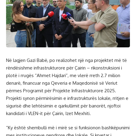
Në lagjen Gazi Babë, po realizohet një nga projektet më të
rëndësishme infrastrukturore për Çairin – rikonstruksioni i
plotë i rrugës “Ahmet Hajdari”, me vlerë rreth 2.7 milion
denarë, financuar nga Qeveria e Maqedonisë së Veriut
përmes Programit për Projekte Infrastrukturore 2025.
Projekti synon përmirësimin e infrastrukturës lokale, rritjen e
sigurisë dhe lehtësimin e qarkullimit për banorët, njoftoi
kandidati i VLEN-it për Çairin, Izet Mexhiti.
“Ky është shembulli më i mirë se si funksionon bashkëpunimi
mes institucioneve qendrore dhe lokale. Si kryetar i