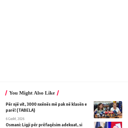
You Might Also Like
Për një vit, 3000 nxënës më pak në klasën e
parë! (TABELA)
6 Gusht, 2026
Osmani: Ligji për prëfaqësim adekuat, si