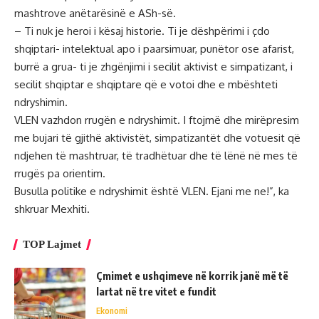
mashtrove anëtarësinë e ASh-së.
– Ti nuk je heroi i kësaj historie. Ti je dëshpërimi i çdo
shqiptari- intelektual apo i paarsimuar, punëtor ose afarist,
burrë a grua- ti je zhgënjimi i secilit aktivist e simpatizant, i
secilit shqiptar e shqiptare që e votoi dhe e mbështeti
ndryshimin.
VLEN vazhdon rrugën e ndryshimit. I ftojmë dhe mirëpresim
me bujari të gjithë aktivistët, simpatizantët dhe votuesit që
ndjehen të mashtruar, të tradhëtuar dhe të lënë në mes të
rrugës pa orientim.
Busulla politike e ndryshimit është VLEN. Ejani me ne!”, ka
shkruar Mexhiti.
TOP Lajmet
Çmimet e ushqimeve në korrik janë më të
lartat në tre vitet e fundit
Ekonomi