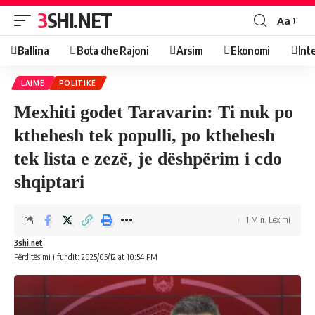
3SHI.NET
Aa
Ballina
Bota dhe Rajoni
Arsim
Ekonomi
Int
LAJME
POLITIKË
Mexhiti godet Taravarin: Ti nuk po
kthehesh tek populli, po kthehesh
tek lista e zezë, je dëshpërim i cdo
shqiptari
1 Min. Leximi
3shi.net
Përditësimi i fundit: 2025/05/12 at 10:54 PM