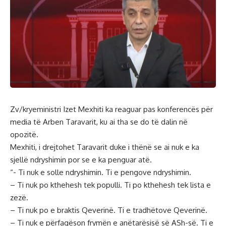
Zv/kryeministri Izet Mexhiti ka reaguar pas konferencës për
media të Arben Taravarit, ku ai tha se do të dalin në
opozitë.
Mexhiti, i drejtohet Taravarit duke i thënë se ai nuk e ka
sjellë ndryshimin por se e ka penguar atë.
“- Ti nuk e solle ndryshimin. Ti e pengove ndryshimin.
– Ti nuk po kthehesh tek populli. Ti po kthehesh tek lista e
zezë.
– Ti nuk po e braktis Qeverinë. Ti e tradhëtove Qeverinë.
– Ti nuk e përfaqëson frymën e anëtarësisë së ASh-së. Ti e