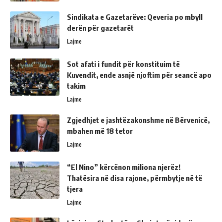
Sindikata e Gazetarëve: Qeveria po mbyll
derën për gazetarët
Lajme
Sot afati i fundit për konstituim të
Kuvendit, ende asnjë njoftim për seancë apo
takim
Lajme
Zgjedhjet e jashtëzakonshme në Bërvenicë,
mbahen më 18 tetor
Lajme
“El Nino” kërcënon miliona njerëz!
Thatësira në disa rajone, përmbytje në të
tjera
Lajme