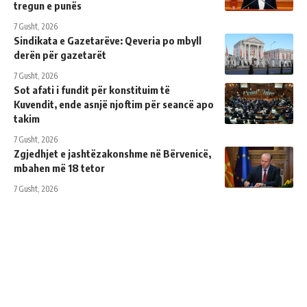
tregun e punës
7 Gusht, 2026
Sindikata e Gazetarëve: Qeveria po mbyll
derën për gazetarët
7 Gusht, 2026
Sot afati i fundit për konstituim të
Kuvendit, ende asnjë njoftim për seancë apo
takim
7 Gusht, 2026
Zgjedhjet e jashtëzakonshme në Bërvenicë,
mbahen më 18 tetor
7 Gusht, 2026