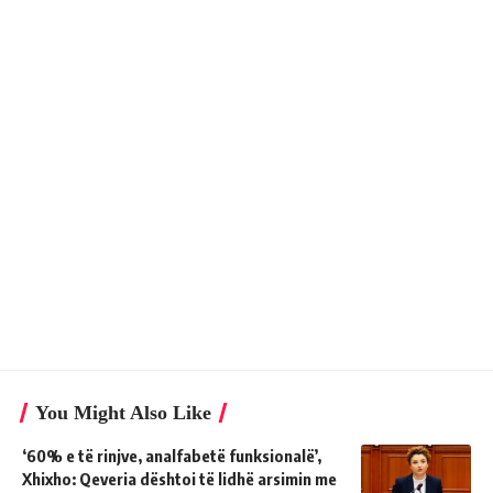
You Might Also Like
‘60% e të rinjve, analfabetë funksionalë’,
Xhixho: Qeveria dështoi të lidhë arsimin me