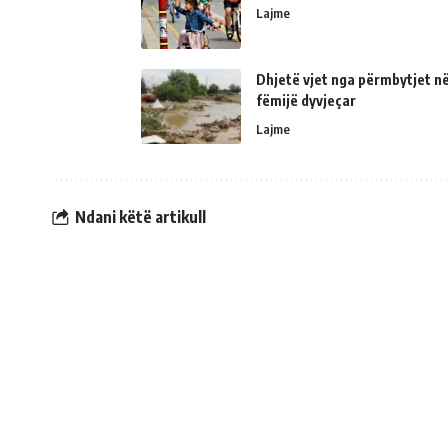
Lajme
Dhjetë vjet nga përmbytjet në
fëmijë dyvjeçar
Lajme
Ndani këtë artikull