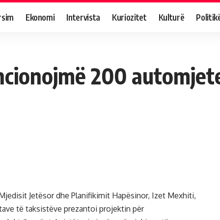
rsim
Ekonomi
Intervista
Kuriozitet
Kulturë
Politik
ncionojmë 200 automjete
Mjedisit Jetësor dhe Planifikimit Hapësinor, Izet Mexhiti,
ave të taksistëve prezantoi projektin për