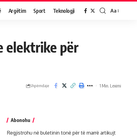
ë
Argëtim
Sport
Teknologji
Aa
 elektrike për
1 Min. Leximi
Shpërndaje
Abonohu
Regjistrohu në buletinin tonë për të marrë artikujt