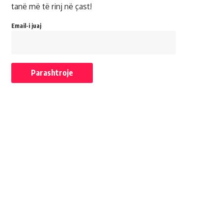
tanë më të rinj në çast!
Email-i juaj