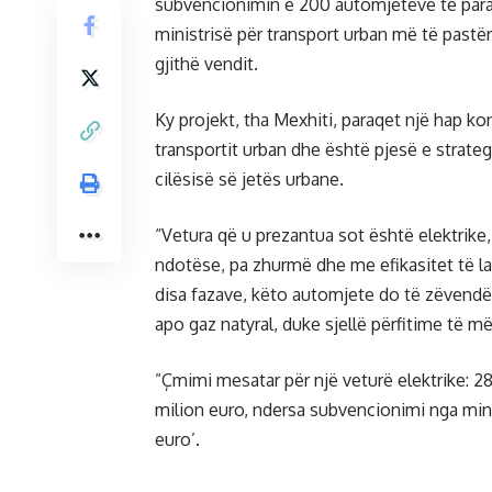
subvencionimin e 200 automjeteve të para e
ministrisë për transport urban më të pastë
gjithë vendit.
Ky projekt, tha Mexhiti, paraqet një hap k
transportit urban dhe është pjesë e strateg
cilësisë së jetës urbane.
“Vetura që u prezantua sot është elektrike
ndotëse, pa zhurmë dhe me efikasitet të la
disa fazave, këto automjete do të zëvendë
apo gaz natyral, duke sjellë përfitime të m
”Çmimi mesatar për një veturë elektrike: 2
milion euro, ndersa subvencionimi nga mini
euro’.