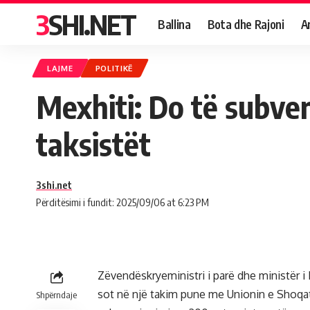
3SHI.NET
Ballina
Bota dhe Rajoni
A
LAJME
POLITIKË
Mexhiti: Do të subve
taksistët
3shi.net
Përditësimi i fundit: 2025/09/06 at 6:23 PM
Zëvendëskryeministri i parë dhe ministër i 
sot në një takim pune me Unionin e Shoqat
Shpërndaje