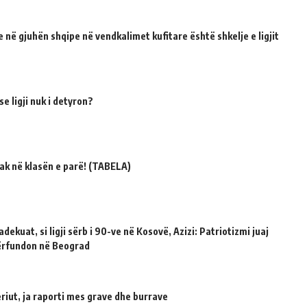
 në gjuhën shqipe në vendkalimet kufitare është shkelje e ligjit
e ligji nuk i detyron?
ak në klasën e parë! (TABELA)
dekuat, si ligji sërb i 90-ve në Kosovë, Azizi: Patriotizmi juaj
përfundon në Beograd
riut, ja raporti mes grave dhe burrave