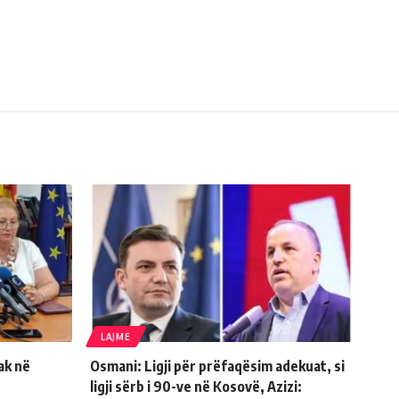
LAJME
ak në
Osmani: Ligji për prëfaqësim adekuat, si
ligji sërb i 90-ve në Kosovë, Azizi: