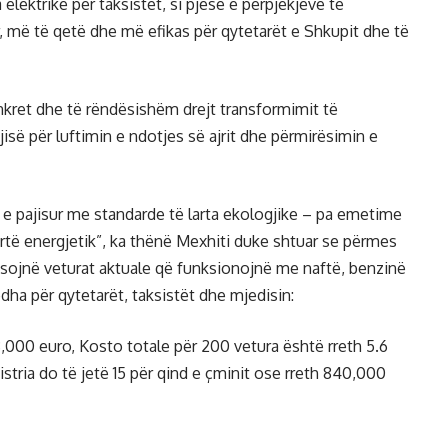
lektrike për taksistët, si pjesë e përpjekjeve të
r, më të qetë dhe më efikas për qytetarët e Shkupit dhe të
onkret dhe të rëndësishëm drejt transformimit të
jisë për luftimin e ndotjes së ajrit dhe përmirësimin e
, e pajisur me standarde të larta ekologjike – pa emetime
rtë energjetik”, ka thënë Mexhiti duke shtuar se përmes
sojnë veturat aktuale që funksionojnë me naftë, benzinë
ëdha për qytetarët, taksistët dhe mjedisin:
8,000 euro, Kosto totale për 200 vetura është rreth 5.6
stria do të jetë 15 për qind e çminit ose rreth 840,000