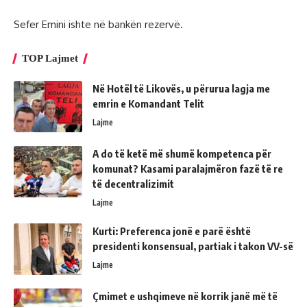
Sefer Emini ishte në bankën rezervë.
TOP Lajmet
Në Hotël të Likovës, u përurua lagja me
emrin e Komandant Telit
Lajme
A do të ketë më shumë kompetenca për
komunat? Kasami paralajmëron fazë të re
të decentralizimit
Lajme
Kurti: Preferenca jonë e parë është
presidenti konsensual, partiak i takon VV-së
Lajme
Çmimet e ushqimeve në korrik janë më të