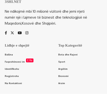
3SHI.NET
Ne ndikojmë mbi 10 milionë vizitorë dhe jemi rrjeti
numër një i lajmeve të biznesit dhe teknologjisë në
Maqedoni,Kosovë dhe Shqipëri.
Lidhje e shpejtë
Top Kategoritë
Ballina
Bota dhe Rajoni
E Re
Faqeshënuesi im
Sport
Identifikohu
Argëtim
Regjistrohu
Ekonomi
Na Kontaktoni
Arsim