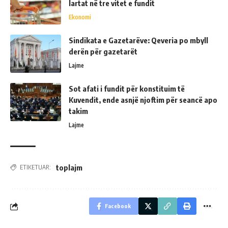
lartat në tre vitet e fundit
Ekonomi
Sindikata e Gazetarëve: Qeveria po mbyll
derën për gazetarët
Lajme
Sot afati i fundit për konstituim të
Kuvendit, ende asnjë njoftim për seancë apo
takim
Lajme
toplajm
ETIKETUAR:
Facebook