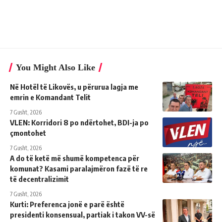
You Might Also Like
Në Hotël të Likovës, u përurua lagja me
emrin e Komandant Telit
7 Gusht, 2026
VLEN: Korridori 8 po ndërtohet, BDI-ja po
çmontohet
7 Gusht, 2026
A do të ketë më shumë kompetenca për
komunat? Kasami paralajmëron fazë të re
të decentralizimit
7 Gusht, 2026
Kurti: Preferenca jonë e parë është
presidenti konsensual, partiak i takon VV-së