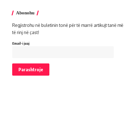
Abonohu
Regjistrohu në buletinin tonë për të marrë artikujt tanë më
të rinj në çast!
Email-i juaj