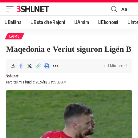
3SHI.NET
Aa
Ballina
Bota dhe Rajoni
Arsim
Ekonomi
Int
LAJME
Maqedonia e Veriut siguron Ligën B
1 Min. Leximi
3shi.net
Përditësimi i fundit: 2024/11/15 at 9:38 AM