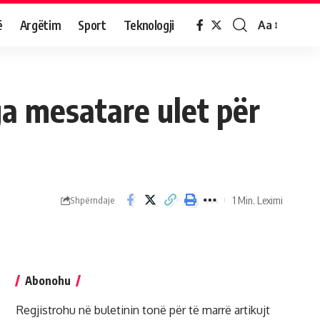
ë
Argëtim
Sport
Teknologji
Aa
a mesatare ulet për
1 Min. Leximi
Shpërndaje
Abonohu
Regjistrohu në buletinin tonë për të marrë artikujt