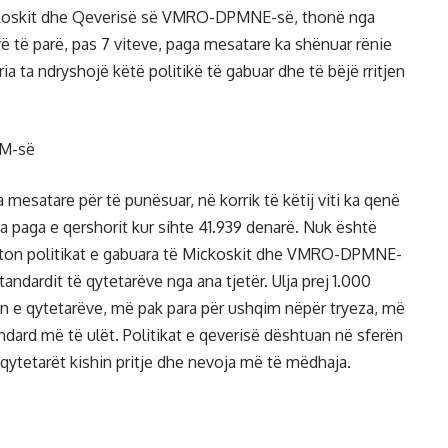
ckoskit dhe Qeverisë së VMRO-DPMNE-së, thonë nga
 të parë, pas 7 viteve, paga mesatare ka shënuar rënie
 ta ndryshojë këtë politikë të gabuar dhe të bëjë rritjen
M-së
mesatare për të punësuar, në korrik të këtij viti ka qenë
 paga e qershorit kur sihte 41.939 denarë. Nuk është
lekton politikat e gabuara të Mickoskit dhe VMRO-DPMNE-
andardit të qytetarëve nga ana tjetër. Ulja prej 1.000
n e qytetarëve, më pak para për ushqim nëpër tryeza, më
andard më të ulët. Politikat e qeverisë dështuan në sferën
u qytetarët kishin pritje dhe nevoja më të mëdhaja.