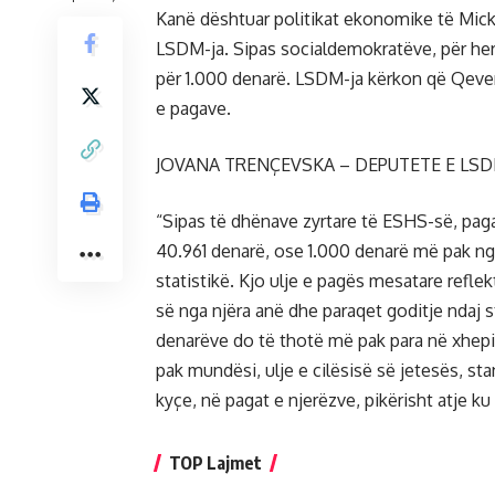
Kanë dështuar politikat ekonomike të Mi
LSDM-ja. Sipas socialdemokratëve, për herë
për 1.000 denarë. LSDM-ja kërkon që Qeveria
e pagave.
JOVANA TRENÇEVSKA – DEPUTETE E LSD
“Sipas të dhënave zyrtare të ESHS-së, paga 
40.961 denarë, ose 1.000 denarë më pak nga
statistikë. Kjo ulje e pagës mesatare ref
së nga njëra anë dhe paraqet goditje ndaj st
denarëve do të thotë më pak para në xhepi
pak mundësi, ulje e cilësisë së jetesës, st
kyçe, në pagat e njerëzve, pikërisht atje k
TOP Lajmet