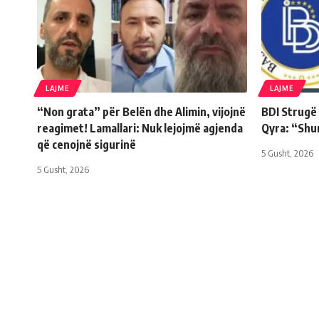
LAJME
LAJME
“Non grata” për Belën dhe Alimin, vijojnë
BDI Strugë
reagimet! Lamallari: Nuk lejojmë agjenda
Qyra: “Shu
që cenojnë sigurinë
5 Gusht, 2026
5 Gusht, 2026