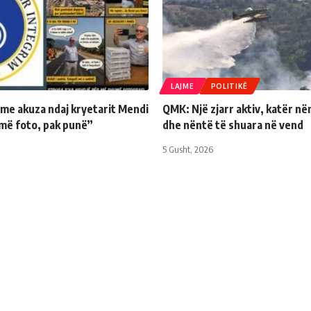
LAJME
POLITIKË
 me akuza ndaj kryetarit Mendi
QMK: Një zjarr aktiv, katër në
më foto, pak punë”
dhe nëntë të shuara në vend
5 Gusht, 2026