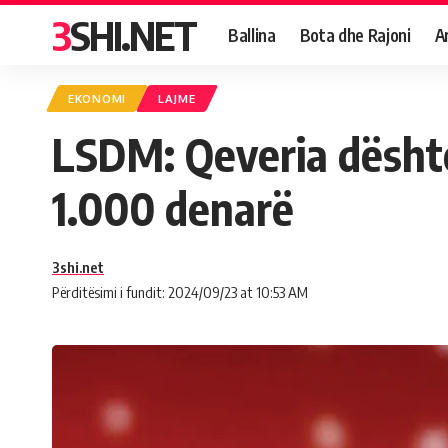
3SHI.NET
Ballina
Bota dhe Rajoni
A
EKONOMI
LAJME
LSDM: Qeveria dështo
1.000 denarë
3shi.net
Përditësimi i fundit: 2024/09/23 at 10:53 AM