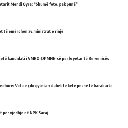
etarit Mendi Qyra: “Shumë foto, pak punë”
et të emërohen zv.ministrat e rinjë
ë jetë kandidati i VMRO-DPMNE-së për kryetar të Bervenicës
jedhore: Vota e çdo qytetari duhet të ketë peshë të barabartë
t për vjedhje në NPK Saraj