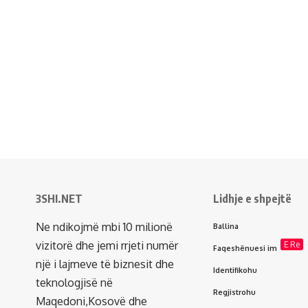
3SHI.NET
Lidhje e shpejtë
Ne ndikojmë mbi 10 milionë
Ballina
vizitorë dhe jemi rrjeti numër
E Re
Faqeshënuesi im
një i lajmeve të biznesit dhe
Identifikohu
teknologjisë në
Regjistrohu
Maqedoni,Kosovë dhe