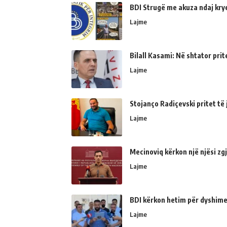
BDI Strugë me akuza ndaj kry
Lajme
Bilall Kasami: Në shtator prit
Lajme
Stojanço Radiçevski pritet t
Lajme
Mecinoviq kërkon një njësi zg
Lajme
BDI kërkon hetim për dyshime
Lajme