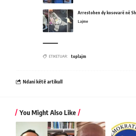
Arrestohen dy kosovarë në Shk
Lajme
ETIKETUAR:
toplajm
Ndani këtë artikull
You Might Also Like