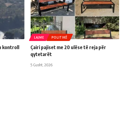
LAJME
POLITIKË
n kontroll
Çairi pajiset me 20 ulëse të reja për
qytetarët
5 Gusht, 2026