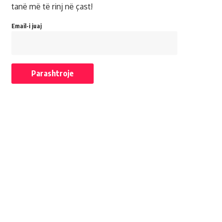
tanë më të rinj në çast!
Email-i juaj