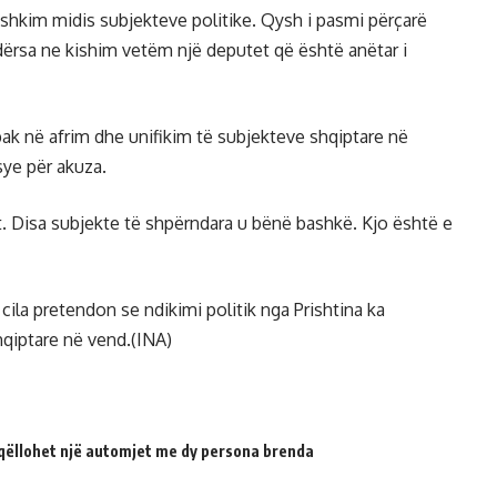
shkim midis subjekteve politike. Qysh i pasmi përçarë
dërsa ne kishim vetëm një deputet që është anëtar i
pak në afrim dhe unifikim të subjekteve shqiptare në
sye për akuza.
t. Disa subjekte të shpërndara u bënë bashkë. Kjo është e
 cila pretendon se ndikimi politik nga Prishtina ka
hqiptare në vend.(INA)
qëllohet një automjet me dy persona brenda