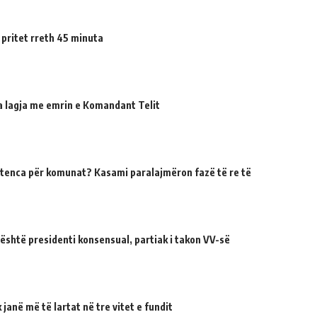
 pritet rreth 45 minuta
ua lagja me emrin e Komandant Telit
tenca për komunat? Kasami paralajmëron fazë të re të
 është presidenti konsensual, partiak i takon VV-së
janë më të lartat në tre vitet e fundit