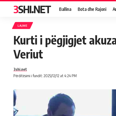
3SHI.NET
Ballina
Bota dhe Rajoni
A
LAJME
Kurti i pëgjigjet aku
Veriut
3shi.net
Përditësimi i fundit: 2025/12/12 at 4:24 PM