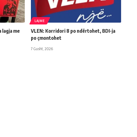
LAJME
a lagja me
VLEN: Korridori 8 po ndërtohet, BDI-ja
po çmontohet
7 Gusht, 2026