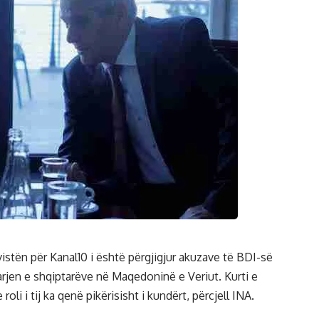
vistën për Kanal10 i është përgjigjur akuzave të BDI-së
arjen e shqiptarëve në Maqedoninë e Veriut. Kurti e
li i tij ka qenë pikërisisht i kundërt, përcjell INA.