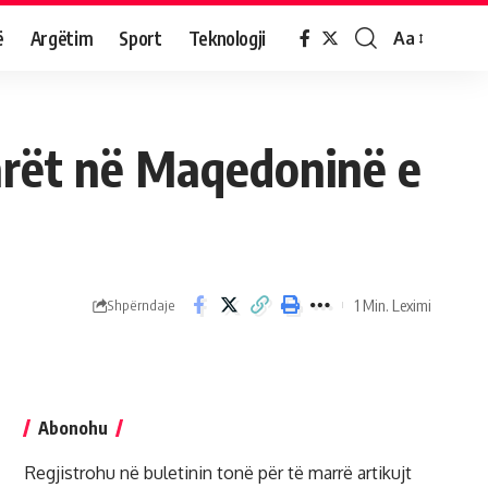
ë
Argëtim
Sport
Teknologji
Aa
tarët në Maqedoninë e
1 Min. Leximi
Shpërndaje
Abonohu
Regjistrohu në buletinin tonë për të marrë artikujt