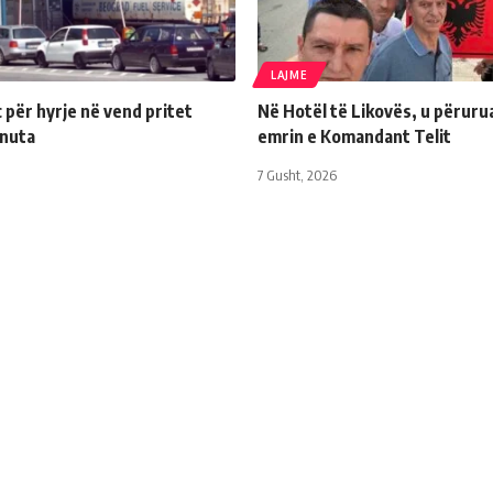
LAJME
për hyrje në vend pritet
Në Hotël të Likovës, u përuru
inuta
emrin e Komandant Telit
7 Gusht, 2026