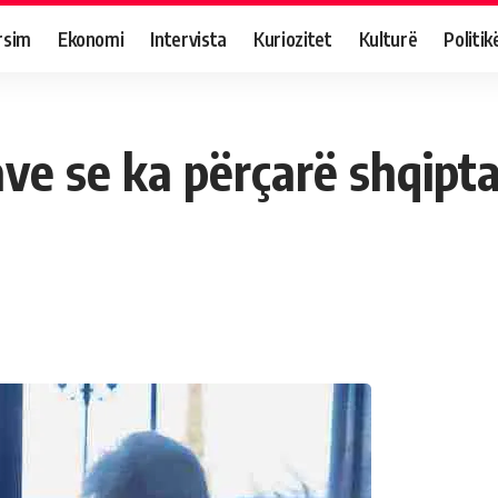
rsim
Ekonomi
Intervista
Kuriozitet
Kulturë
Politik
zave se ka përçarë shqip