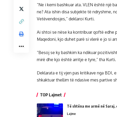
“Ne i kemi bashkuar ata. VLEN është një ba
ne? Ata ishin disa subjekte të ndryshme, n
Vetëvendosjes,” deklaroi Kurti.
Ai shtoi se nëse ka kontribuar qoftë edhe 
Maqedoni, kjo duhet parë si vlerë e jo si ar
“Besoj se ky bashkim ka ndikuar pozitivish
mirë dhe kjo është arritje e tyre,” tha Kurti.
Deklarata e tij vjen pas kritikave nga BDI, e
shkaktuar thellim të ndasive mes partive s
TOP Lajmet
Të shtëna me armë në Saraj, 
Lajme