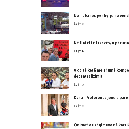
Në Tabanoc për hyrje në vend
Lajme
Në Hotël të Likovës, u përur
Lajme
A do të ketë më shumë kompe
decentralizimit
Lajme
Kurti: Preferenca jonë e parë
Lajme
Çmimet e ushqimeve në korrik 