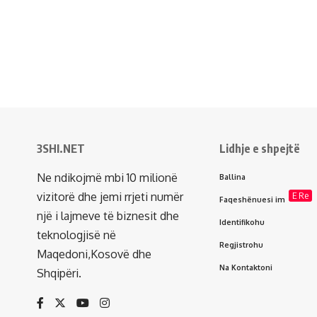
3SHI.NET
Lidhje e shpejtë
Ne ndikojmë mbi 10 milionë
Ballina
vizitorë dhe jemi rrjeti numër
E Re
Faqeshënuesi im
një i lajmeve të biznesit dhe
Identifikohu
teknologjisë në
Regjistrohu
Maqedoni,Kosovë dhe
Na Kontaktoni
Shqipëri.