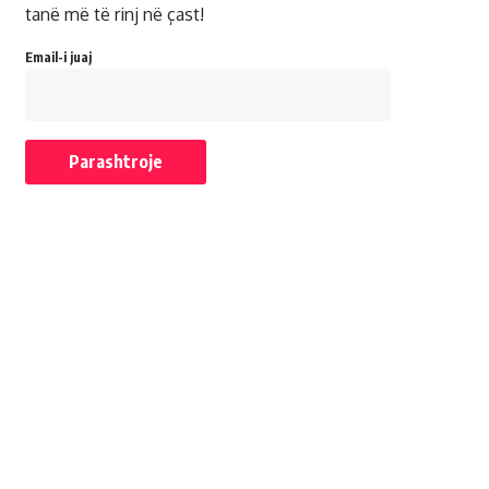
tanë më të rinj në çast!
Email-i juaj