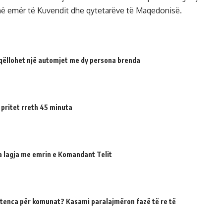
 në emër të Kuvendit dhe qytetarëve të Maqedonisë.
qëllohet një automjet me dy persona brenda
 pritet rreth 45 minuta
ua lagja me emrin e Komandant Telit
tenca për komunat? Kasami paralajmëron fazë të re të