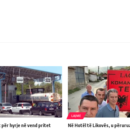
LAJME
për hyrje në vend pritet
Në Hotël të Likovës, u përuru