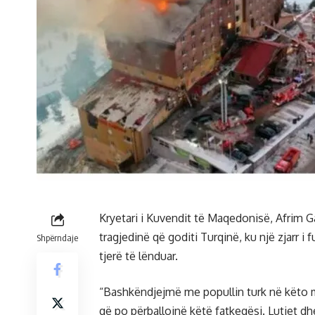
Kryetari i Kuvendit të Maqedonisë, Afrim Ga
tragjedinë që goditi Turqinë, ku një zjarr 
Shpërndaje
tjerë të lënduar.
“Bashkëndjejmë me popullin turk në këto 
që po përballojnë këtë fatkeqësi. Lutjet d