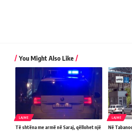
You Might Also Like
LAJME
LAJME
Të shtëna me armë në Saraj, qëllohet një
Në Tabanoc 