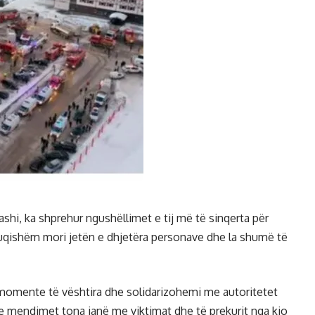
shi, ka shprehur ngushëllimet e tij më të sinqerta për
i fuqishëm mori jetën e dhjetëra personave dhe la shumë të
momente të vështira dhe solidarizohemi me autoritetet
he mendimet tona janë me viktimat dhe të prekurit nga kjo