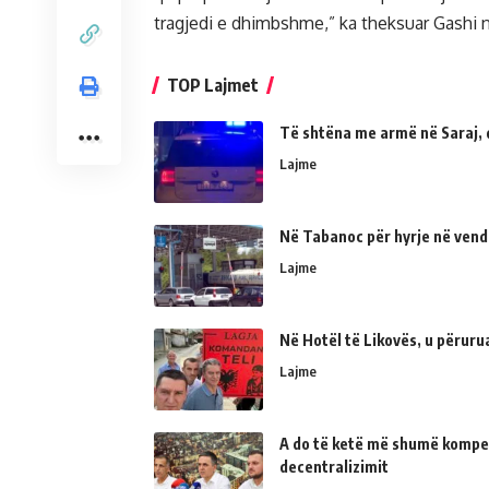
tragjedi e dhimbshme,” ka theksuar Gashi
TOP Lajmet
Të shtëna me armë në Saraj, 
Lajme
Në Tabanoc për hyrje në vend
Lajme
Në Hotël të Likovës, u përur
Lajme
A do të ketë më shumë kompe
decentralizimit