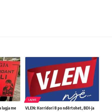
LAJME
a lagja me
VLEN: Korridori 8 po ndërtohet, BDI-ja