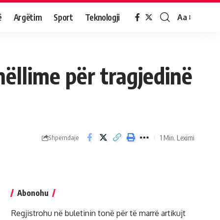
ë
Argëtim
Sport
Teknologji
Aa
hëllime për tragjedinë
1 Min. Leximi
Shpërndaje
Abonohu
Regjistrohu në buletinin tonë për të marrë artikujt