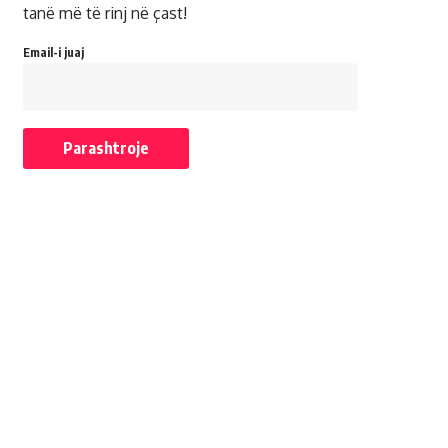
tanë më të rinj në çast!
Email-i juaj