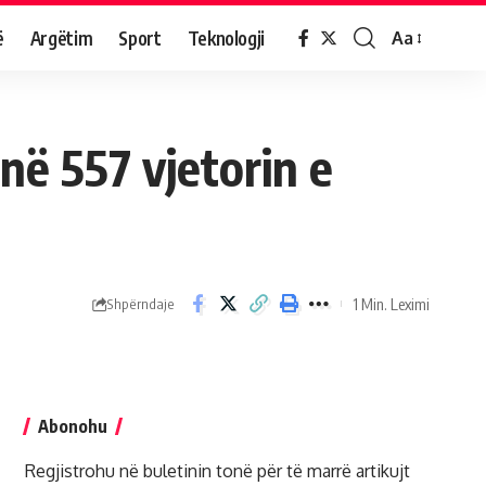
ë
Argëtim
Sport
Teknologji
Aa
ë 557 vjetorin e
1 Min. Leximi
Shpërndaje
Abonohu
Regjistrohu në buletinin tonë për të marrë artikujt