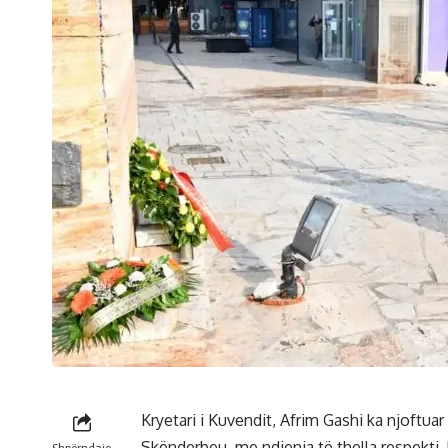
Kryetari i Kuvendit, Afrim Gashi ka njoftua
Skënderbeu, me ndjenja të thella respekti,