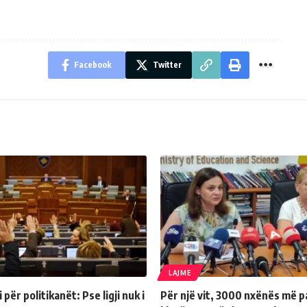
Facebook
Twitter
LAJME
për politikanët: Pse ligji nuk i
Për një vit, 3000 nxënës më p