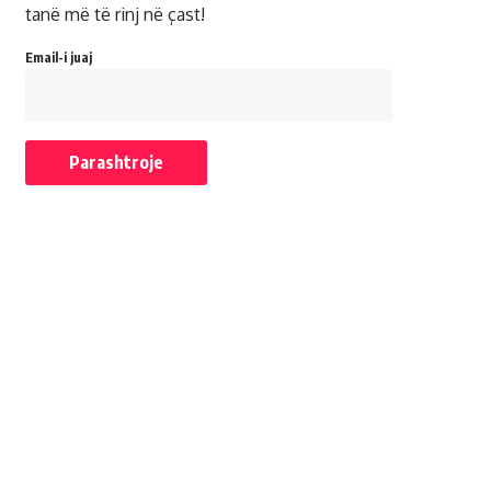
tanë më të rinj në çast!
Email-i juaj