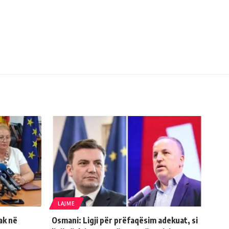
LAJME
ak në
Osmani: Ligji për prëfaqësim adekuat, si