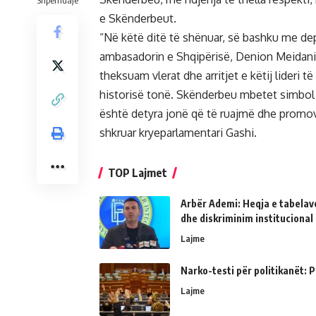
Shpërndaje
e Skënderbeut.
“Në këtë ditë të shënuar, së bashku me de
ambasadorin e Shqipërisë, Denion Meidani,
theksuam vlerat dhe arritjet e këtij lideri t
historisë tonë. Skënderbeu mbetet simbol i 
është detyra jonë që të ruajmë dhe promovo
shkruar kryeparlamentari Gashi.
TOP Lajmet
Arbër Ademi: Heqja e tabelave
dhe diskriminim institucional
Lajme
Narko-testi për politikanët: Ps
Lajme