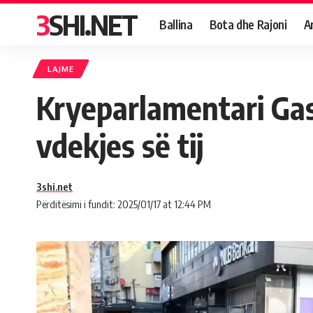
3SHI.NET
Ballina
Bota dhe Rajoni
A
LAJME
Kryeparlamentari Gas
vdekjes së tij
3shi.net
Përditësimi i fundit: 2025/01/17 at 12:44 PM