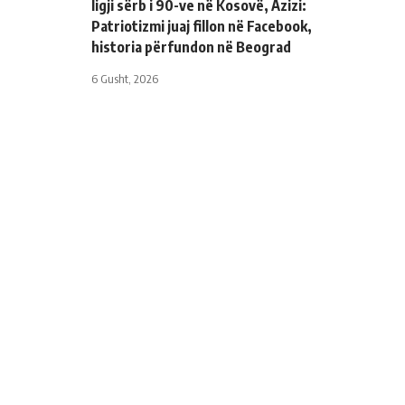
ligji sërb i 90-ve në Kosovë, Azizi:
Patriotizmi juaj fillon në Facebook,
historia përfundon në Beograd
6 Gusht, 2026