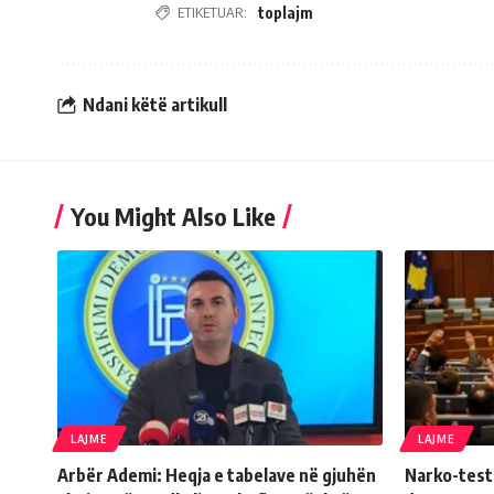
ETIKETUAR:
toplajm
Ndani këtë artikull
You Might Also Like
LAJME
LAJME
Arbër Ademi: Heqja e tabelave në gjuhën
Narko-testi 