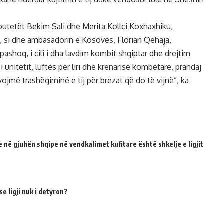
putetët Bekim Sali dhe Merita Kollçi Koxhaxhiku,
 si dhe ambasadorin e Kosovës, Florian Qehaja,
ë pashoq, i cili i dha lavdim kombit shqiptar dhe drejtim
unitetit, luftës për liri dhe krenarisë kombëtare, prandaj
jmë trashëgiminë e tij për brezat që do të vijnë”, ka
 në gjuhën shqipe në vendkalimet kufitare është shkelje e ligjit
e ligji nuk i detyron?