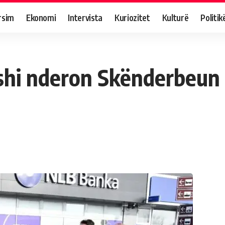
rsim
Ekonomi
Intervista
Kuriozitet
Kulturë
Politik
hi nderon Skënderbeun n