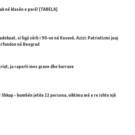
ak në klasën e parë! (TABELA)
dekuat, si ligji sërb i 90-ve në Kosovë, Azizi: Patriotizmi juaj
përfundon në Beograd
riut, ja raporti mes grave dhe burrave
 Shkup – humbën jetën 22 persona, viktima më e re ishte një