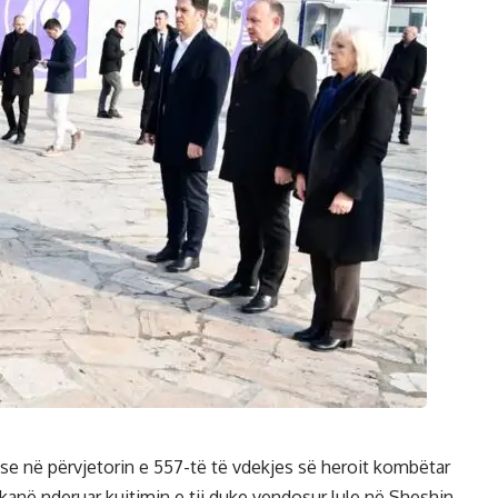
r se në përvjetorin e 557-të të vdekjes së heroit kombëtar
 kanë nderuar kujtimin e tij duke vendosur lule në Sheshin