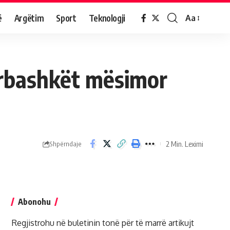
ë
Argëtim
Sport
Teknologji
Aa
ërbashkët mësimor
2 Min. Leximi
Shpërndaje
Abonohu
Regjistrohu në buletinin tonë për të marrë artikujt