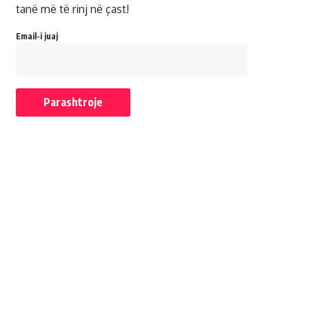
tanë më të rinj në çast!
Email-i juaj