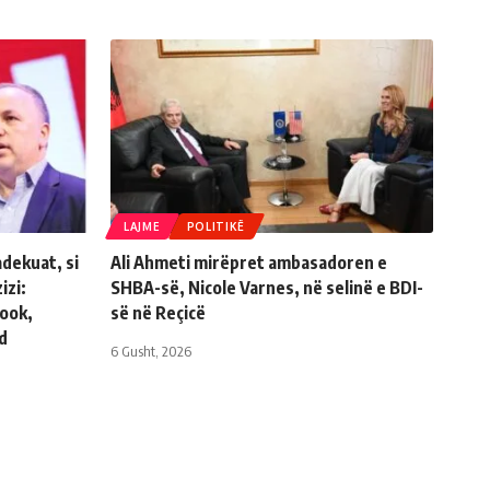
LAJME
POLITIKË
adekuat, si
Ali Ahmeti mirëpret ambasadoren e
izi:
SHBA-së, Nicole Varnes, në selinë e BDI-
book,
së në Reçicë
d
6 Gusht, 2026