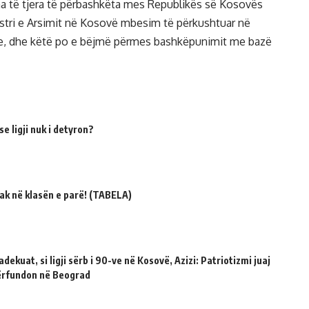
 të tjera të përbashkëta mes Republikës së Kosovës
istri e Arsimit në Kosovë mbesim të përkushtuar në
re, dhe këtë po e bëjmë përmes bashkëpunimit me bazë
e ligji nuk i detyron?
ak në klasën e parë! (TABELA)
dekuat, si ligji sërb i 90-ve në Kosovë, Azizi: Patriotizmi juaj
përfundon në Beograd