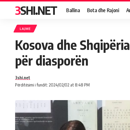
3SHI.NET
Ballina
Bota dhe Rajoni
A
LAJME
Kosova dhe Shqipëria
për diasporën
3shi.net
Përditësimi i fundit: 2024/02/02 at 8:48 PM