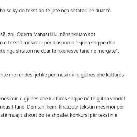
 se ky do tekst do të jetë nga shtatori në duar të
së, znj. Ogerta Manastirliu, nënshkruam sot
n e tekstit mësimor për diasporën “Gjuha shqipe dhe
ë jetë nga shtatori në duar të nxënësve tanë në mërgatë”,
htë me rëndësi jetike për mësimin e gjuhës dhe kulturës
mësimin e gjuhës dhe kulturës shqipe në të gjitha vendet
asit tanë. Deri tani kemi finalizuar tekstin mësimor për
gjatë muajit shkurt do të shpallet konkursi për tekstin e