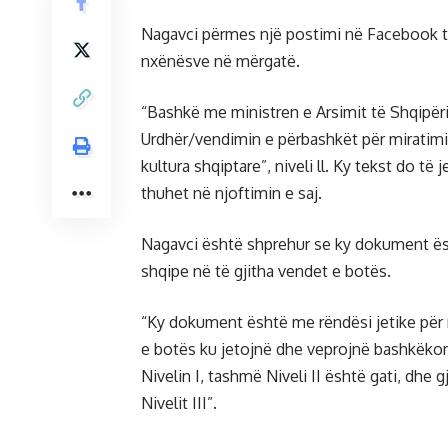
Nagavci përmes një postimi në Facebook tha
nxënësve në mërgatë.
“Bashkë me ministren e Arsimit të Shqipëri
Urdhër/vendimin e përbashkët për miratimi
kultura shqiptare”, niveli ll. Ky tekst do t
thuhet në njoftimin e saj.
Nagavci është shprehur se ky dokument ës
shqipe në të gjitha vendet e botës.
“Ky dokument është me rëndësi jetike për 
e botës ku jetojnë dhe veprojnë bashkëkomb
Nivelin I, tashmë Niveli II është gati, dhe 
Nivelit III”.