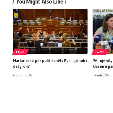
You Might Also Like
LAJME
LAJME
Narko-testi për politikanët: Pse ligji nuk i
Për një vit
detyron?
klasën e p
6 Gusht, 2026
6 Gusht, 2026