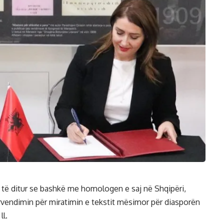
rë të ditur se bashkë me homologen e saj në Shqipëri,
rvendimin për miratimin e tekstit mësimor për diasporën
ll.