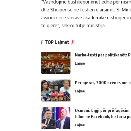
“Vazhdojmë bashkëpunimet edhe për nisma
dhe Shqipërisë në fushën e arsimit. Si Min
avancimin e vlerave akademike e shoqëro
të gjerë”, shkroi tutje ministrja.
TOP Lajmet
Narko-testi për politikanët: Ps
Lajme
Për një vit, 3000 nxënës më p
Lajme
Osmani: Ligji për prëfaqësim a
fillon në Facebook, historia 
Lajme