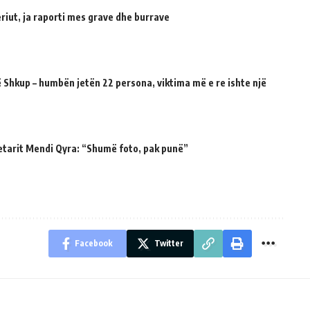
riut, ja raporti mes grave dhe burrave
 Shkup – humbën jetën 22 persona, viktima më e re ishte një
etarit Mendi Qyra: “Shumë foto, pak punë”
Facebook
Twitter