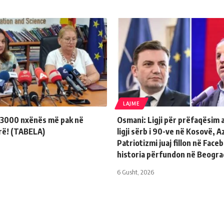
LAJME
, 3000 nxënës më pak në
Osmani: Ligji për prëfaqësim 
arë! (TABELA)
ligji sërb i 90-ve në Kosovë, Az
Patriotizmi juaj fillon në Face
historia përfundon në Beogra
6 Gusht, 2026