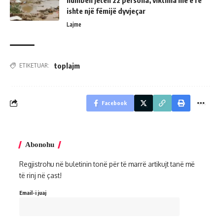
ishte një fëmijë dyvjeçar
Lajme
toplajm
ETIKETUAR:
Facebook
Abonohu
Regjistrohu në buletinin tonë për të marrë artikujt tanë më
të rinj në çast!
Email-i juaj