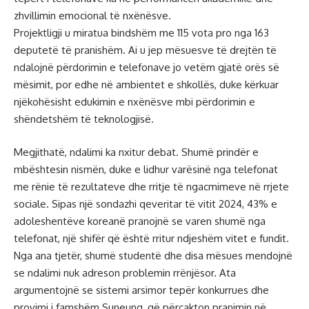
zhvillimin emocional të nxënësve.
Projektligji u miratua bindshëm me 115 vota pro nga 163
deputetë të pranishëm. Ai u jep mësuesve të drejtën të
ndalojnë përdorimin e telefonave jo vetëm gjatë orës së
mësimit, por edhe në ambientet e shkollës, duke kërkuar
njëkohësisht edukimin e nxënësve mbi përdorimin e
shëndetshëm të teknologjisë.
Megjithatë, ndalimi ka nxitur debat. Shumë prindër e
mbështesin nismën, duke e lidhur varësinë nga telefonat
me rënie të rezultateve dhe rritje të ngacmimeve në rrjete
sociale. Sipas një sondazhi qeveritar të vitit 2024, 43% e
adoleshentëve koreanë pranojnë se varen shumë nga
telefonat, një shifër që është rritur ndjeshëm vitet e fundit.
Nga ana tjetër, shumë studentë dhe disa mësues mendojnë
se ndalimi nuk adreson problemin rrënjësor. Ata
argumentojnë se sistemi arsimor tepër konkurrues dhe
provimi i famshëm Suneung, që përcakton pranimin në