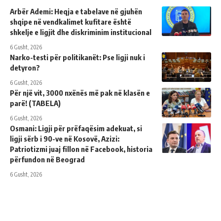
Arbër Ademi: Heqja e tabelave në gjuhën
shqipe në vendkalimet kufitare është
shkelje e ligjit dhe diskriminim institucional
6 Gusht, 2026
Narko-testi për politikanët: Pse ligji nuk i
detyron?
6 Gusht, 2026
Për një vit, 3000 nxënës më pak në klasën e
parë! (TABELA)
6 Gusht, 2026
Osmani: Ligji për prëfaqësim adekuat, si
ligji sërb i 90-ve në Kosovë, Azizi:
Patriotizmi juaj fillon në Facebook, historia
përfundon në Beograd
6 Gusht, 2026