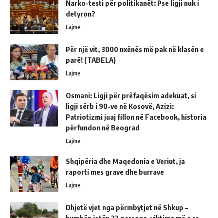
Narko-testi për politikanët: Pse ligji nuk i
detyron?
Lajme
Për një vit, 3000 nxënës më pak në klasën e
parë! (TABELA)
Lajme
Osmani: Ligji për prëfaqësim adekuat, si
ligji sërb i 90-ve në Kosovë, Azizi:
Patriotizmi juaj fillon në Facebook, historia
përfundon në Beograd
Lajme
Shqipëria dhe Maqedonia e Veriut, ja
raporti mes grave dhe burrave
Lajme
Dhjetë vjet nga përmbytjet në Shkup –
humbën jetën 22 persona, viktima më e re