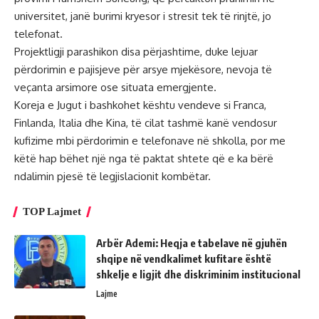
universitet, janë burimi kryesor i stresit tek të rinjtë, jo
telefonat.
Projektligji parashikon disa përjashtime, duke lejuar
përdorimin e pajisjeve për arsye mjekësore, nevoja të
veçanta arsimore ose situata emergjente.
Koreja e Jugut i bashkohet kështu vendeve si Franca,
Finlanda, Italia dhe Kina, të cilat tashmë kanë vendosur
kufizime mbi përdorimin e telefonave në shkolla, por me
këtë hap bëhet një nga të paktat shtete që e ka bërë
ndalimin pjesë të legjislacionit kombëtar.
TOP Lajmet
Arbër Ademi: Heqja e tabelave në gjuhën
shqipe në vendkalimet kufitare është
shkelje e ligjit dhe diskriminim institucional
Lajme