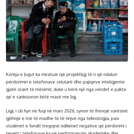
Koreja e Jugut ka miratuar një projektligj të ri që ndalon
përdorimin e telefonave celularë dhe pajisjeve inteligjente
gjatë orarit të mësimit, duke u bërë një nga vendet e pakta
që e sanksionon këtë masë me ligj.
Ligji, i cili hyn në fuqi në mars 2026, synon të frenojë varësinë
gjithnjë e më të madhe të të rinjve nga teknologjia, pasi
studimet e fundit tregojnë ndikimet negative që përdorimi i
tepërt i telefonave ka në performancën akademike dhe