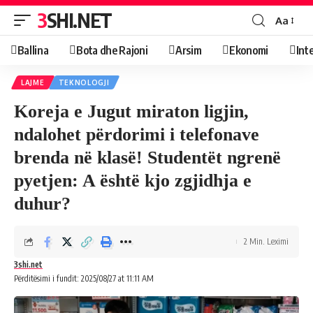
3SHI.NET
Aa
Ballina
Bota dhe Rajoni
Arsim
Ekonomi
Int
LAJME
TEKNOLOGJI
Koreja e Jugut miraton ligjin,
ndalohet përdorimi i telefonave
brenda në klasë! Studentët ngrenë
pyetjen: A është kjo zgjidhja e
duhur?
2 Min. Leximi
3shi.net
Përditësimi i fundit: 2025/08/27 at 11:11 AM