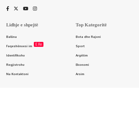
Lidhje e shpejtë
Top Kategoritë
Ballina
Bota dhe Rajoni
E Re
Faqeshënuesi im
Sport
Identifikohu
Argëtim
Regjistrohu
Ekonomi
Na Kontaktoni
Arsim