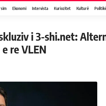
rsim
Ekonomi
Intervista
Kuriozitet
Kulturë
Politik
kluziv i 3-shi.net: Alter
 e re VLEN