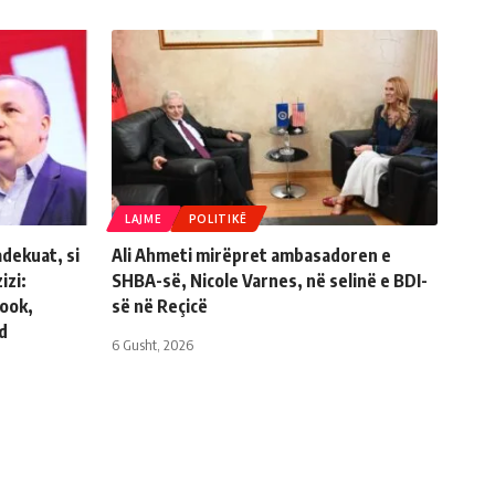
LAJME
POLITIKË
adekuat, si
Ali Ahmeti mirëpret ambasadoren e
izi:
SHBA-së, Nicole Varnes, në selinë e BDI-
book,
së në Reçicë
d
6 Gusht, 2026