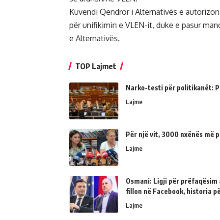
Kuvendi Qendror i Alternativës e autorizon 
për unifikimin e VLEN-it, duke e pasur man
e Alternativës.
TOP Lajmet
Narko-testi për politikanët: Ps
Lajme
Për një vit, 3000 nxënës më p
Lajme
Osmani: Ligji për prëfaqësim a
fillon në Facebook, historia 
Lajme