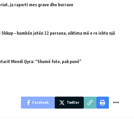
riut, ja raporti mes grave dhe burrave
 Shkup – humbën jetën 22 persona, viktima më e re ishte një
etarit Mendi Qyra: “Shumë foto, pak punë”
Facebook
Twitter