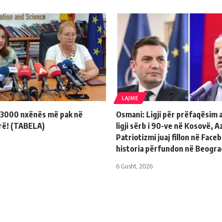
LAJME
, 3000 nxënës më pak në
Osmani: Ligji për prëfaqësim 
arë! (TABELA)
ligji sërb i 90-ve në Kosovë, Az
Patriotizmi juaj fillon në Face
historia përfundon në Beogra
6 Gusht, 2026