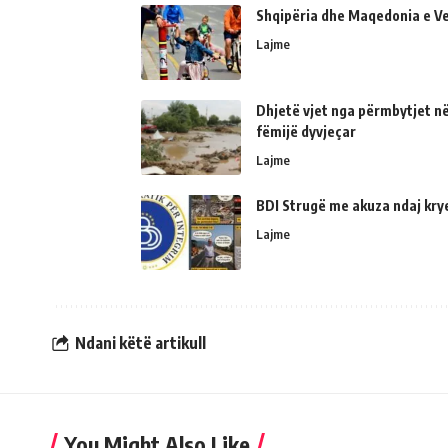
Shqipëria dhe Maqedonia e Ve
Lajme
Dhjetë vjet nga përmbytjet në
fëmijë dyvjeçar
Lajme
BDI Strugë me akuza ndaj kry
Lajme
Ndani këtë artikull
You Might Also Like