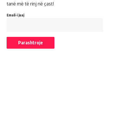
tanë më të rinj në çast!
Email-i juaj