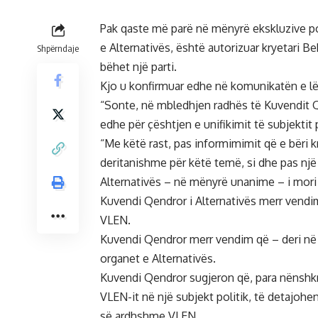
Pak qaste më parë në mënyrë ekskluzive po
e Alternativës, është autorizuar kryetari 
Shpërndaje
bëhet një parti.
Kjo u konfirmuar edhe në komunikatën e lë
“Sonte, në mbledhjen radhës të Kuvendit Qe
edhe për çështjen e unifikimit të subjektit 
“Me këtë rast, pas informimimit që e bëri kr
deritanishme për këtë temë, si dhe pas një
Alternativës – në mënyrë unanime – i mori
Kuvendi Qendror i Alternativës merr vendim 
VLEN.
Kuvendi Qendror merr vendim që – deri në e
organet e Alternativës.
Kuvendi Qendror sugjeron që, para nënshkr
VLEN-it në një subjekt politik, të detajohen
së ardhshme VLEN.