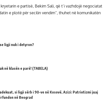
kryetarin e partisë, Bekim Sali, që t’i vazhdojë negociatat
datin e plotë për secilin vendim”, thuhet në komunikatën
e ligji nuk i detyron?
ak në klasën e parë! (TABELA)
dekuat, si ligji sërb i 90-ve në Kosovë, Azizi: Patriotizmi juaj
përfundon në Beograd