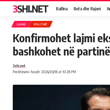
3SHI.NET
Ballina
Bota dhe Rajoni
A
LAJME
POLITIKË
Konfirmohet lajmi eks
bashkohet në partinë
3shi.net
Përditësimi i fundit: 2026/03/18 at 10:28 PM