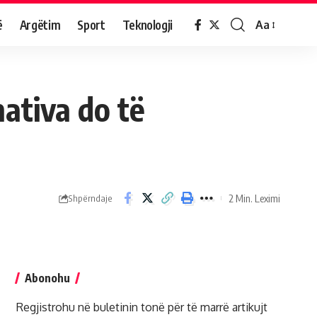
ë
Argëtim
Sport
Teknologji
Aa
nativa do të
2 Min. Leximi
Shpërndaje
Abonohu
Regjistrohu në buletinin tonë për të marrë artikujt