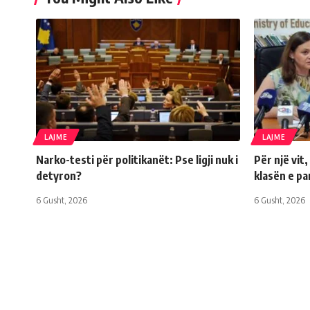
LAJME
LAJME
Narko-testi për politikanët: Pse ligji nuk i
Për një vit
detyron?
klasën e p
6 Gusht, 2026
6 Gusht, 2026