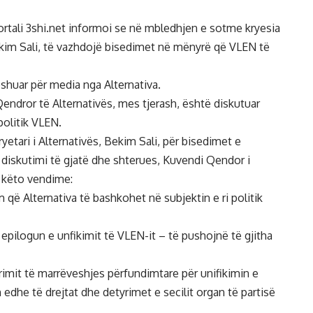
rtali 3shi.net informoi se në mbledhjen e sotme kryesia
Bekim Sali, të vazhdojë bisedimet në mënyrë që VLEN të
shuar për media nga Alternativa.
ndror të Alternativës, mes tjerash, është diskutuar
politik VLEN.
yetari i Alternativës, Bekim Sali, për bisedimet e
 diskutimi të gjatë dhe shterues, Kuvendi Qendor i
 këto vendime:
që Alternativa të bashkohet në subjektin e ri politik
pilogun e unfikimit të VLEN-it – të pushojnë të gjitha
imit të marrëveshjes përfundimtare për unifikimin e
 edhe të drejtat dhe detyrimet e secilit organ të partisë