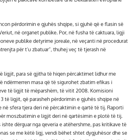
ancon përdorimin e gjuhës shqipe, si gjuhë që e flasin së
ut, në organet publike. Por, në fusha të caktuara, ligji
oneve publike detyrime joreale, në veçanti në procedurat
renjta për t’u zbatuar”, thuhej veç të tjerash në
ligjit, para së gjitha të hiqen përcaktimet lidhur me
ë ndërmerren masa që të sigurohet zbatim efikas i
e të ligjit të mëparshëm, të vitit 2008. Komisioni
3 të ligjit, që parasheh përdorimin e gjuhës shqipe në
ë sfera tjera deri në përcaktimin e qartë të tij. Raporti
moszbatimin e ligjit deri në qartësimin e plotë të tij.
ishte dërguar nga qeveria e atëhershme, pas kritikave të
as se me këtë ligj, vendi bëhet shtet dygjuhësor dhe se