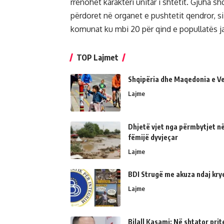
rrënohet karakteri unitar i shtetit. Gjuha shqi
përdoret në organet e pushtetit qendror, s
komunat ku mbi 20 për qind e popullatës jan
TOP Lajmet
Shqipëria dhe Maqedonia e Ve
Lajme
Dhjetë vjet nga përmbytjet në
fëmijë dyvjeçar
Lajme
BDI Strugë me akuza ndaj kry
Lajme
Bilall Kasami: Në shtator prit