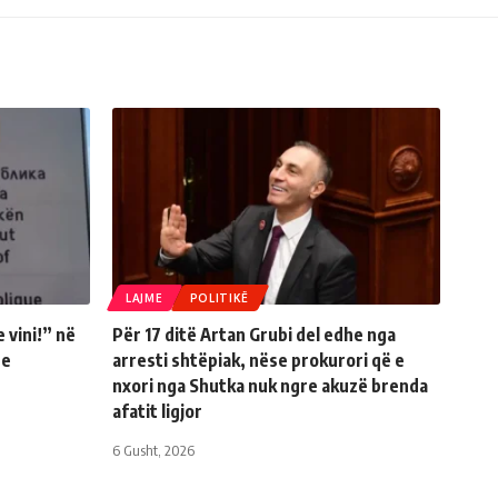
LAJME
POLITIKË
 vini!” në
Për 17 ditë Artan Grubi del edhe nga
re
arresti shtëpiak, nëse prokurori që e
nxori nga Shutka nuk ngre akuzë brenda
afatit ligjor
6 Gusht, 2026