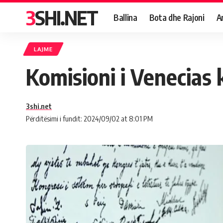
3SHI.NET
Ballina
Bota dhe Rajoni
A
LAJME
Komisioni i Venecias 
3shi.net
Përditësimi i fundit: 2024/09/02 at 8:01 PM