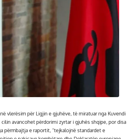
në vlerësim për Ligjin e gjuhëve, të miratuar nga Kuvendi
 cilin avancohet përdorimi zyrtar i gjuhës shqipe, por disa
nga përmbajtja e raportit, “tejkalojnë standardet e
ojtjen e pakicave kombëtare dhe Deklaratën evropiane