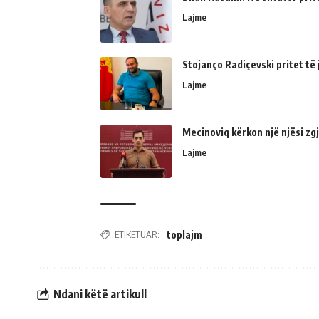
Lajme
Stojanço Radiçevski pritet t
Lajme
Mecinoviq kërkon një njësi zg
Lajme
ETIKETUAR:
toplajm
Ndani këtë artikull