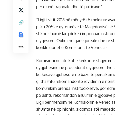
për gjuhët rajonale dhe të pakicave”.
“Ligji i vitit 2018 në mënyrë të theksuar av
paku 20% e qytetarëve të Maqedonisë së Veri
shkon shumë larg duke i imponuar instituci
gjyqësore. Obligimet janë joreale dhe të sht
konkluzionet e Komisionit të Venecias.
Komisioni në atë kohë kërkonte shqyrtim të 
dygjuhësinë në procedurat gjyqësore dhe t
kërkesave gjuhësore në bazë të përcaktimev
gjithashtu rekomandonte revidimin e nenit 
komunikim brenda institucioneve, por edhe n
po ashtu rekomandon anulimin e gjobave për 
Ligji për mendim në Komisionin e Venecias 
shumta në opinionin, sidomos atë maqedon