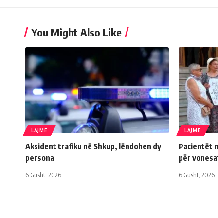
You Might Also Like
LAJME
LAJME
Aksident trafiku në Shkup, lëndohen dy
Pacientët m
persona
për vonesat
6 Gusht, 2026
6 Gusht, 2026