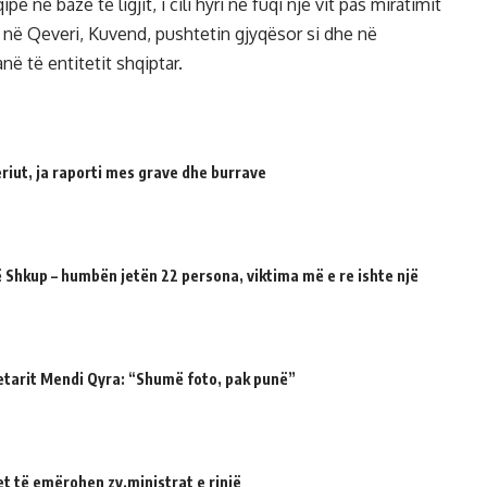
pe në bazë të ligjit, i cili hyri në fuqi një vit pas miratimit
i në Qeveri, Kuvend, pushtetin gjyqësor si dhe në
ë të entitetit shqiptar.
riut, ja raporti mes grave dhe burrave
 Shkup – humbën jetën 22 persona, viktima më e re ishte një
etarit Mendi Qyra: “Shumë foto, pak punë”
et të emërohen zv.ministrat e rinjë