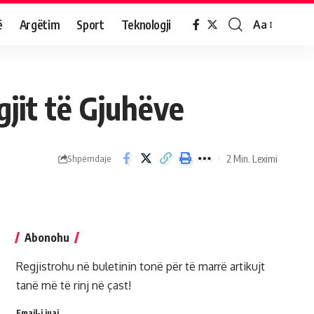
ë
Argëtim
Sport
Teknologji
Aa
gjit të Gjuhëve
2 Min. Leximi
Shpërndaje
Abonohu
Regjistrohu në buletinin tonë për të marrë artikujt
tanë më të rinj në çast!
Email-i juaj