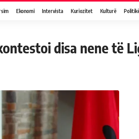
rsim
Ekonomi
Intervista
Kuriozitet
Kulturë
Politik
kontestoi disa nene të Li