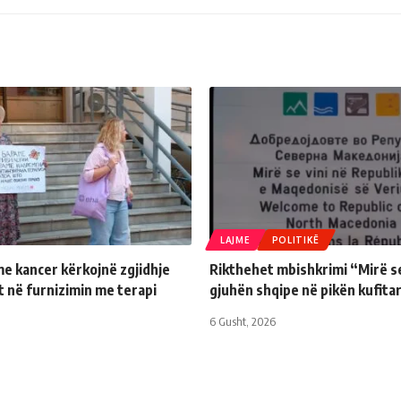
LAJME
POLITIKË
e kancer kërkojnë zgjidhje
Rikthehet mbishkrimi “Mirë se
 në furnizimin me terapi
gjuhën shqipe në pikën kufita
6 Gusht, 2026