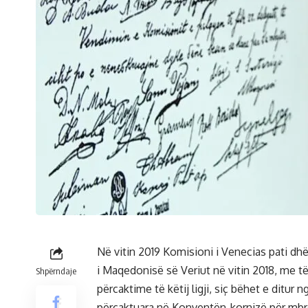
Në vitin 2019 Komisioni i Venecias pati dhë
i Maqedonisë së Veriut në vitin 2018, me të
Shpërndaje
përcaktime të këtij ligji, siç bëhet e ditur 
përcaktuara në Konventën-kornizë për mbr