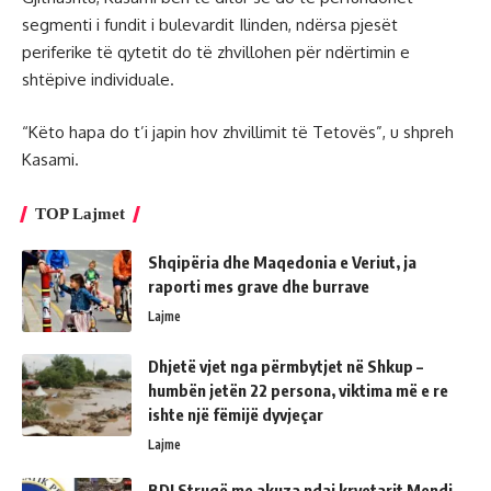
segmenti i fundit i bulevardit Ilinden, ndërsa pjesët
periferike të qytetit do të zhvillohen për ndërtimin e
shtëpive individuale.
“Këto hapa do t’i japin hov zhvillimit të Tetovës”, u shpreh
Kasami.
TOP Lajmet
Shqipëria dhe Maqedonia e Veriut, ja
raporti mes grave dhe burrave
Lajme
Dhjetë vjet nga përmbytjet në Shkup –
humbën jetën 22 persona, viktima më e re
ishte një fëmijë dyvjeçar
Lajme
BDI Strugë me akuza ndaj kryetarit Mendi