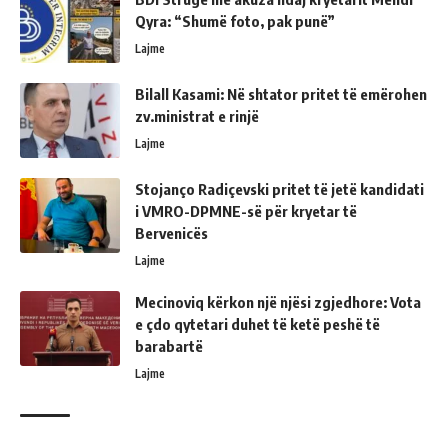
Qyra: “Shumë foto, pak punë”
Lajme
Bilall Kasami: Në shtator pritet të emërohen
zv.ministrat e rinjë
Lajme
Stojanço Radiçevski pritet të jetë kandidati
i VMRO-DPMNE-së për kryetar të
Bervenicës
Lajme
Mecinoviq kërkon një njësi zgjedhore: Vota
e çdo qytetari duhet të ketë peshë të
barabartë
Lajme