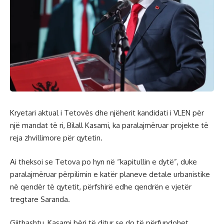
Kryetari aktual i Tetovës dhe njëherit kandidati i VLEN për
një mandat të ri, Bilall Kasami, ka paralajmëruar projekte të
reja zhvillimore për qytetin.
Ai theksoi se Tetova po hyn në “kapitullin e dytë”, duke
paralajmëruar përpilimin e katër planeve detale urbanistike
në qendër të qytetit, përfshirë edhe qendrën e vjetër
tregtare Saranda.
Gjithashtu, Kasami bëri të ditur se do të përfundohet