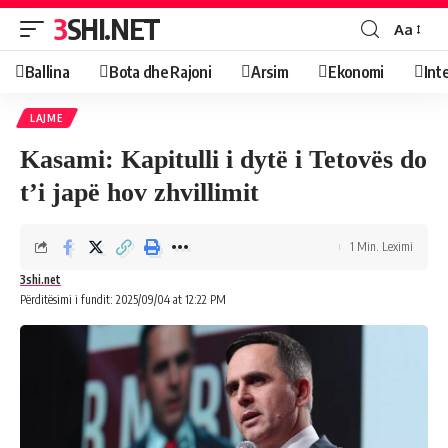
3SHI.NET
Aa
Ballina
Bota dhe Rajoni
Arsim
Ekonomi
Int
LAJME
Kasami: Kapitulli i dytë i Tetovës do
t’i japë hov zhvillimit
1 Min. Leximi
3shi.net
Përditësimi i fundit: 2025/09/04 at 12:22 PM