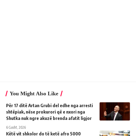
You Might Also Like
Për 17 ditë Artan Grubi del edhe nga arresti
shtëpiak, nëse prokurori që e nxori nga
Shutka nuk ngre akuzë brenda afatit ligjor
6 Gusht, 2026
Këtë vit shkolor do të ketë afro 5000