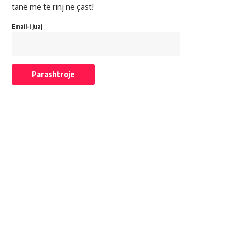
tanë më të rinj në çast!
Email-i juaj