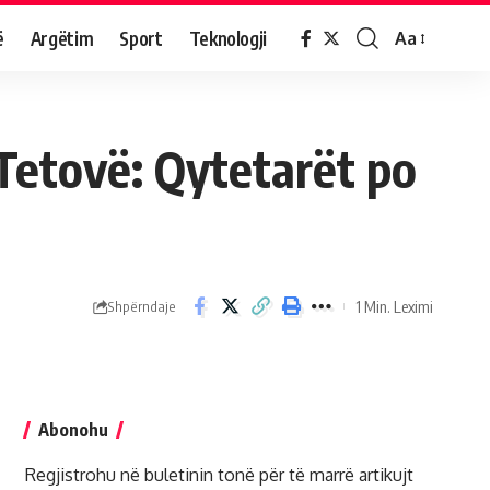
ë
Argëtim
Sport
Teknologji
Aa
Tetovë: Qytetarët po
1 Min. Leximi
Shpërndaje
Abonohu
Regjistrohu në buletinin tonë për të marrë artikujt