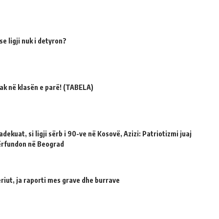
e ligji nuk i detyron?
ak në klasën e parë! (TABELA)
dekuat, si ligji sërb i 90-ve në Kosovë, Azizi: Patriotizmi juaj
përfundon në Beograd
riut, ja raporti mes grave dhe burrave