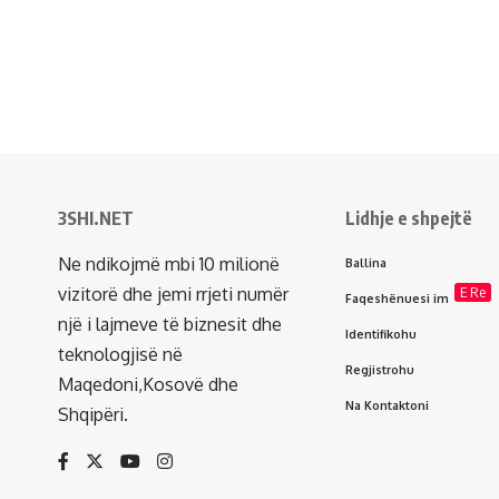
3SHI.NET
Lidhje e shpejtë
Ne ndikojmë mbi 10 milionë
Ballina
vizitorë dhe jemi rrjeti numër
E Re
Faqeshënuesi im
një i lajmeve të biznesit dhe
Identifikohu
teknologjisë në
Regjistrohu
Maqedoni,Kosovë dhe
Na Kontaktoni
Shqipëri.