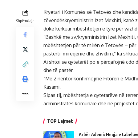
Kryetari i Komunës së Tetovës dhe kandidat
zëvendëskryeministrin Izet Mexhiti, kanë z
Shpërndaje
duke kërkuar mbështetjen e tyre për vazhdi
“Bashkë me zv/kryeministrin Izet Mexhiti,
mbështetjen për të mirën e Tetovës – për
pastërti, mirëqenie dhe zhvillim,” ka shkrua
Ai shtoi se qytetarët po e përqafojnë çdo
dhe të pastër.
“Më 2 nëntor konfirmojmë Fitoren e Madhe
Kasami.
Sipas tij, mbështetja e qytetarëve në terr
administratës komunale dhe në projektet q
TOP Lajmet
Arbër Ademi: Heqja e tabelave