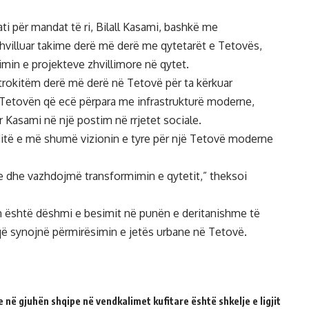
i për mandat të ri, Bilall Kasami, bashkë me
hvilluar takime derë më derë me qytetarët e Tetovës,
min e projekteve zhvillimore në qytet.
 trokitëm derë më derë në Tetovë për ta kërkuar
 Tetovën që ecë përpara me infrastrukturë moderne,
r Kasami në një postim në rrjetet sociale.
 ditë e më shumë vizionin e tyre për një Tetovë moderne
 dhe vazhdojmë transformimin e qytetit,” theksoi
en është dëshmi e besimit në punën e deritanishme të
ë synojnë përmirësimin e jetës urbane në Tetovë.
 në gjuhën shqipe në vendkalimet kufitare është shkelje e ligjit