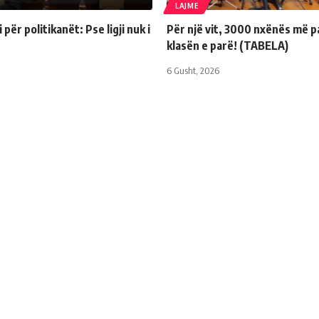
LAJME
për politikanët: Pse ligji nuk i
Për një vit, 3000 nxënës më p
klasën e parë! (TABELA)
6 Gusht, 2026