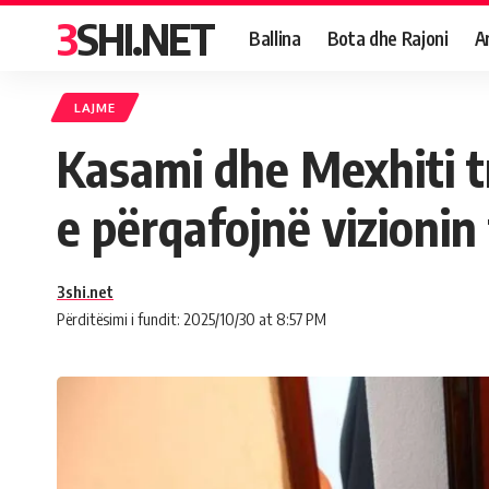
3SHI.NET
Ballina
Bota dhe Rajoni
A
LAJME
Kasami dhe Mexhiti t
e përqafojnë vizionin
3shi.net
Përditësimi i fundit: 2025/10/30 at 8:57 PM