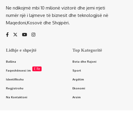
Ne ndikojmë mbi 10 milionë vizitorë dhe jemi rrjeti
numër një i lajmeve të biznesit dhe teknologjisë në
Maqedoni,Kosovë dhe Shqipëri.
Lidhje e shpejtë
Top Kategoritë
Ballina
Bota dhe Rajoni
E Re
Faqeshënuesi im
Sport
Identifikohu
Argëtim
Regjistrohu
Ekonomi
Na Kontaktoni
Arsim