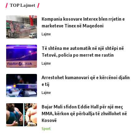
TOP Lajmet
Kompania kosovare Interex blen rrjetin e
marketeve Tinex në Maqedoni
Lajme
Të shtëna me automatik në një shtëpi në
Tetovë, policia po merret me rastin
Lajme
Arrestohet kumanovari që e kërcënoi djalin
e tij
Lajme
Bujar Muli sfidon Eddie Hall për një meç
MMA, kërkon që përballja të zhvillohet në
Kosovë
Sport