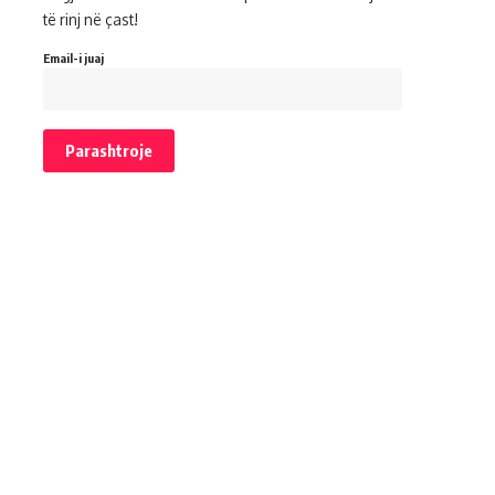
të rinj në çast!
Email-i juaj