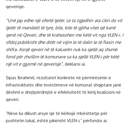
qeverisje.
“Unë jap edhe një ofertë tjetër. Le ta zgjedhin ata cilin do vit
tjetër të mandatit të tyre, bile, bile të gjitha vitet që kanë
qenë në Qeveri, dhe të krahasohen me këtë vit nga VLEN-i. I
sfidoj publikisht dhe ditët në vijim le të dalin le të flasin me
shifra. Asnjë qeveri në të kaluarën nuk ka sjellë aq shumë
fond për zhvillim të komunave sa ka sjellë VLEN-i për këtë
një vit e gjysmë në qeverisje”,
deklaroi ai.
Sipas Ibrahimit, rezultatet konkrete në përmirësimin e
infrastrukturës dhe investimeve në komunat shqiptare janë
dëshmi e drejtpërdrejtë e efektivitetit të këtij koalicioni në
qeveri.
“Nëse ka dikush arsye që të kërkojë mbështetje për
pushtetin lokal, është pikërisht VLEN-i,” përfundoi ai.