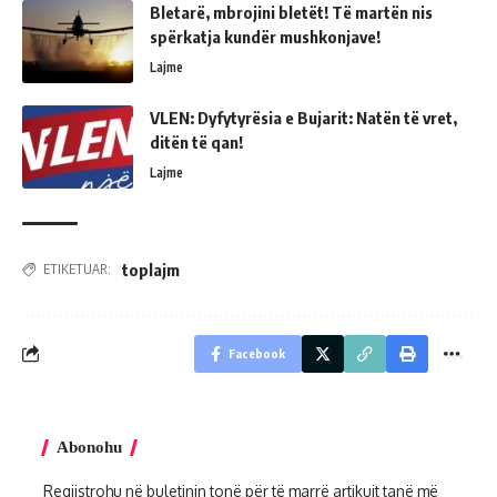
Bletarë, mbrojini bletët! Të martën nis
spërkatja kundër mushkonjave!
Lajme
VLEN: Dyfytyrësia e Bujarit: Natën të vret,
ditën të qan!
Lajme
toplajm
ETIKETUAR:
Facebook
Abonohu
Regjistrohu në buletinin tonë për të marrë artikujt tanë më