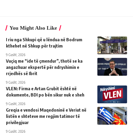
You Might Also Like
I riu nga Shkupi që u lëndua në Bodrum
kthehet në Shkup për trajtim
9 Gusht, 2026
Vuçiq me “ide të çmendur”, thotë se ka
angazhuar ekspertë për ndryshimin e
rrjedhës së Ibrit
9 Gusht, 2026
VLEN: Firma e Artan Grubit është në
dokumente, BDI po bën sikur nuk e sheh
9 Gusht, 2026
Greqia e vendosi Maqedoninë e Veriut në
listën e shteteve me regjim tatimor të
privilegjuar
9 Gusht, 2026