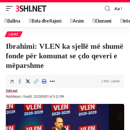
3SHI.NET
Aa
Ballina
Bota dhe Rajoni
Arsim
Ekonomi
Int
LAJME
Ibrahimi: VLEN ka sjellë më shumë
fonde për komunat se çdo qeveri e
mëparshme
2 Min. Leximi
3shi.net
Përditësimi i fundit: 2025/09/01 at 9:22 PM