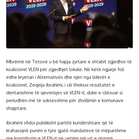
Mbrëmë në Tetovë u bë hapja zyrtare e shtabit zgjedhor të
koalicionit VLEN për zgjedhjet lokale. Në këtë ngjarje foli
edhe kryetari i Alternativës dhe njëri nga liderët e
koalicionit, Zeqirija Ibrahimi, i cili theksoi rezultatet e
deritanishme të qeverisjes së VLEN-it, duke e cilësuar si
periudhën më të suksesshme për zhvillimin e komunave
shqiptare.
Ibrahimi sfidoi publikisht partitë kundërshtare që të
krahasojnë punën e tyre gjatë mandateve të mëparshme
me kontributin e VLEN-it në vetëm një vit e gjysmë