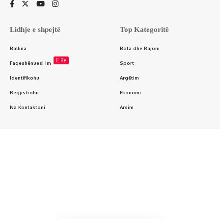
Lidhje e shpejtë
Top Kategoritë
Ballina
Bota dhe Rajoni
E Re
Faqeshënuesi im
Sport
Identifikohu
Argëtim
Regjistrohu
Ekonomi
Na Kontaktoni
Arsim