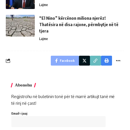
Lajme
“El Nino” kërcënon miliona njerëz!
Thatësira në disa rajone, përmbytje në të
tjera
Lajme
Facebook
Abonohu
Regjistrohu në buletinin tonë për të marrë artikujt tanë më
të rinj në çast!
Email-i juaj