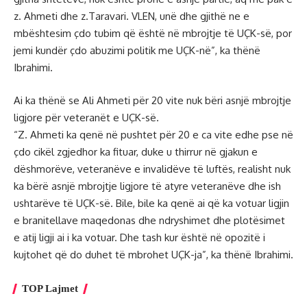
z. Ahmeti dhe z.Taravari. VLEN, unë dhe gjithë ne e
mbështesim çdo tubim që është në mbrojtje të UÇK-së, por
jemi kundër çdo abuzimi politik me UÇK-në”, ka thënë
Ibrahimi.
Ai ka thënë se Ali Ahmeti për 20 vite nuk bëri asnjë mbrojtje
ligjore për veteranët e UÇK-së.
“Z. Ahmeti ka qenë në pushtet për 20 e ca vite edhe pse në
çdo cikël zgjedhor ka fituar, duke u thirrur në gjakun e
dëshmorëve, veteranëve e invalidëve të luftës, realisht nuk
ka bërë asnjë mbrojtje ligjore të atyre veteranëve dhe ish
ushtarëve të UÇK-së. Bile, bile ka qenë ai që ka votuar ligjin
e branitellave maqedonas dhe ndryshimet dhe plotësimet
e atij ligji ai i ka votuar. Dhe tash kur është në opozitë i
kujtohet që do duhet të mbrohet UÇK-ja”, ka thënë Ibrahimi.
TOP Lajmet