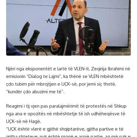
Njëri nga eksponentët e lartë të VLEN-it, Zeqirija Ibrahimi në
emisionin “Dialog te Lajmi”, ka thënë se VLEN mbështetë
çdo tubim për mbrojtjen e UÇK-së, por jemi siç thotë,
“kundër çdo abuzimi me të”.
Reagimi i tij vjen pas paralajmërimit të protestës në Shkup
nga ana e opozitës në mbështetje të ish udhëheqësve të
UÇK-së në Hagë.
“UÇK është vlerë e gjithë shqiptarëve, gjitha partive e të
gjitha shteteve, nuk është pronë e asnjë partie, aq më pak e