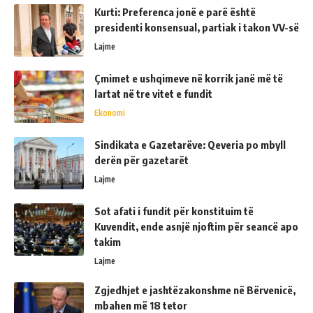
Kurti: Preferenca jonë e parë është
presidenti konsensual, partiak i takon VV-së
Lajme
Çmimet e ushqimeve në korrik janë më të
lartat në tre vitet e fundit
Ekonomi
Sindikata e Gazetarëve: Qeveria po mbyll
derën për gazetarët
Lajme
Sot afati i fundit për konstituim të
Kuvendit, ende asnjë njoftim për seancë apo
takim
Lajme
Zgjedhjet e jashtëzakonshme në Bërvenicë,
mbahen më 18 tetor