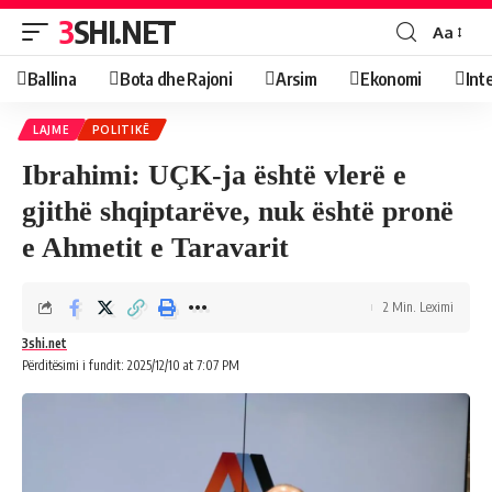
3SHI.NET
Aa
Ballina
Bota dhe Rajoni
Arsim
Ekonomi
Int
LAJME
POLITIKË
Ibrahimi: UÇK-ja është vlerë e
gjithë shqiptarëve, nuk është pronë
e Ahmetit e Taravarit
2 Min. Leximi
3shi.net
Përditësimi i fundit: 2025/12/10 at 7:07 PM