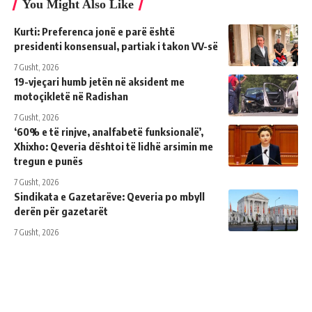
You Might Also Like
Kurti: Preferenca jonë e parë është
presidenti konsensual, partiak i takon VV-së
7 Gusht, 2026
19-vjeçari humb jetën në aksident me
motoçikletë në Radishan
7 Gusht, 2026
‘60% e të rinjve, analfabetë funksionalë’,
Xhixho: Qeveria dështoi të lidhë arsimin me
tregun e punës
7 Gusht, 2026
Sindikata e Gazetarëve: Qeveria po mbyll
derën për gazetarët
7 Gusht, 2026