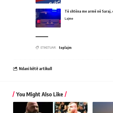
Të shtëna me armë në Saraj, 
Lajme
ETIKETUAR:
toplajm
Ndani këtë artikull
You Might Also Like