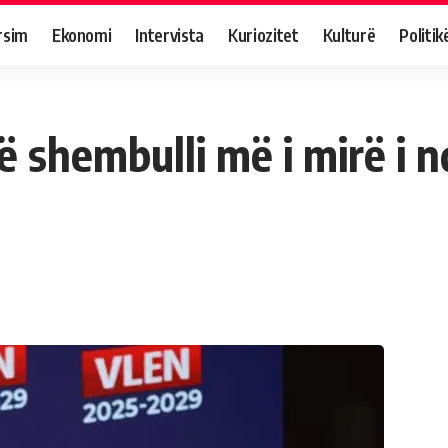
rsim
Ekonomi
Intervista
Kuriozitet
Kulturë
Politik
 shembulli më i mirë i n