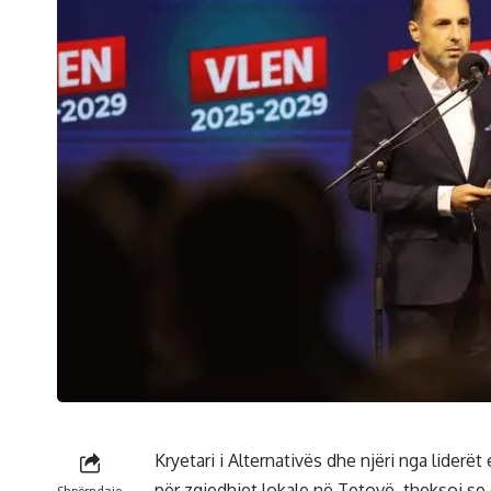
Kryetari i Alternativës dhe njëri nga liderët
për zgjedhjet lokale në Tetovë, theksoi se