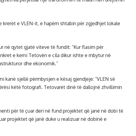
 krerët e VLEN-it, e hapëm shtabin për zgjedhjet lokale
.
në qytet gjatë viteve të fundit: “Kur flasim për
nkret e kemi Tetovën e cila dikur ishte e mbytur në
rastrukturor dhe ekonomik.”
ami kanë sjellë përmbysjen e kësaj gjendjeje: “VLEN së
ësi këtë fotografi. Tetovarët dinë të dallojnë zhvillimin
nti për të çuar deri në fund projektet që janë në dobi të
zuar projektet që janë duke u realizuar në dobinë e