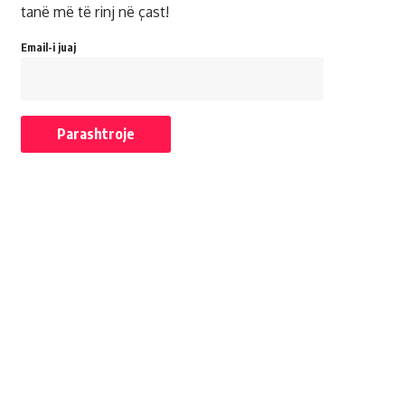
tanë më të rinj në çast!
Email-i juaj