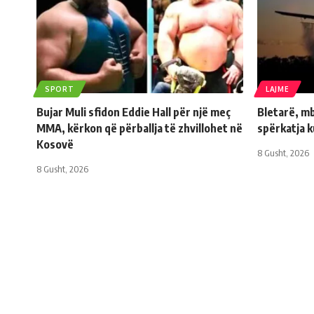
SPORT
LAJME
Bujar Muli sfidon Eddie Hall për një meç
Bletarë, mb
MMA, kërkon që përballja të zhvillohet në
spërkatja 
Kosovë
8 Gusht, 2026
8 Gusht, 2026