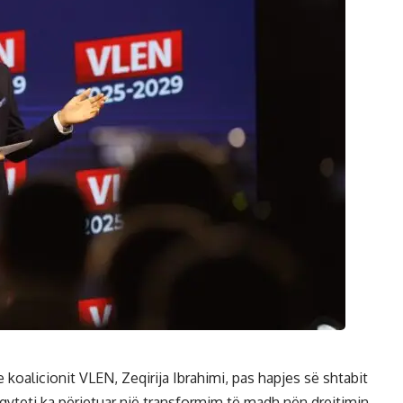
 e koalicionit VLEN, Zeqirija Ibrahimi, pas hapjes së shtabit
 qyteti ka përjetuar një transformim të madh nën drejtimin