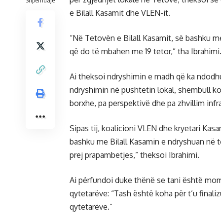
Shpërndaje
e Bilall Kasamit dhe VLEN-it.
“Në Tetovën e Bilall Kasamit, së bashku me
që do të mbahen me 19 tetor,” tha Ibrahimi
Ai theksoi ndryshimin e madh që ka ndodhur 
ndryshimin në pushtetin lokal, shembull ko
borxhe, pa perspektivë dhe pa zhvillim inf
Sipas tij, koalicioni VLEN dhe kryetari Kas
bashku me Bilall Kasamin e ndryshuan në tër
prej prapambetjes,” theksoi Ibrahimi.
Ai përfundoi duke thënë se tani është mome
qytetarëve: “Tash është koha për t’u finali
qytetarëve.”