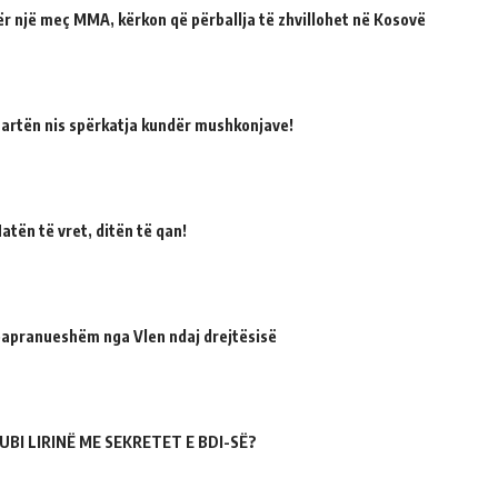
për një meç MMA, kërkon që përballja të zhvillohet në Kosovë
martën nis spërkatja kundër mushkonjave!
atën të vret, ditën të qan!
 papranueshëm nga Vlen ndaj drejtësisë
UBI LIRINË ME SEKRETET E BDI-SË?