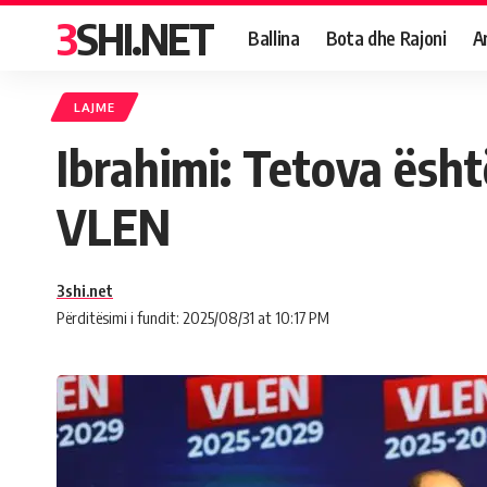
3SHI.NET
Ballina
Bota dhe Rajoni
A
LAJME
Ibrahimi: Tetova është
VLEN
3shi.net
Përditësimi i fundit: 2025/08/31 at 10:17 PM