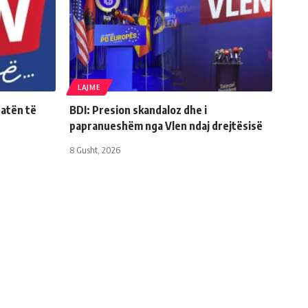
LAJME
Natën të
BDI: Presion skandaloz dhe i
papranueshëm nga Vlen ndaj drejtësisë
8 Gusht, 2026