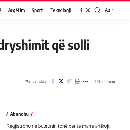
ë
Argëtim
Sport
Teknologji
Aa
dryshimit që solli
1 Min. Leximi
Shpërndaje
Abonohu
Regjistrohu në buletinin tonë për të marrë artikujt