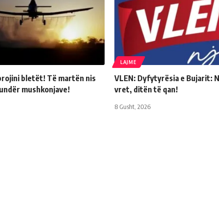
LAJME
rojini bletët! Të martën nis
VLEN: Dyfytyrësia e Bujarit: 
kundër mushkonjave!
vret, ditën të qan!
8 Gusht, 2026